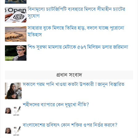
বিনামূল্যে চ্যাটজিপিটি ব্যবহারে মিলবে সীমাহীন চ্যাটের
সুযোগ
সাহারার বুকে মিলছে তিমির হাড়, বদলে যাচ্ছে পুরোনো
ইতিহাস
শিশু সুরক্ষা মামলায় মেটাকে ৫৬৭ মিলিয়ন ডলার জরিমানা
প্রধান সংবাদ
সকালে গরম পানি খাওয়া কতটা উপকারী ! জানুন বিস্তারিত
শহীদদের ব্যাপারে কেন দুমুখো নীতি?
বাংলাদেশের ভবিষ্যৎ কোন শক্তির ওপর নির্ভর করবে?