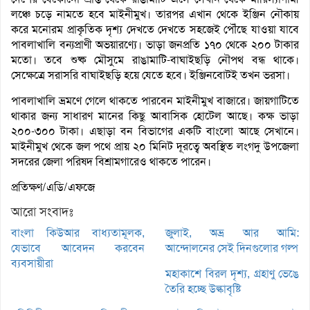
লঞ্চে চড়ে নামতে হবে মাইনীমুখ। তারপর এখান থেকে ইঞ্জিন নৌকায়
করে মনোরম প্রাকৃতিক দৃশ্য দেখতে দেখতে সহজেই পৌঁছে যাওয়া যাবে
পাবলাখালি বন্যপ্রাণী অভয়ারণ্যে। ভাড়া জনপ্রতি ১৭০ থেকে ২০০ টাকার
মতো। তবে শুষ্ক মৌসুমে রাঙামাটি-বাঘাইছড়ি নৌপথ বন্ধ থাকে।
সেক্ষেত্রে সরাসরি বাঘাইছড়ি হয়ে যেতে হবে। ইঞ্জিনবোটই তখন ভরসা।
পাবলাখালি ভ্রমণে গেলে থাকতে পারবেন মাইনীমুখ বাজারে। জায়গাটিতে
থাকার জন্য সাধারণ মানের কিছু আবাসিক হোটেল আছে। কক্ষ ভাড়া
২০০-৩০০ টাকা। এছাড়া বন বিভাগের একটি বাংলো আছে সেখানে।
মাইনীমুখ থেকে জল পথে প্রায় ২০ মিনিট দূরত্বে অবস্থিত লংগদু উপজেলা
সদরের জেলা পরিষদ বিশ্রামগারেও থাকতে পারেন।
প্রতিক্ষণ/এডি/এফজে
আরো সংবাদঃ
বাংলা কিউআর বাধ্যতামূলক,
জুলাই, অভ্র আর আমি:
যেভাবে আবেদন করবেন
আন্দোলনের সেই দিনগুলোর গল্প
ব্যবসায়ীরা
মহাকাশে বিরল দৃশ্য, গ্রহাণু ভেঙে
তৈরি হচ্ছে উল্কাবৃষ্টি