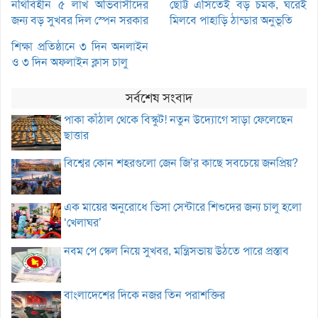
নথিবিহীন ৫ লাখ অভিবাসীদের
ছোট্ট এসিতেই বড় চমক, ঘরেই
জন্য বড় সুখবর দিল স্পেন সরকার
মিলবে পাহাড়ি ঠান্ডার অনুভূতি
শিক্ষা প্রতিষ্ঠানে ৩ দিন অনলাইন
ও ৩ দিন অফলাইন ক্লাস চালু
সর্বশেষ সংবাদ
পাকা কাঁঠাল থেকে বিস্কুট! নতুন উদ্যোগে সাড়া ফেলেছেন
ছাত্তার
বিশ্বের কোন শহরগুলো জেন জি’র কাছে সবচেয়ে জনপ্রিয়?
এক মায়ের অনুরোধে ভিসা সেন্টারে শিশুদের জন্য চালু হলো
‘খেলাঘর’
নবম পে স্কেল নিয়ে সুখবর, মন্ত্রিসভায় উঠতে পারে প্রস্তাব
বাংলাদেশের দিকে নজর তিন পরাশক্তির