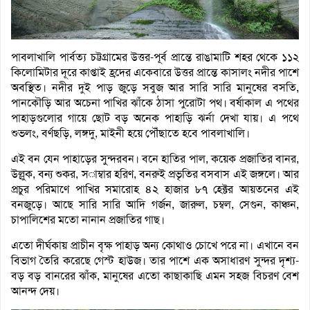
পাবলাখালি পার্বত্য চট্টগ্রামের উত্তর-পূর্ব প্রান্তে রাঙামাটি শহর থেকে ১১২
কিলোমিটার দূরে কাপ্তাই হ্রদের একেবারে উত্তর প্রান্তে কাসালং নদীর পাশে
অবস্থিত। নদীর দুই পাড় জুড়ে সবুজ আর সারি সারি মানুষের বসতি,
পানকৌড়ি আর অচেনা পাখির ঝাঁকে ঠাসা পুরোটা পথ। বর্ষাকাল এ পথের
পাহাড়গুলোর গায়ে ছোট বড় অনেক পাহাড়ি ঝর্না দেখা যায়। এ পথে
শুভলং, বর্ণছড়ি, লঙ্গদু, মাইনী হয়ে পৌঁছাতে হবে পাবলাখালি।
এই বন যেন পাহাড়ের সুন্দরবন। বনে হাতির পাল, কয়েক প্রজাতির বানর,
উল্লুক, বন্য শুকর, সাম্বার হরিণ, বনরুই প্রভৃতির বসবাস এই জঙ্গলে। আর
প্রচুর পরিমাণে পাখির সমারোহ ৪২ হাজার ৮৭ হেক্টর আয়তনের এই
বনজুড়ে। আছে সারি সারি আদি গর্জন, জারুল, চম্বল, সেগুন, কাঞ্চন,
চাপালিশের মতো নানান প্রজাতির গাছ।
এতো দীর্ঘকায় প্রাচীন বৃক্ষ পাহাড় অন্য কোথাও চোখে পরে না। এখানে বন
বিভাগ তৈরি করেছে গেস্ট হাউজ। তার পাশে এক অসাধারণ সুন্দর দৃশ্য-
বড় বড় বানরের ঝাঁক, মানুষের এতো কাছাকাছি এমন সহজ বিচরণ বেশ
আনন্দ দেয়।