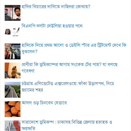
হাদির বিচারের দাবিতে নাহিদরা কোথায়?
বিএনপি দলটা দেউলিয়া হওয়ার পথে
হাদিকে নিয়ে প্রথম আলো ও ডেইলি স্টার এর ট্রিটমেন্ট দেখে কি
বুঝলেন?
প্রাণীরা কি ভূমিকম্পের আগাম সংকেত টের পায়? যা বলছে
গবেষণা
চট্টগ্রাম এলিভেটেড এক্সপ্রেসওয়ে: ফাঁকা উড়ালপথ, নিচে
জ্যামের শহর
আসল গুড় চিনবেন যেভাবে
সারাদেশে ভূমিকম্প : ঢাকাসহ বিভিন্ন জেলায় হতাহত ও
ক্ষয়ক্ষতি