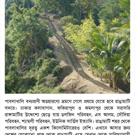
পাবলাখালি বন্যপ্রাণী অভয়ারণ্যে ভ্রমণে গেলে প্রথমে যেতে হবে রাঙামাটি
সদরে। ঢাকার কলাবাগান, ফকিরাপুল ও কমলাপুর থেকে সরাসরি
রাঙ্গামাটির উদ্দেশ্যে ছেড়ে যায় ডলফিন পরিবহন, এস আলম, সৌদিয়া
পরিবহন, শ্যামলী পরিবহন, ইউনিক সার্ভিস ইত্যাদি। রাঙামাটি শহর থেকে
পাবলাখালির দূরত্ব একশ কিলোমিটারেরও বেশি। এখানে আসার জন্য
দেশের যেকোনো প্রান্ত থেকে রাঙামাটি এসে সেখান থেকে মারিস্যাগামী