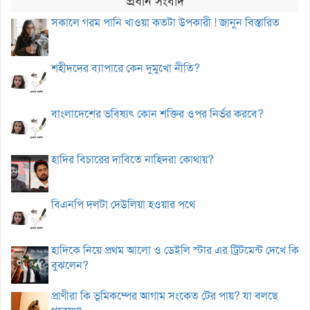
প্রধান সংবাদ
সকালে গরম পানি খাওয়া কতটা উপকারী ! জানুন বিস্তারিত
শহীদদের ব্যাপারে কেন দুমুখো নীতি?
বাংলাদেশের ভবিষ্যৎ কোন শক্তির ওপর নির্ভর করবে?
হাদির বিচারের দাবিতে নাহিদরা কোথায়?
বিএনপি দলটা দেউলিয়া হওয়ার পথে
হাদিকে নিয়ে প্রথম আলো ও ডেইলি স্টার এর ট্রিটমেন্ট দেখে কি
বুঝলেন?
প্রাণীরা কি ভূমিকম্পের আগাম সংকেত টের পায়? যা বলছে