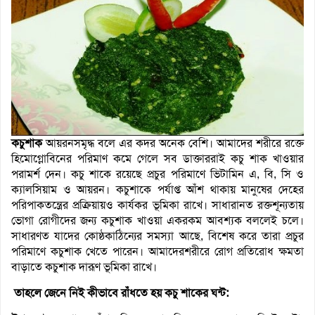
কচুশাক
আয়রনসমৃদ্ধ বলে এর কদর অনেক বেশি। আমাদের শরীরে রক্তে
হিমোগ্লোবিনের পরিমাণ কমে গেলে সব ডাক্তাররাই কচু শাক খাওয়ার
পরামর্শ দেন। কচু শাকে রয়েছে প্রচুর পরিমাণে ভিটামিন এ, বি, সি ও
ক্যালসিয়াম ও আয়রন। কচুশাকে পর্যাপ্ত আঁশ থাকায় মানুষের দেহের
পরিপাকতন্ত্রের প্রক্রিয়ায়ও কার্যকর ভূমিকা রাখে। সাধারানত রক্তশূন্যতায়
ভোগা রোগীদের জন্য কচুশাক খাওয়া একরকম আবশ্যক বললেই চলে।
সাধারণত যাদের কোষ্ঠকাঠিন্যের সমস্যা আছে, বিশেষ করে তারা প্রচুর
পরিমাণে কচুশাক খেতে পারেন। আমাদেরশরীরে রোগ প্রতিরোধ ক্ষমতা
বাড়াতে কচুশাক দারূণ ভূমিকা রাখে।
তাহলে জেনে নিই কীভাবে রাঁধতে হয় কচু শাকের ঘন্ট: