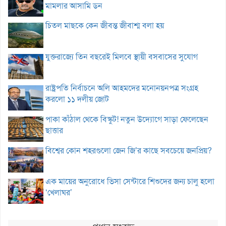
মামলার আসামি ডন
চিতল মাছকে কেন জীবন্ত জীবাশ্ম বলা হয়
যুক্তরাজ্যে তিন বছরেই মিলবে স্থায়ী বসবাসের সুযোগ
রাষ্ট্রপতি নির্বাচনে অলি আহমদের মনোনয়নপত্র সংগ্রহ
করলো ১১ দলীয় জোট
পাকা কাঁঠাল থেকে বিস্কুট! নতুন উদ্যোগে সাড়া ফেলেছেন
ছাত্তার
বিশ্বের কোন শহরগুলো জেন জি’র কাছে সবচেয়ে জনপ্রিয়?
এক মায়ের অনুরোধে ভিসা সেন্টারে শিশুদের জন্য চালু হলো
‘খেলাঘর’