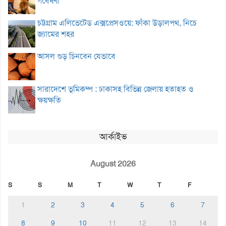
গবেষণা
চট্টগ্রাম এলিভেটেড এক্সপ্রেসওয়ে: ফাঁকা উড়ালপথ, নিচে
জ্যামের শহর
আসল গুড় চিনবেন যেভাবে
সারাদেশে ভূমিকম্প : ঢাকাসহ বিভিন্ন জেলায় হতাহত ও
ক্ষয়ক্ষতি
আর্কাইভ
August 2026
S
S
M
T
W
T
F
1
2
3
4
5
6
7
8
9
10
11
12
13
14