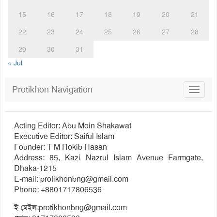
15
16
17
18
19
20
21
22
23
24
25
26
27
28
29
30
31
« Jul
Protikhon Navigation
Toggle
navigat
Acting Editor: Abu Moin Shakawat
Executive Editor: Saiful Islam
Founder: T M Rokib Hasan
Address: 85, Kazi Nazrul Islam Avenue Farmgate,
Dhaka-1215
E-mail:
protikhonbng@gmail.com
Phone: +8801717806536
ই-মেইল:
protikhonbng@gmail.com