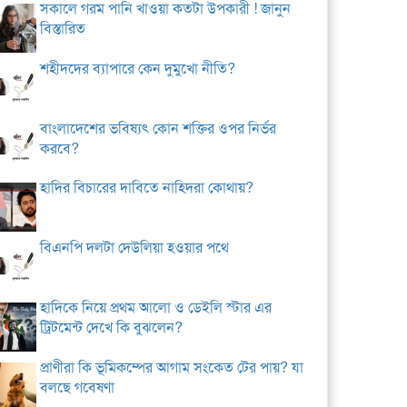
সকালে গরম পানি খাওয়া কতটা উপকারী ! জানুন
বিস্তারিত
শহীদদের ব্যাপারে কেন দুমুখো নীতি?
বাংলাদেশের ভবিষ্যৎ কোন শক্তির ওপর নির্ভর
করবে?
হাদির বিচারের দাবিতে নাহিদরা কোথায়?
বিএনপি দলটা দেউলিয়া হওয়ার পথে
হাদিকে নিয়ে প্রথম আলো ও ডেইলি স্টার এর
ট্রিটমেন্ট দেখে কি বুঝলেন?
প্রাণীরা কি ভূমিকম্পের আগাম সংকেত টের পায়? যা
বলছে গবেষণা