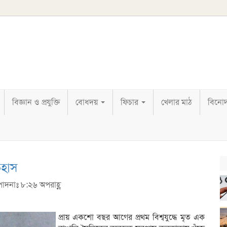
বিজ্ঞান ও প্রযুক্তি
বোধদয়
ফিচার
খেলার মাঠ
বিনো
িহাস
্পাদনাঃ ৮:২৬ অপরাহ্ণ
প্রায় একশো বছর আগের প্রথম বিশ্বযুদ্ধে মৃত এক