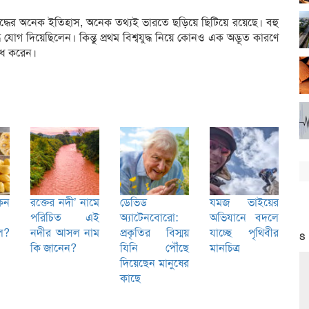
বযুদ্ধের অনেক ইতিহাস, অনেক তথ্যই ভারতে ছড়িয়ে ছিটিয়ে রয়েছে। বহু
 যোগ দিয়েছিলেন। কিন্তু প্রথম বিশ্বযুদ্ধ নিয়ে কোনও এক অদ্ভূত কারণে
বোধ করেন।
েন
রক্তের নদী’ নামে
ডেভিড
যমজ ভাইয়ের
পরিচিত এই
অ্যাটেনবোরো:
অভিযানে বদলে
ল?
নদীর আসল নাম
প্রকৃতির বিস্ময়
যাচ্ছে পৃথিবীর
S
কি জানেন?
যিনি পৌঁছে
মানচিত্র
দিয়েছেন মানুষের
কাছে