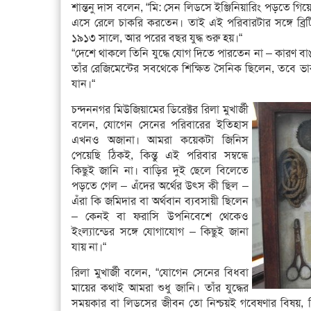
শান্তনু দাস বলেন, “মি: সেন লিডসে ইঞ্জিনিয়ারিং পড়তে গ
এসে রেলে চাকরি করতেন। তাই এই পরিবারটার সঙ্গে ব্
১৯১৩ সালে, আর পরের বছর যুদ্ধ শুরু হয়।“
“দেশে থাকলে তিনি যুদ্ধে যোগ দিতে পারতেন না – কারণ বা
তাঁর রেজিমেন্টের সবথেকে শিক্ষিত সৈনিক ছিলেন, তবে ভার
যান।“
চন্দননগর মিউজিয়ামের ডিরেক্টর রিলা মুখার্জী
বলেন, যোগেন সেনের পরিবারের ইতিহাস
এখনও অজানা। আমরা কয়েকটা জিনিস
পেয়েছি ঠিকই, কিন্তু এই পরিবার সম্বন্ধে
কিছুই জানি না। বাড়ির দুই ছেলে বিলেতে
পড়তে গেল – এঁদের অর্থের উৎস কী ছিল –
এঁরা কি জমিদার বা অর্থবান ব্যবসায়ী ছিলেন
– কেনই বা ফরাসি উপনিবেশে থেকেও
ইংল্যান্ডের সঙ্গে যোগাযোগ – কিছুই জানা
যায় না।“
রিলা মুখার্জী বলেন, “যোগেন সেনের বিধবা
মায়ের কথাই আমরা শুধু জানি। তাঁর যুদ্ধের
সময়কার বা লিডসের জীবন তো নিশ্চয়ই গবেষণার বিষয়, ক