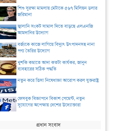
শিশু সুরক্ষা মামলায় মেটাকে ৫৬৭ মিলিয়ন ডলার
জরিমানা
জ্বালানি সংকট সামাল দিতে বাড়ছে এলএনজি
আমদানির উদ্যোগ
বর্জ্যকে কাজে লাগিয়ে বিদ্যুৎ উৎপাদনসহ নানা
পণ্য তৈরির উদ্যোগ
খুশকি কমাতে আদা কতটা কার্যকর, জানুন
ব্যবহারের সঠিক পদ্ধতি
নতুন করে ভিসা নিষেধাজ্ঞা আরোপ করল যুক্তরাষ্ট্র
ফেসবুক বিজ্ঞাপনে বিকাশ পেমেন্ট, নতুন
সুযোগের অপেক্ষায় দেশের উদ্যোক্তারা
প্রধান সংবাদ