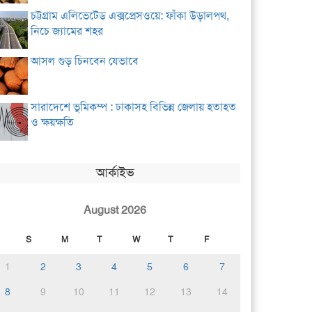
চট্টগ্রাম এলিভেটেড এক্সপ্রেসওয়ে: ফাঁকা উড়ালপথ,
নিচে জ্যামের শহর
আসল গুড় চিনবেন যেভাবে
সারাদেশে ভূমিকম্প : ঢাকাসহ বিভিন্ন জেলায় হতাহত
ও ক্ষয়ক্ষতি
আর্কাইভ
August 2026
S
M
T
W
T
F
1
2
3
4
5
6
7
8
9
10
11
12
13
14