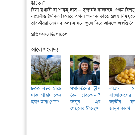
উচিত।“
রিলা মুখার্জী বা শান্তনু দাস – দুজনেই বলেছেন, প্রথম বিশ্
বাঙালীও সৈনিক হিসাবে অথবা অন্যান্য কাজে প্রথম বিশ্বযুদ্ধে
ভারতীয়রা সেইসব তথ্য সামনে তুলে নিয়ে আসতে অস্বস্তি 
প্রতিক্ষণ/এডি/পাভেল
আরো সংবাদঃ
৮০০ বছর বেঁচে
সমাবর্তনের টুপি
কাঁঠাল ক
থাকা গাছটি কেন
কেন চারকোনা?
বাংলাদেশের
হঠাৎ মারা গেল?
জানুন এর
জাতীয় ফ
পেছনের ইতিহাস
জানুন কারণ