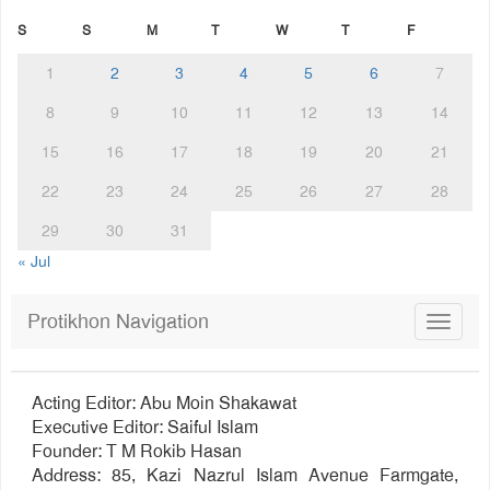
S
S
M
T
W
T
F
1
2
3
4
5
6
7
8
9
10
11
12
13
14
15
16
17
18
19
20
21
22
23
24
25
26
27
28
29
30
31
« Jul
Protikhon Navigation
Toggle
navigat
Acting Editor: Abu Moin Shakawat
Executive Editor: Saiful Islam
Founder: T M Rokib Hasan
Address: 85, Kazi Nazrul Islam Avenue Farmgate,