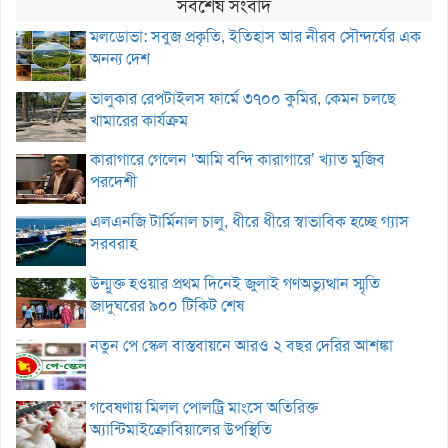
সর্বশেষ সংবাদ
মলডোভা: সবুজ প্রকৃতি, ইতিহাস আর নীরব সৌন্দর্যের এক
অনন্য দেশ
ভালুকার রেপটাইলস ফার্মে ৩৭০০ কুমির, কেমন চলছে
খামারের কার্যক্রম
কারাগারে গেলেন ‘আমি বন্দি কারাগারে’ খ্যাত মুজিব
পরদেশী
এলএনজি টার্মিনাল চালু, ধীরে ধীরে স্বাভাবিক হচ্ছে গ্যাস
সরবরাহ
উন্মুক্ত হওয়ার প্রথম দিনেই জুলাই গণঅভ্যুত্থান স্মৃতি
জাদুঘরের ৯০০ টিকিট শেষ
নতুন পে স্কেল বাস্তবায়নে আরও ২ বছর দেরির আশঙ্কা
গবেষণায় মিলল পোলট্রি মাংসে অতিরিক্ত
অ্যান্টিমাইক্রোবিয়ালের উপস্থিতি