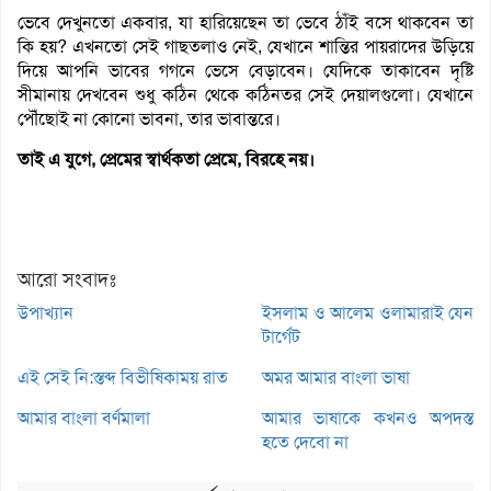
ভেবে দেখুনতো একবার, যা হারিয়েছেন তা ভেবে ঠাঁই বসে থাকবেন তা
কি হয়? এখনতো সেই গাছতলাও নেই, যেখানে শান্তির পায়রাদের উড়িয়ে
দিয়ে আপনি ভাবের গগনে ভেসে বেড়াবেন। যেদিকে তাকাবেন দৃষ্টি
সীমানায় দেখবেন শুধু কঠিন থেকে কঠিনতর সেই দেয়ালগুলো। যেখানে
পৌঁছোই না কোনো ভাবনা, তার ভাবান্তরে।
তাই এ যুগে, প্রেমের স্বার্থকতা প্রেমে, বিরহে নয়।
আরো সংবাদঃ
উপাখ্যান
ইসলাম ও আলেম ওলামারাই যেন
টার্গেট
এই সেই নি:স্তব্দ বিভীষিকাময় রাত
অমর আমার বাংলা ভাষা
আমার বাংলা বর্ণমালা
আমার ভাষাকে কখনও অপদস্ত
হতে দেবো না