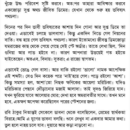
খুঁজে উষ্ণ পরিবেশ সৃষ্টি করবে। অত:পর তাহারা আবিষ্কার করবে
একজোড়া সুপ্ত অথচ জীবিত ডিমের। যেখান থেকে শুরু হয় ভবিষ্যৎ
পথচলা।
দিনের পর দিন ভাবী ভবিষ্যতের আশায় দিন গোনা আর সুপ্ত ডিমে তা
দেওয়া। এভাবেই চলছে ভালবাসা। কিন্তু একদিন নিভে গেল নিয়নের
বাতি। বন্ধ হয়ে গেল ভবিষ্যৎ পথচলা। কারণ ইতোমধ্যে জীবন্ত ডিমজোড়া
যমরাজের কাছ থেকে পেয়ে গেছে সেই স্টে অর্ডার। তাতে লেখা ছিল, ‘দিন
গুনিয়া আর লাভ হইবে না। কারণ আপনারা উভয়েই গত হইতে
যাইতেছেন। অতএব, বিদায়। সুতরাং এ রাজ্যে স্বাগতম।
এভাবেই ভেঙে গেল বাসা। আর বাকি রইলো ‘ভালো’ নামক আপেক্ষিক
এই শব্দটা। সেও দিন কয়েক পরে ‘নাই’হয়ে গেল। পড়ে রইলো ‘আশা’।
কিন্তু সমস্যা হল, আশা’তো নিছক ক্ষণিকের আয়েলা মরিচিকা। যদিও
মরিচিকার পেছনে দৌঁড়ানোর মজাই আলাদা। তাই দুদণ্ড জিরিয়ে যান।
যখন ফুরিয়ে যাবে আলেয়ার ঘোর; দেখা হবে অমরাবতীর সাথে। তখন মনে
হবে, এতক্ষণ অপেক্ষা করেছিলেন পরের স্টেশনের জন্য।
রবি ঠাকুর নিতান্তই সেকেলে ভাবনা থেকে বলেছিলেন, প্রেমের স্বার্থকতা
বিরহে।আমি এ যুগের ভাবনা বলছি। শুনে দেখুন না একবার আমার কথা।
ভুল হলে নাহয় চলে যাব। দুয়ারে আর কড়া নাড়বো না।