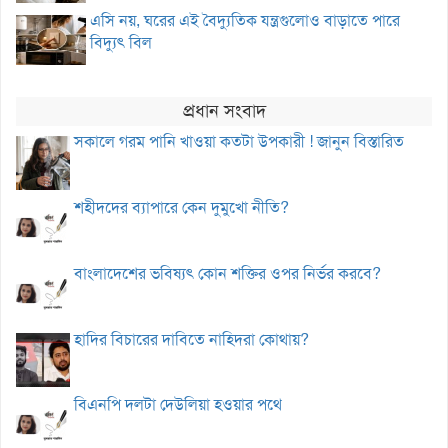
এসি নয়, ঘরের এই বৈদ্যুতিক যন্ত্রগুলোও বাড়াতে পারে
বিদ্যুৎ বিল
প্রধান সংবাদ
সকালে গরম পানি খাওয়া কতটা উপকারী ! জানুন বিস্তারিত
শহীদদের ব্যাপারে কেন দুমুখো নীতি?
বাংলাদেশের ভবিষ্যৎ কোন শক্তির ওপর নির্ভর করবে?
হাদির বিচারের দাবিতে নাহিদরা কোথায়?
বিএনপি দলটা দেউলিয়া হওয়ার পথে