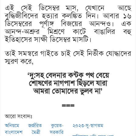
এই সেই ডিসেম্বর মাস, যেখানে আছে
বুদ্ধিজীবিদের হত্যার কলঙ্কিত দিন। আবার ১৬
ডিসেম্বরের পূর্ণাঙ্গ বিজয়ের আনন্দও। এক
আনন্দ-অশ্রুর মিশ্রণে কাটে বাঙালির বহু
ইতিহাসের সাক্ষী ডিসেম্বর মাসটি।
তাই সমস্বরে গাইতে চাই সেই নির্ভীক যোদ্ধাদের
স্মরণ করে,
‘দু:সহ বেদনার কন্টক পথ বেয়ে
শোষণের নাগপাশ ছিঁড়লে যারা
আমরা তোমাদের ভুলব না’
===
আরো সংবাদঃ
অনিয়মে জর্জরিত কুয়েত-
২০২৩-সু-স্বাগতম
বাংলাদেশ মৈত্রী সরকারি