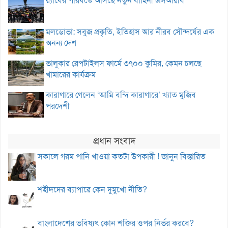
র‌্যাবের পরিবর্তে আসছে নতুন বাহিনী এসআরবি
মলডোভা: সবুজ প্রকৃতি, ইতিহাস আর নীরব সৌন্দর্যের এক
অনন্য দেশ
ভালুকার রেপটাইলস ফার্মে ৩৭০০ কুমির, কেমন চলছে
খামারের কার্যক্রম
কারাগারে গেলেন ‘আমি বন্দি কারাগারে’ খ্যাত মুজিব
পরদেশী
প্রধান সংবাদ
সকালে গরম পানি খাওয়া কতটা উপকারী ! জানুন বিস্তারিত
শহীদদের ব্যাপারে কেন দুমুখো নীতি?
বাংলাদেশের ভবিষ্যৎ কোন শক্তির ওপর নির্ভর করবে?