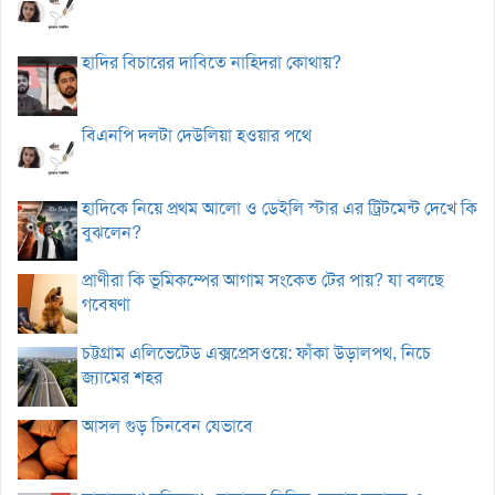
হাদির বিচারের দাবিতে নাহিদরা কোথায়?
বিএনপি দলটা দেউলিয়া হওয়ার পথে
হাদিকে নিয়ে প্রথম আলো ও ডেইলি স্টার এর ট্রিটমেন্ট দেখে কি
বুঝলেন?
প্রাণীরা কি ভূমিকম্পের আগাম সংকেত টের পায়? যা বলছে
গবেষণা
চট্টগ্রাম এলিভেটেড এক্সপ্রেসওয়ে: ফাঁকা উড়ালপথ, নিচে
জ্যামের শহর
আসল গুড় চিনবেন যেভাবে