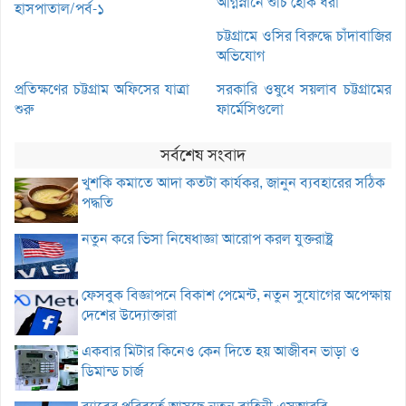
অগ্নিস্নানে শুচি হোক ধরা
হাসপাতাল/পর্ব-১
চট্টগ্রামে ওসির বিরুদ্ধে চাঁদাবাজির
অভিযোগ
প্রতিক্ষণের চট্টগ্রাম অফিসের যাত্রা
সরকারি ওষুধে সয়লাব চট্টগ্রামের
শুরু
ফার্মেসিগুলো
সর্বশেষ সংবাদ
খুশকি কমাতে আদা কতটা কার্যকর, জানুন ব্যবহারের সঠিক
পদ্ধতি
নতুন করে ভিসা নিষেধাজ্ঞা আরোপ করল যুক্তরাষ্ট্র
ফেসবুক বিজ্ঞাপনে বিকাশ পেমেন্ট, নতুন সুযোগের অপেক্ষায়
দেশের উদ্যোক্তারা
একবার মিটার কিনেও কেন দিতে হয় আজীবন ভাড়া ও
ডিমান্ড চার্জ