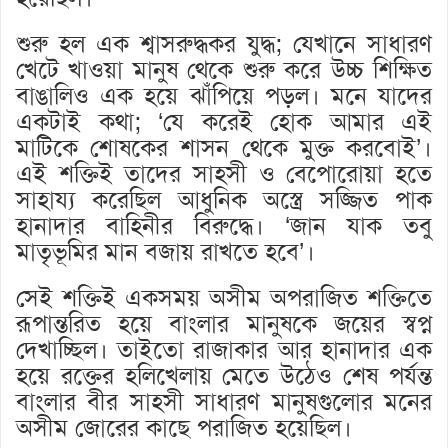
শুরু হল এক শ্বাসরুদ্ধকর যুদ্ধ; যেখানে সাধারণ
খেটে খাওয়া মানুষ থেকে শুরু করে উচ্চ শিক্ষিত
বাঙালিও এক হয়ে ঝাঁপিয়ে পড়ল। মনে যাদের
একটাই কথা; ‘যে করেই হোক আমার এই
মাটিকে শোষকের শাসন থেকে মুক্ত করবোই’।
এই শক্তিই তাদের সাহসী ও বেপোরোয়া হতে
সাহায্য করেছিল আধুনিক অস্ত্রে সজ্জিত পাক
হানাদার বাহিনীর বিরুদ্ধে। ‘জান যাক তবু
মাতৃভূমির মান বজায় রাখতে হবে’।
সেই শক্তিই একসময় অসীম অপরাজিত শক্তিতে
রূপান্তরিত হয়ে বাংলার মানুষকে জয়ের স্বপ্ন
দেখাচ্ছিল। তাইতো রাজাকার আর হানাদার এক
হয়ে রক্তের হলিখেলায় মেতে উঠেও শেষ পর্যন্ত
বাংলার বীর সাহসী সাধারণ মানুষগুলোর মনের
অসীম জোরের কাছে পরাজিত হয়েছিল।