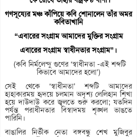
‘
কে রোধে তাহার বজ্রকন্ঠ বাণী?
গণসূয্যের মঞ্চ কাঁপিয়ে কবি শোনালেন তাঁর অমর
কবিতাখানি
“এবারের সংগ্রাম আমাদের মুক্তির সংগ্রাম
এবারের সংগ্রাম স্বাধীনতার সংগ্রাম”।
(কবি নির্মলেন্দু গুণের ‘স্বাধীনতা -এই শব্দটি
কিভাবে আমাদের হলো’)
সেই থেকে ‘স্বাধীনতা’ শব্দটি আমাদের
হাহাকারময় হৃদয়ে চলমান অদৃশ্য লেলিহান শিখা
হয়ে দাউদাউ করে জ্বলতে শুরু করলো; যতদিন
পর্যন্ত পরাধীনতার বিস্বাদময় শৃঙ্খল ভাঙতে
পারিনি।
বাঙালির নির্ভীক নেতা বঙ্গবন্ধু শেখ মুজিবুর