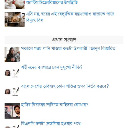
অ্যান্টিমাইক্রোবিয়ালের উপস্থিতি
এসি নয়, ঘরের এই বৈদ্যুতিক যন্ত্রগুলোও বাড়াতে পারে
বিদ্যুৎ বিল
প্রধান সংবাদ
সকালে গরম পানি খাওয়া কতটা উপকারী ! জানুন বিস্তারিত
শহীদদের ব্যাপারে কেন দুমুখো নীতি?
বাংলাদেশের ভবিষ্যৎ কোন শক্তির ওপর নির্ভর করবে?
হাদির বিচারের দাবিতে নাহিদরা কোথায়?
বিএনপি দলটা দেউলিয়া হওয়ার পথে