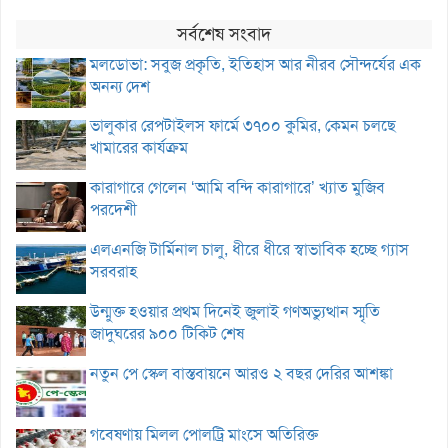
সর্বশেষ সংবাদ
মলডোভা: সবুজ প্রকৃতি, ইতিহাস আর নীরব সৌন্দর্যের এক
অনন্য দেশ
ভালুকার রেপটাইলস ফার্মে ৩৭০০ কুমির, কেমন চলছে
খামারের কার্যক্রম
কারাগারে গেলেন ‘আমি বন্দি কারাগারে’ খ্যাত মুজিব
পরদেশী
এলএনজি টার্মিনাল চালু, ধীরে ধীরে স্বাভাবিক হচ্ছে গ্যাস
সরবরাহ
উন্মুক্ত হওয়ার প্রথম দিনেই জুলাই গণঅভ্যুত্থান স্মৃতি
জাদুঘরের ৯০০ টিকিট শেষ
নতুন পে স্কেল বাস্তবায়নে আরও ২ বছর দেরির আশঙ্কা
গবেষণায় মিলল পোলট্রি মাংসে অতিরিক্ত