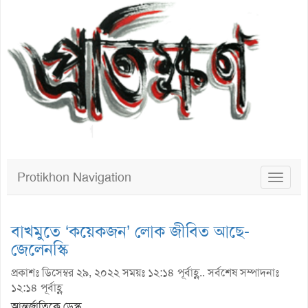
Protikhon Navigation
Toggle
navigat
বাখমুতে ‘কয়েকজন’ লোক জীবিত আছে-
জেলেনস্কি
প্রকাশঃ ডিসেম্বর ২৯, ২০২২ সময়ঃ ১২:১৪ পূর্বাহ্ণ.. সর্বশেষ সম্পাদনাঃ
১২:১৪ পূর্বাহ্ণ
আন্তর্জাতিকে ডেস্ক