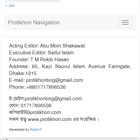
« Jul
Protikhon Navigation
Toggle
navigat
Acting Editor: Abu Moin Shakawat
Executive Editor: Saiful Islam
Founder: T M Rokib Hasan
Address: 85, Kazi Nazrul Islam Avenue Farmgate,
Dhaka-1215
E-mail:
protikhonbng@gmail.com
Phone: +8801717806536
ই-মেইল:
protikhonbng@gmail.com
ফোন: 01717806536
কপিরাইট©protikhon.com
সকল স্বত্ব www.protikhon.com এর সংরক্ষিত ।
Developed by
Rapid-iT