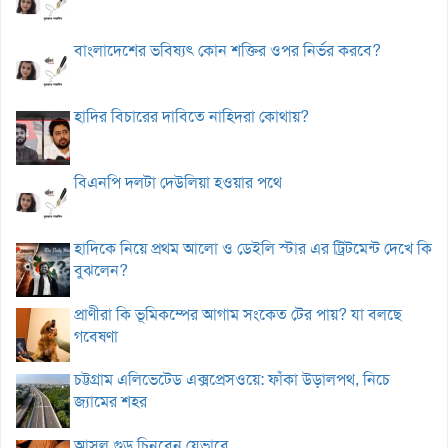
বাংলাদেশের ভবিষ্যৎ কোন শক্তির ওপর নির্ভর করবে?
হাদির বিচারের দাবিতে নাহিদরা কোথায়?
বিএনপি দলটা দেউলিয়া হওয়ার পথে
হাদিকে নিয়ে প্রথম আলো ও ডেইলি স্টার এর ট্রিটমেন্ট দেখে কি
বুঝলেন?
প্রাণীরা কি ভূমিকম্পের আগাম সংকেত টের পায়? যা বলছে
গবেষণা
চট্টগ্রাম এলিভেটেড এক্সপ্রেসওয়ে: ফাঁকা উড়ালপথ, নিচে
জ্যামের শহর
আসল গুড় চিনবেন যেভাবে