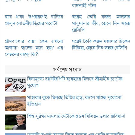
বাদশাহী পটল
ঘরে থাকা উপকরণেই বানিয়ে
ঘরেই তৈরি করুন মজাদার
ফেলুন লোভনীয় ডিমের পরোটা
সাবুদানার ক্ষীর, জেনে নিন সহজ
রেসিপি
গ্রামবাংলার রান্না কেন এখনো
ঘরেই তৈরি করুন মজাদার চিকেন
আলাদা স্বাদের মনে হয়? এর
টিকিয়া, জেনে নিন সহজ রেসিপি
পেছনের রহস্য কি?
সর্বশেষ সংবাদ
বিনামূল্যে চ্যাটজিপিটি ব্যবহারে মিলবে সীমাহীন চ্যাটের
সুযোগ
সাহারার বুকে মিলছে তিমির হাড়, বদলে যাচ্ছে পুরোনো
ইতিহাস
শিশু সুরক্ষা মামলায় মেটাকে ৫৬৭ মিলিয়ন ডলার জরিমানা
জ্বালানি সংকট সামাল দিতে বাড়ছে এলএনজি আমদানির