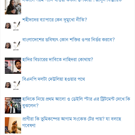
শহীদদের ব্যাপারে কেন দুমুখো নীতি?
বাংলাদেশের ভবিষ্যৎ কোন শক্তির ওপর নির্ভর করবে?
হাদির বিচারের দাবিতে নাহিদরা কোথায়?
বিএনপি দলটা দেউলিয়া হওয়ার পথে
হাদিকে নিয়ে প্রথম আলো ও ডেইলি স্টার এর ট্রিটমেন্ট দেখে কি
বুঝলেন?
প্রাণীরা কি ভূমিকম্পের আগাম সংকেত টের পায়? যা বলছে
গবেষণা