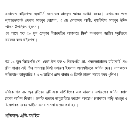
আদালতে রাষ্ট্রপক্ষে অ্যাটর্নি জেনারেল মাহবুবে আলম শুনানি করেন। ফখরুলের পক্ষে
অ্যাডভোকেট খন্দকার মাহবুব হোসেন, এ জে মোহাম্মদ আলী, ব্যারিস্টার মাহবুব উদ্দিন
খোকন উপস্থিত ছিলেন।
এর আগে গত ২৯ জুন চেম্বার বিচারপতির আদালতে মির্জা ফখরুলের জামিন স্থগিতের
আবেদন করে রাষ্ট্রপক্ষ।
গত ২১ জুন বিচারপতি মো. রেজা-উল হক ও বিচারপতি মো. খসরুজ্জামানের হাইকোর্ট বেঞ্চ
পল্টন থানার এই তিন মামলায় মির্জা ফখরুল ইসলাম আলমগীরকে জামিন দেন।
নাশকতার
অভিযোগে জানুয়ারির ৪ ও ৬ তারিখে পল্টন থানায় এ তিনটি মামলা দায়ের করে পুলিশ।
এদিকে গত ২৮ জুন পল্টনের দুটি এবং মতিঝিলের এক মামলায় ফখরুলের জামিন বহাল
রাখেন আপিল বিভাগ।
চলতি বছরের জানুয়ারিতে হরতাল-অবরোধ চলাকালে গাড়ি ভাঙচুর ও
বিস্ফোরক দ্রব্য আইনে এসব মামলা দায়ের করা হয়।
প্রতিক্ষণ/এডি/ফাহিম