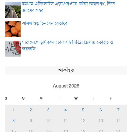
চট্টগ্রাম এলিভেটেড এক্সপ্রেসওয়ে: ফাঁকা উড়ালপথ, নিচে
জ্যামের শহর
আসল গুড় চিনবেন যেভাবে
সারাদেশে ভূমিকম্প : ঢাকাসহ বিভিন্ন জেলায় হতাহত ও
ক্ষয়ক্ষতি
আর্কাইভ
August 2026
S
S
M
T
W
T
F
1
2
3
4
5
6
7
8
9
10
11
12
13
14
15
16
17
18
19
20
21