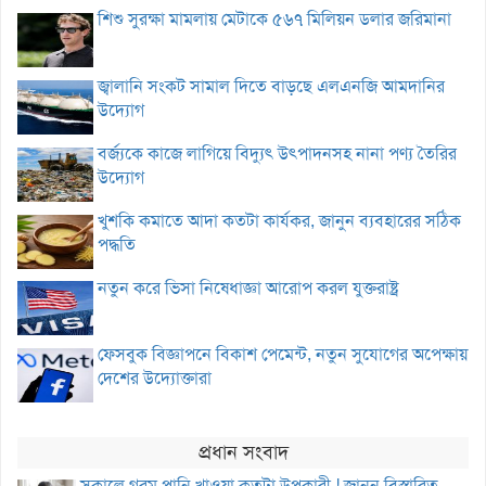
শিশু সুরক্ষা মামলায় মেটাকে ৫৬৭ মিলিয়ন ডলার জরিমানা
জ্বালানি সংকট সামাল দিতে বাড়ছে এলএনজি আমদানির
উদ্যোগ
বর্জ্যকে কাজে লাগিয়ে বিদ্যুৎ উৎপাদনসহ নানা পণ্য তৈরির
উদ্যোগ
খুশকি কমাতে আদা কতটা কার্যকর, জানুন ব্যবহারের সঠিক
পদ্ধতি
নতুন করে ভিসা নিষেধাজ্ঞা আরোপ করল যুক্তরাষ্ট্র
ফেসবুক বিজ্ঞাপনে বিকাশ পেমেন্ট, নতুন সুযোগের অপেক্ষায়
দেশের উদ্যোক্তারা
প্রধান সংবাদ
সকালে গরম পানি খাওয়া কতটা উপকারী ! জানুন বিস্তারিত