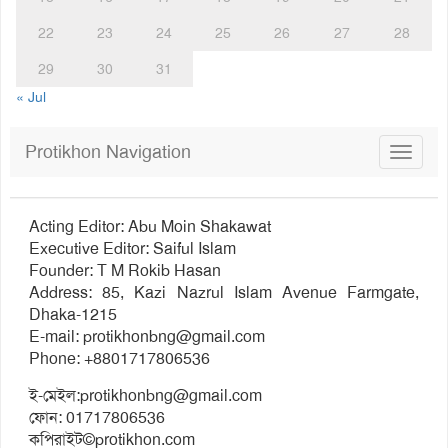
22
23
24
25
26
27
28
29
30
31
« Jul
Protikhon Navigation
Toggle
navigat
Acting Editor: Abu Moin Shakawat
Executive Editor: Saiful Islam
Founder: T M Rokib Hasan
Address: 85, Kazi Nazrul Islam Avenue Farmgate,
Dhaka-1215
E-mail:
protikhonbng@gmail.com
Phone: +8801717806536
ই-মেইল:
protikhonbng@gmail.com
ফোন: 01717806536
কপিরাইট©protikhon.com