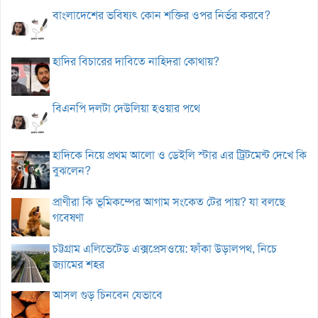
বাংলাদেশের ভবিষ্যৎ কোন শক্তির ওপর নির্ভর করবে?
হাদির বিচারের দাবিতে নাহিদরা কোথায়?
বিএনপি দলটা দেউলিয়া হওয়ার পথে
হাদিকে নিয়ে প্রথম আলো ও ডেইলি স্টার এর ট্রিটমেন্ট দেখে কি
বুঝলেন?
প্রাণীরা কি ভূমিকম্পের আগাম সংকেত টের পায়? যা বলছে
গবেষণা
চট্টগ্রাম এলিভেটেড এক্সপ্রেসওয়ে: ফাঁকা উড়ালপথ, নিচে
জ্যামের শহর
আসল গুড় চিনবেন যেভাবে