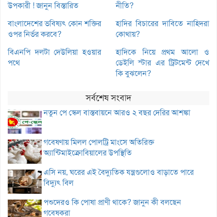
উপকারী ! জানুন বিস্তারিত
নীতি?
বাংলাদেশের ভবিষ্যৎ কোন শক্তির
হাদির বিচারের দাবিতে নাহিদরা
ওপর নির্ভর করবে?
কোথায়?
বিএনপি দলটা দেউলিয়া হওয়ার
হাদিকে নিয়ে প্রথম আলো ও
পথে
ডেইলি স্টার এর ট্রিটমেন্ট দেখে
কি বুঝলেন?
সর্বশেষ সংবাদ
নতুন পে স্কেল বাস্তবায়নে আরও ২ বছর দেরির আশঙ্কা
গবেষণায় মিলল পোলট্রি মাংসে অতিরিক্ত
অ্যান্টিমাইক্রোবিয়ালের উপস্থিতি
এসি নয়, ঘরের এই বৈদ্যুতিক যন্ত্রগুলোও বাড়াতে পারে
বিদ্যুৎ বিল
পশুদেরও কি পোষা প্রাণী থাকে? জানুন কী বলছেন
গবেষকরা