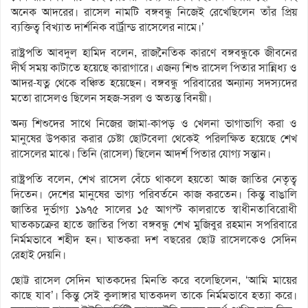
অনেক আদরের। রাসেল নামটি বঙ্গবন্ধু নিজেই রেখেছিলেন তাঁর প্রিয়
ব্যক্তিত্ব বিখ্যাত দার্শনিক বার্ট্রান্ড রাসেলের নামে।’
রাষ্ট্রপতি আবদুল হামিদ বলেন, রাজনৈতিক কারণে বঙ্গবন্ধুকে জীবনের
দীর্ঘ সময় কাটাতে হয়েছে কারাগারে। এজন্য শিশু রাসেল পিতার সান্নিধ্য ও
আদর-যত্ন থেকে বঞ্চিত হয়েছেন। বঙ্গবন্ধু পরিবারের অন্যান্য সদস্যদের
মতো রাসেলও ছিলেন সহজ-সরল ও অত্যন্ত বিনয়ী।
অন্য শিশুদের সাথে নিজের জামা-কাপড় ও খেলনা ভাগাভাগি করা ও
মানুষের উপকার করার চেষ্টা ছোটবেলা থেকেই পরিলক্ষিত হয়েছে শেখ
রাসেলের মাঝে। তিনি (রাসেল) ছিলেন আদর্শ পিতার যোগ্য সন্তান।
রাষ্ট্রপতি বলেন, শেখ রাসেল বেঁচে থাকলে হয়তো আজ জাতির নেতৃত্ব
দিতেন। দেশের মানুষের ভাগ্য পরিবর্তনে কাজ করতেন। কিন্তু বাঙালি
জাতির দুর্ভাগ্য ১৯৭৫ সালের ১৫ আগস্ট কালরাতে স্বাধীনতাবিরোধী
ঘাতকচক্রের হাতে জাতির পিতা বঙ্গবন্ধু শেখ মুজিবুর রহমান সপরিবারে
নির্মমভাবে শহীদ হন। ঘাতকরা দশ বছরের ছোট্ট রাসেলকেও সেদিন
রেহাই দেয়নি।
ছোট্ট রাসেল সেদিন ঘাতকদের মিনতি করে বলেছিলেন, ‘আমি মায়ের
কাছে যাব’। কিন্তু সেই কুলাঙ্গার ঘাতকদল তাকে নির্মমভাবে হত্যা করে।