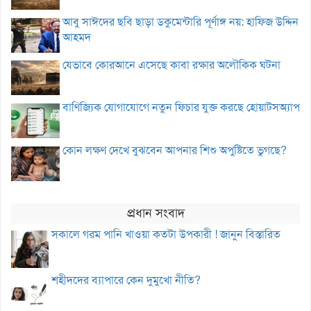
আবু সাঈদের ছবি ছাড়া ডকুমেন্টারি পূর্ণাঙ্গ নয়: হাফিজ উদ্দিন
আহমদ
যেভাবে কোরআনে এসেছে কাবা রক্ষার অলৌকিক ঘটনা
বাণিজ্যিক যোগাযোগে নতুন ফিচার যুক্ত করছে হোয়াটসঅ্যাপ
কোন লক্ষণ দেখে বুঝবেন আপনার শিশু অপুষ্টিতে ভুগছে?
প্রধান সংবাদ
সকালে গরম পানি খাওয়া কতটা উপকারী ! জানুন বিস্তারিত
শহীদদের ব্যাপারে কেন দুমুখো নীতি?