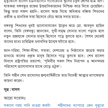
মৃত্যুকালে রাসেল ইউনিভার্সিটি ল্যাবরেটরি স্কুলের চতুর্থ শ্রেণির ছাত্র ছিল।
ঘাতকরা বঙ্গবন্ধুর রক্তের উত্তরাধিকারদের নিশ্চিহ্ন করে দিতে চেয়েছিল।
কিন্তু তারা সফল হয়নি। রাসেল আজ বিশ্বে অধিকার বঞ্চিত শিশুদের
প্রতীক ও মানবিক সত্তা হিসেবে বেঁচে আছে সবার মাঝে।
বঙ্গবন্ধু শিশুদের খুবই ভালোবাসতেন উল্লেখ করে মো. আবদুল হামিদ
বলেন, তিনি (বঙ্গবন্ধু) জানতেন, সুখী-সমৃদ্ধ সোনার বাংলা গড়তে হলে
নতুন প্রজন্মকে সোনার মানুষ হিসেবে গড়ে তুলতে হবে। শৈশব থেকেই
তাদের মধ্যে চারিত্রিক গুণাবলির উন্মেষ ঘটাতে হবে।
জ্ঞান-গরিমা, শিক্ষা-দীক্ষা, সততা, দেশপ্রেম ও নিষ্ঠাবোধ জাগ্রত করার
মাধ্যমে তাদের প্রকৃত মানুষ হিসেবে গড়ে তুলতে হবে। শেখ রাসেল
দিবসে রাষ্ট্রপতির প্রত্যাশা, ‘পৃথিবীর সকল শিশু নিরাপদ ও আনন্দময়
পরিবেশে ভালোবাসার মাঝে বেড়ে ওঠুক’।
তিনি শহীদ শেখ রাসেলের জন্মবার্ষিকীতে তার বিদেহী আত্মার মাগফেরাত
কামনা করেন।
সূত্র : বাসস
আরো সংবাদঃ
সকালে গরম পানি খাওয়া কতটা
শহীদদের ব্যাপারে কেন দুমুখো