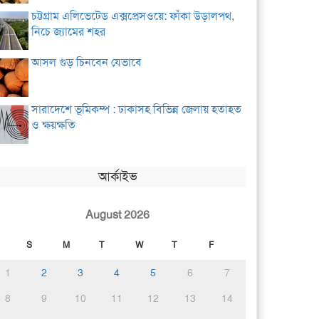
চট্টগ্রাম এলিভেটেড এক্সপ্রেসওয়ে: ফাঁকা উড়ালপথ,
নিচে জ্যামের শহর
আসল গুড় চিনবেন যেভাবে
সারাদেশে ভূমিকম্প : ঢাকাসহ বিভিন্ন জেলায় হতাহত
ও ক্ষয়ক্ষতি
আর্কাইভ
August 2026
S
M
T
W
T
F
1
2
3
4
5
6
7
8
9
10
11
12
13
14