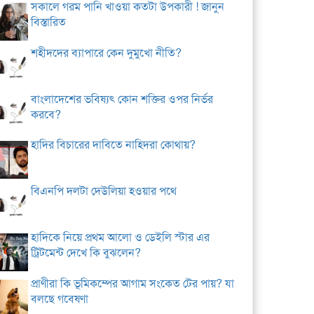
সকালে গরম পানি খাওয়া কতটা উপকারী ! জানুন
বিস্তারিত
শহীদদের ব্যাপারে কেন দুমুখো নীতি?
বাংলাদেশের ভবিষ্যৎ কোন শক্তির ওপর নির্ভর
করবে?
হাদির বিচারের দাবিতে নাহিদরা কোথায়?
বিএনপি দলটা দেউলিয়া হওয়ার পথে
হাদিকে নিয়ে প্রথম আলো ও ডেইলি স্টার এর
ট্রিটমেন্ট দেখে কি বুঝলেন?
প্রাণীরা কি ভূমিকম্পের আগাম সংকেত টের পায়? যা
বলছে গবেষণা