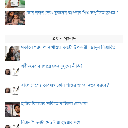
কোন লক্ষণ দেখে বুঝবেন আপনার শিশু অপুষ্টিতে ভুগছে?
প্রধান সংবাদ
সকালে গরম পানি খাওয়া কতটা উপকারী ! জানুন বিস্তারিত
শহীদদের ব্যাপারে কেন দুমুখো নীতি?
বাংলাদেশের ভবিষ্যৎ কোন শক্তির ওপর নির্ভর করবে?
হাদির বিচারের দাবিতে নাহিদরা কোথায়?
বিএনপি দলটা দেউলিয়া হওয়ার পথে