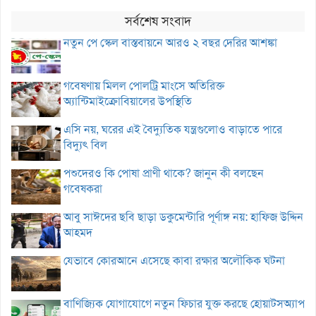
সর্বশেষ সংবাদ
নতুন পে স্কেল বাস্তবায়নে আরও ২ বছর দেরির আশঙ্কা
গবেষণায় মিলল পোলট্রি মাংসে অতিরিক্ত
অ্যান্টিমাইক্রোবিয়ালের উপস্থিতি
এসি নয়, ঘরের এই বৈদ্যুতিক যন্ত্রগুলোও বাড়াতে পারে
বিদ্যুৎ বিল
পশুদেরও কি পোষা প্রাণী থাকে? জানুন কী বলছেন
গবেষকরা
আবু সাঈদের ছবি ছাড়া ডকুমেন্টারি পূর্ণাঙ্গ নয়: হাফিজ উদ্দিন
আহমদ
যেভাবে কোরআনে এসেছে কাবা রক্ষার অলৌকিক ঘটনা
বাণিজ্যিক যোগাযোগে নতুন ফিচার যুক্ত করছে হোয়াটসঅ্যাপ