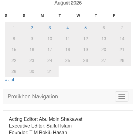
August 2026
S
S
M
T
W
T
F
1
2
3
4
5
6
7
8
9
10
11
12
13
14
15
16
17
18
19
20
21
22
23
24
25
26
27
28
29
30
31
« Jul
Protikhon Navigation
Toggle
navigat
Acting Editor: Abu Moin Shakawat
Executive Editor: Saiful Islam
Founder: T M Rokib Hasan