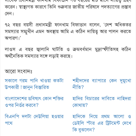
সাবেক প্রধানমন্ত্রী ফানখাম বিফাভান গত বছরের মার্চ মাসে দায়িত্ব গ্রহণ
করেন। স্বাস্থ্যগত কারণে তিনি শুক্রবার জাতীয় পরিষদে পদত্যাগের প্রস্তাব
দেন।
৭২ বছর বয়সী প্রধানমন্ত্রী ফানখাম বিফাভান বলেন, ‘দেশ অধিকতর
সমস্যার সম্মুখীন এমন অবস্থায় আমি এ কঠিন দায়িত্ব আর পালন করতে
অপারগ।’
লাওস এ বছর জ্বালানি ঘাটতি ও ক্রমবর্ধমান মুদ্রাস্ফীতিসহ কঠিন
অর্থনৈতিক সমস্যার সঙ্গে লড়াই করছে।
আরো সংবাদঃ
সকালে গরম পানি খাওয়া কতটা
শহীদদের ব্যাপারে কেন দুমুখো
উপকারী ! জানুন বিস্তারিত
নীতি?
বাংলাদেশের ভবিষ্যৎ কোন শক্তির
হাদির বিচারের দাবিতে নাহিদরা
ওপর নির্ভর করবে?
কোথায়?
বিএনপি দলটা দেউলিয়া হওয়ার
হাদিকে নিয়ে প্রথম আলো ও
পথে
ডেইলি স্টার এর ট্রিটমেন্ট দেখে
কি বুঝলেন?