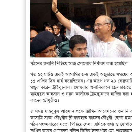
গঠনের শুনানি পিছিয়ে আজ সোমবার নির্ধারণ করা হয়েছিল।
গত ১২ মার্চও একই আসামির জন্য একই অজুহাতে সময়ের আ
১৫ এপ্রিল দিন ধার্য করেছিলেন। এর আগে গত ২৪ ফেব্রুয়
মঞ্জুর করেন ট্রাইব্যুনাল। সোমবার শুনানিকালে জেলহা
মাহবুবুল আহসান ও নয়ন আলীকে ট্রাইব্যুনালে হাজির করা 
কাদের চৌধুরীও।
এ সময় মাহবুবুল আহসান পক্ষে জামিন আবেদনের শুনানি 
আসামি সাকা চৌধুরীর স্ত্রী ফারহাত কাদের চৌধুরী, ছেল
গঠন পঞ্চমবারের মতো পিছিয়ে গেল। এদিকে তথ্য ও যোগায
দাখিল করেন গোয়েন্দা পুলিশ ডিবির ইন্সপেক্টর মো. শাহজাহা