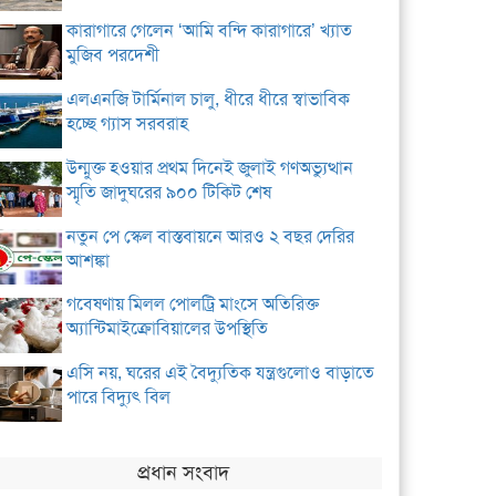
কারাগারে গেলেন ‘আমি বন্দি কারাগারে’ খ্যাত
মুজিব পরদেশী
এলএনজি টার্মিনাল চালু, ধীরে ধীরে স্বাভাবিক
হচ্ছে গ্যাস সরবরাহ
উন্মুক্ত হওয়ার প্রথম দিনেই জুলাই গণঅভ্যুত্থান
স্মৃতি জাদুঘরের ৯০০ টিকিট শেষ
নতুন পে স্কেল বাস্তবায়নে আরও ২ বছর দেরির
আশঙ্কা
গবেষণায় মিলল পোলট্রি মাংসে অতিরিক্ত
অ্যান্টিমাইক্রোবিয়ালের উপস্থিতি
এসি নয়, ঘরের এই বৈদ্যুতিক যন্ত্রগুলোও বাড়াতে
পারে বিদ্যুৎ বিল
প্রধান সংবাদ