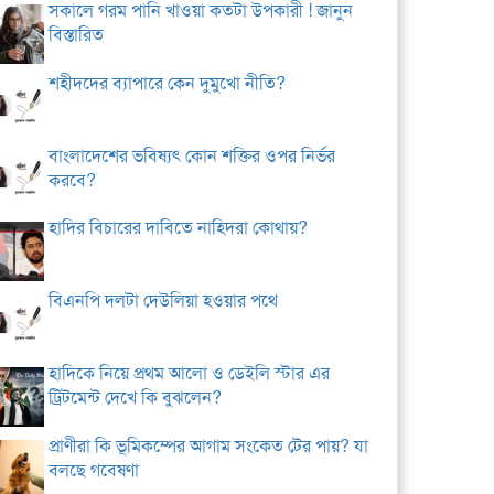
সকালে গরম পানি খাওয়া কতটা উপকারী ! জানুন
বিস্তারিত
শহীদদের ব্যাপারে কেন দুমুখো নীতি?
বাংলাদেশের ভবিষ্যৎ কোন শক্তির ওপর নির্ভর
করবে?
হাদির বিচারের দাবিতে নাহিদরা কোথায়?
বিএনপি দলটা দেউলিয়া হওয়ার পথে
হাদিকে নিয়ে প্রথম আলো ও ডেইলি স্টার এর
ট্রিটমেন্ট দেখে কি বুঝলেন?
প্রাণীরা কি ভূমিকম্পের আগাম সংকেত টের পায়? যা
বলছে গবেষণা