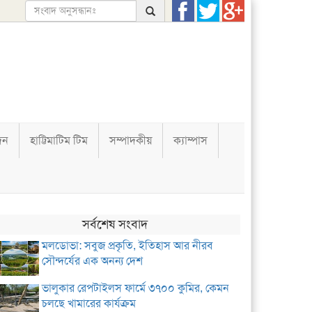
দন
হাট্টিমাটিম টিম
সম্পাদকীয়
ক্যাম্পাস
সর্বশেষ সংবাদ
মলডোভা: সবুজ প্রকৃতি, ইতিহাস আর নীরব
সৌন্দর্যের এক অনন্য দেশ
ভালুকার রেপটাইলস ফার্মে ৩৭০০ কুমির, কেমন
চলছে খামারের কার্যক্রম