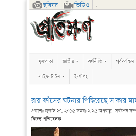
Facebook
Twitter
Google+
ছবিঘর
ভিডিও
,
মূলপাতা
জাতীয়
অর্থনীতি
পূর্ব-পশ্চিম
লাইফস্টাইল
ই-শপিং
রায় ফাঁসের ঘটনায় পিছিয়েছে সাকার মা
প্রকাশঃ জুলাই ২৭, ২০১৫ সময়ঃ ২:২৫ অপরাহ্ণ.. সর্বশেষ সম্
নিজস্ব প্রতিবেদক