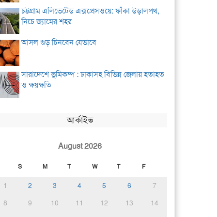
চট্টগ্রাম এলিভেটেড এক্সপ্রেসওয়ে: ফাঁকা উড়ালপথ,
নিচে জ্যামের শহর
আসল গুড় চিনবেন যেভাবে
সারাদেশে ভূমিকম্প : ঢাকাসহ বিভিন্ন জেলায় হতাহত
ও ক্ষয়ক্ষতি
আর্কাইভ
August 2026
S
M
T
W
T
F
1
2
3
4
5
6
7
8
9
10
11
12
13
14