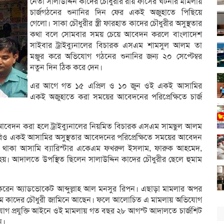
নেতা সালাউদ্দিন কাদের চৌধুরীর রায় ফাঁসের ঘটনার মামলায়
চার্জগঠনের শুনানির দিন ফের একই অজুহাতে পিছিয়ে
গেলো। সাকা চৌধুরীর স্ত্রী ফারহাত কাদের চৌধুরীর অসুস্থতার
কথা বলে সোমবার সময় চেয়ে আবেদন করলে বাংলাদেশ
সাইবার ট্রাইব্যুনালের বিচারক এসএম শামসুল আলম তা
মঞ্জুর করে অভিযোগ গঠনের শুনানির জন্য ২০ সেপ্টেম্বর
নতুন দিন ঠিক করে দেন।
এর আগে গত ১৫ এপ্রিল ও ১০ জুন ওই একই আসামির
একই অজুহাতে করা সময়ের আবেদনের পরিপ্রেক্ষিতে চার্জ
বেদন করা হলে ট্রাইব্যুনালের নিয়মিত বিচারক এসএম সামছুল আলম
ারিও একই আসামির অসুস্থতার আবেদনের পরিপ্রেক্ষিতে সময়ের আবেদন
জতে থাকা আসামি ব্যারিস্টার একেএম ফখরুল ইসলাম, ফারুক আহমেদ,
হয়। আদালতে উপস্থিত ছিলেন সালাউদ্দিন কাদের চৌধুরীর ছেলে হুমাম
করেন অ্যাডভোকেট আব্দুল্লাহ আল মনসুর রিপন। এছাড়া মামলার অপর
ে হুমাম কাদের চৌধুরী জামিনে আছেন। ফলে আলোচিত এ মামলায় অভিযোগ
োগ প্রযুক্তি আইনে ওই মামলায় গত বছর ২৮ আগস্ট আদালতে চার্জশিট
ন।