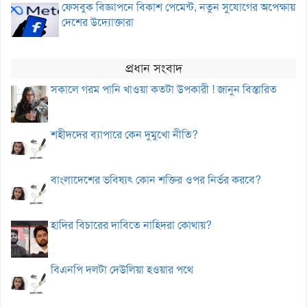
ফেসবুক বিজ্ঞাপনে বিকাশ পেমেন্ট, নতুন সুযোগের অপেক্ষায়
দেশের উদ্যোক্তারা
প্রধান সংবাদ
সকালে গরম পানি খাওয়া কতটা উপকারী ! জানুন বিস্তারিত
শহীদদের ব্যাপারে কেন দুমুখো নীতি?
বাংলাদেশের ভবিষ্যৎ কোন শক্তির ওপর নির্ভর করবে?
হাদির বিচারের দাবিতে নাহিদরা কোথায়?
বিএনপি দলটা দেউলিয়া হওয়ার পথে