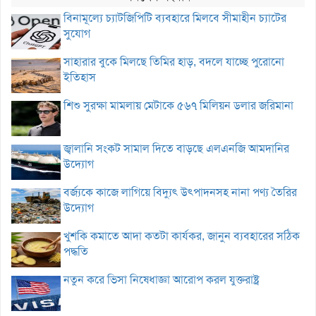
বিনামূল্যে চ্যাটজিপিটি ব্যবহারে মিলবে সীমাহীন চ্যাটের
সুযোগ
সাহারার বুকে মিলছে তিমির হাড়, বদলে যাচ্ছে পুরোনো
ইতিহাস
শিশু সুরক্ষা মামলায় মেটাকে ৫৬৭ মিলিয়ন ডলার জরিমানা
জ্বালানি সংকট সামাল দিতে বাড়ছে এলএনজি আমদানির
উদ্যোগ
বর্জ্যকে কাজে লাগিয়ে বিদ্যুৎ উৎপাদনসহ নানা পণ্য তৈরির
উদ্যোগ
খুশকি কমাতে আদা কতটা কার্যকর, জানুন ব্যবহারের সঠিক
পদ্ধতি
নতুন করে ভিসা নিষেধাজ্ঞা আরোপ করল যুক্তরাষ্ট্র