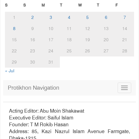
S
S
M
T
W
T
F
1
2
3
4
5
6
7
8
9
10
11
12
13
14
15
16
17
18
19
20
21
22
23
24
25
26
27
28
29
30
31
« Jul
Protikhon Navigation
Toggle
navigat
Acting Editor: Abu Moin Shakawat
Executive Editor: Saiful Islam
Founder: T M Rokib Hasan
Address: 85, Kazi Nazrul Islam Avenue Farmgate,
Dhaka-1215