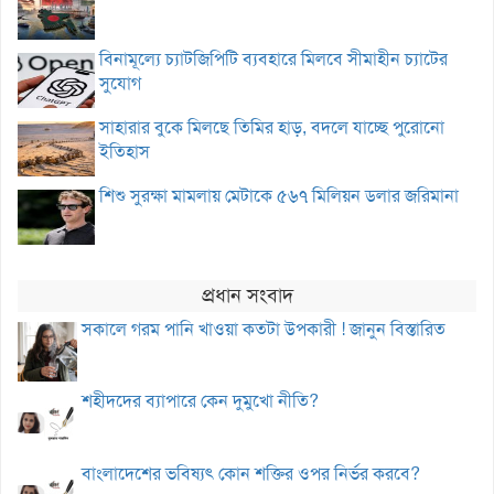
বিনামূল্যে চ্যাটজিপিটি ব্যবহারে মিলবে সীমাহীন চ্যাটের
সুযোগ
সাহারার বুকে মিলছে তিমির হাড়, বদলে যাচ্ছে পুরোনো
ইতিহাস
শিশু সুরক্ষা মামলায় মেটাকে ৫৬৭ মিলিয়ন ডলার জরিমানা
প্রধান সংবাদ
সকালে গরম পানি খাওয়া কতটা উপকারী ! জানুন বিস্তারিত
শহীদদের ব্যাপারে কেন দুমুখো নীতি?
বাংলাদেশের ভবিষ্যৎ কোন শক্তির ওপর নির্ভর করবে?