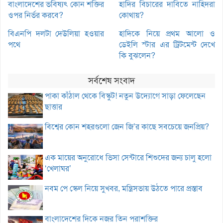
বাংলাদেশের ভবিষ্যৎ কোন শক্তির
হাদির বিচারের দাবিতে নাহিদরা
ওপর নির্ভর করবে?
কোথায়?
বিএনপি দলটা দেউলিয়া হওয়ার
হাদিকে নিয়ে প্রথম আলো ও
পথে
ডেইলি স্টার এর ট্রিটমেন্ট দেখে
কি বুঝলেন?
সর্বশেষ সংবাদ
পাকা কাঁঠাল থেকে বিস্কুট! নতুন উদ্যোগে সাড়া ফেলেছেন
ছাত্তার
বিশ্বের কোন শহরগুলো জেন জি’র কাছে সবচেয়ে জনপ্রিয়?
এক মায়ের অনুরোধে ভিসা সেন্টারে শিশুদের জন্য চালু হলো
‘খেলাঘর’
নবম পে স্কেল নিয়ে সুখবর, মন্ত্রিসভায় উঠতে পারে প্রস্তাব
বাংলাদেশের দিকে নজর তিন পরাশক্তির