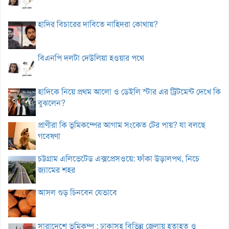
হাদির বিচারের দাবিতে নাহিদরা কোথায়?
বিএনপি দলটা দেউলিয়া হওয়ার পথে
হাদিকে নিয়ে প্রথম আলো ও ডেইলি স্টার এর ট্রিটমেন্ট দেখে কি
বুঝলেন?
প্রাণীরা কি ভূমিকম্পের আগাম সংকেত টের পায়? যা বলছে
গবেষণা
চট্টগ্রাম এলিভেটেড এক্সপ্রেসওয়ে: ফাঁকা উড়ালপথ, নিচে
জ্যামের শহর
আসল গুড় চিনবেন যেভাবে
সারাদেশে ভূমিকম্প : ঢাকাসহ বিভিন্ন জেলায় হতাহত ও