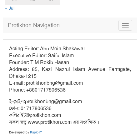
« Jul
Protikhon Navigation
Toggle
navigat
Acting Editor: Abu Moin Shakawat
Executive Editor: Saiful Islam
Founder: T M Rokib Hasan
Address: 85, Kazi Nazrul Islam Avenue Farmgate,
Dhaka-1215
E-mail:
protikhonbng@gmail.com
Phone: +8801717806536
ই-মেইল:
protikhonbng@gmail.com
ফোন: 01717806536
কপিরাইট©protikhon.com
সকল স্বত্ব www.protikhon.com এর সংরক্ষিত ।
Developed by
Rapid-iT