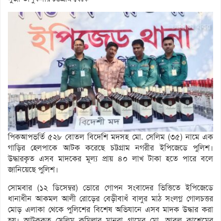
পিকআপভর্তি ৫২৮ বোতল বিদেশি মদসহ মো. সেলিম (৩৫) নামে এক
গাড়ির হেলপাকে আটক করেছে চট্টগ্রাম নগরীর ইপিজেডে পুলিশ।
উদ্ধারকৃত এসব মাদকের মূল্য প্রায় ৪০ লাখ টাকা হতে পারে বলে
জানিয়েছে পুলিশ।
সোমবার (১২ ডিসেম্বর) ভোরে গোপন সংবাদের ভিত্তিতে ইপিজেডে
ধানাধীন আকমল আলী রোড়ের বেড়ীবাধঁ বালুর মাঠ সংলগ্ন গোলচত্তর
মোড় এলাকা থেকে পুলিশের বিশেষ অভিযানে এসব মাদক উদ্ধার করা
হয়। আটককৃত সেলিম কুমিল্লার মানরা গ্রামের মো. আবুল কাশেমের