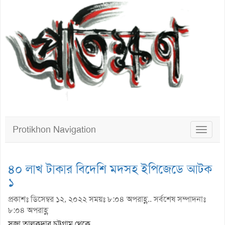
Protikhon Navigation
Toggle
navigat
৪০ লাখ টাকার বিদেশি মদসহ ইপিজেডে আটক
১
প্রকাশঃ ডিসেম্বর ১২, ২০২২ সময়ঃ ৮:০৪ অপরাহ্ণ.. সর্বশেষ সম্পাদনাঃ
৮:০৪ অপরাহ্ণ
সুজা তালুকদার চট্টগ্রাম থেকে