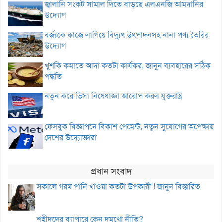
জ্বালানি সংকট সামাল দিতে বাড়ছে এলএনজি আমদানির
উদ্যোগ
বর্জ্যকে কাজে লাগিয়ে বিদ্যুৎ উৎপাদনসহ নানা পণ্য তৈরির
উদ্যোগ
খুশকি কমাতে আদা কতটা কার্যকর, জানুন ব্যবহারের সঠিক
পদ্ধতি
নতুন করে ভিসা নিষেধাজ্ঞা আরোপ করল যুক্তরাষ্ট্র
ফেসবুক বিজ্ঞাপনে বিকাশ পেমেন্ট, নতুন সুযোগের অপেক্ষায়
দেশের উদ্যোক্তারা
প্রধান সংবাদ
সকালে গরম পানি খাওয়া কতটা উপকারী ! জানুন বিস্তারিত
শহীদদের ব্যাপারে কেন দুমুখো নীতি?