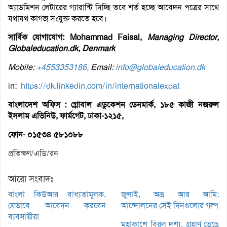
অ্যাডমিশন লেটারের গ্যারান্টি দিচ্ছি তবে শর্ত হচ্ছে আবেদন পত্রের সাথে
যথাযথ কাগজ সংযুক্ত করতে হবে।
সার্বিক যোগাযোগ: Mohammad Faisal,
Managing Director,
Globaleducation.dk, Denmark
Mobile:
+4553353186,
Email:
info@globaleducation.dk
in:
https://dk.linkedin.com/in/internationalexpat
বাংলাদেশ অফিস : গ্লোবাল এডুকেশন ডেনমার্ক, ১৮৫ কাজী নজরুল
ইসলাম এভিনিউ, ফার্মগেট, ঢাকা-১২১৫,
ফোন- ০১৫৩৪ ৫৮১০৮৮
প্রতিক্ষণ/এডি/রন
আরো সংবাদঃ
বাংলা কিউআর বাধ্যতামূলক,
জুলাই, অভ্র আর আমি:
যেভাবে আবেদন করবেন
আন্দোলনের সেই দিনগুলোর গল্প
ব্যবসায়ীরা
মহাকাশে বিরল দৃশ্য, গ্রহাণু ভেঙে