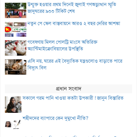
উন্মুক্ত হওয়ার প্রথম দিনেই জুলাই গণঅভ্যুত্থান স্মৃতি
জাদুঘরের ৯০০ টিকিট শেষ
নতুন পে স্কেল বাস্তবায়নে আরও ২ বছর দেরির আশঙ্কা
গবেষণায় মিলল পোলট্রি মাংসে অতিরিক্ত
অ্যান্টিমাইক্রোবিয়ালের উপস্থিতি
এসি নয়, ঘরের এই বৈদ্যুতিক যন্ত্রগুলোও বাড়াতে পারে
বিদ্যুৎ বিল
প্রধান সংবাদ
সকালে গরম পানি খাওয়া কতটা উপকারী ! জানুন বিস্তারিত
শহীদদের ব্যাপারে কেন দুমুখো নীতি?