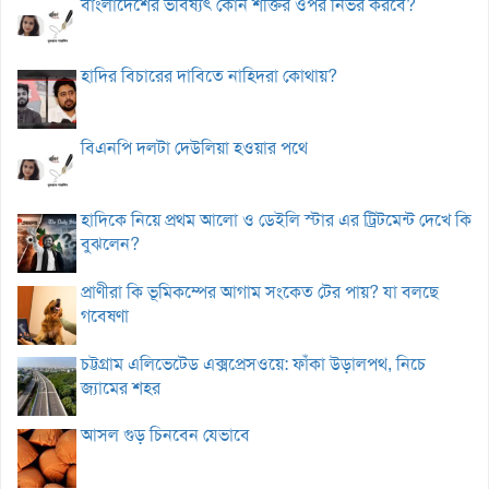
বাংলাদেশের ভবিষ্যৎ কোন শক্তির ওপর নির্ভর করবে?
হাদির বিচারের দাবিতে নাহিদরা কোথায়?
বিএনপি দলটা দেউলিয়া হওয়ার পথে
হাদিকে নিয়ে প্রথম আলো ও ডেইলি স্টার এর ট্রিটমেন্ট দেখে কি
বুঝলেন?
প্রাণীরা কি ভূমিকম্পের আগাম সংকেত টের পায়? যা বলছে
গবেষণা
চট্টগ্রাম এলিভেটেড এক্সপ্রেসওয়ে: ফাঁকা উড়ালপথ, নিচে
জ্যামের শহর
আসল গুড় চিনবেন যেভাবে