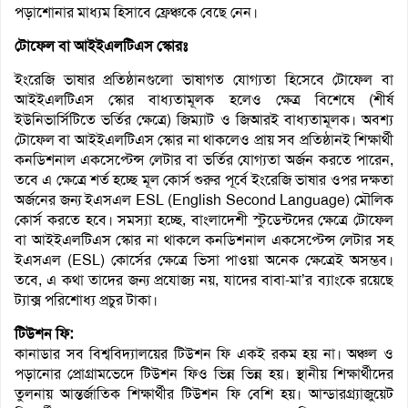
পড়াশোনার মাধ্যম হিসাবে ফ্রেঞ্চকে বেছে নেন।
টোফেল বা আইইএলটিএস স্কোরঃ
ইংরেজি ভাষার প্রতিষ্ঠানগুলো ভাষাগত যোগ্যতা হিসেবে টোফেল বা
আইইএলটিএস স্কোর বাধ্যতামূলক হলেও ক্ষেত্র বিশেষে (শীর্ষ
ইউনিভার্সিটিতে ভর্তির ক্ষেত্রে) জিম্যাট ও জিআরই বাধ্যতামূলক। অবশ্য
টোফেল বা আইইএলটিএস স্কোর না থাকলেও প্রায় সব প্রতিষ্ঠানই শিক্ষার্থী
কনডিশনাল একসেপ্টেন্স লেটার বা ভর্তির যোগ্যতা অর্জন করতে পারেন,
তবে এ ক্ষেত্রে শর্ত হচ্ছে মূল কোর্স শুরুর পূর্বে ইংরেজি ভাষার ওপর দক্ষতা
অর্জনের জন্য ইএসএল ESL (English Second Language) মৌলিক
কোর্স করতে হবে। সমস্যা হচ্ছে, বাংলাদেশী স্টুডেন্টদের ক্ষেত্রে টোফেল
বা আইইএলটিএস স্কোর না থাকলে কনডিশনাল একসেপ্টেন্স লেটার সহ
ইএসএল (ESL) কোর্সের ক্ষেত্রে ভিসা পাওয়া অনেক ক্ষেত্রেই অসম্ভব।
তবে, এ কথা তাদের জন্য প্রযোজ্য নয়, যাদের বাবা-মা’র ব্যাংকে রয়েছে
ট্যাক্স পরিশোধ্য প্রচুর টাকা।
টিউশন ফি:
কানাডার সব বিশ্ববিদ্যালয়ের টিউশন ফি একই রকম হয় না। অঞ্চল ও
পড়ানোর প্রোগ্রামভেদে টিউশন ফিও ভিন্ন ভিন্ন হয়। স্থানীয় শিক্ষার্থীদের
তুলনায় আন্তর্জাতিক শিক্ষার্থীর টিউশন ফি বেশি হয়। আন্ডারগ্র্যাজুয়েট