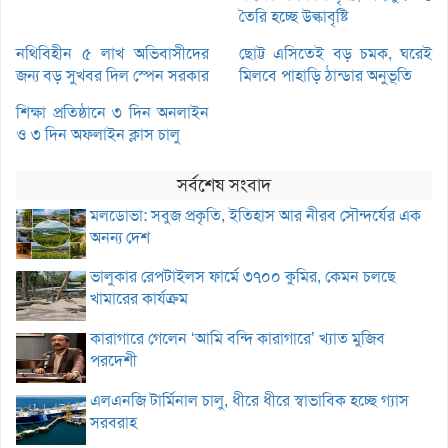
তৈরি হচ্ছে উল্কাবৃষ্টি
নথিবিহীন ৫ লাখ অভিবাসীদের
ছোট্ট এসিতেই বড় চমক, ঘরেই
জন্য বড় সুখবর দিল স্পেন সরকার
মিলবে পাহাড়ি ঠান্ডার অনুভূতি
শিক্ষা প্রতিষ্ঠানে ৩ দিন অনলাইন
ও ৩ দিন অফলাইন ক্লাস চালু
সর্বশেষ সংবাদ
মলডোভা: সবুজ প্রকৃতি, ইতিহাস আর নীরব সৌন্দর্যের এক
অনন্য দেশ
ভালুকার রেপটাইলস ফার্মে ৩৭০০ কুমির, কেমন চলছে
খামারের কার্যক্রম
কারাগারে গেলেন ‘আমি বন্দি কারাগারে’ খ্যাত মুজিব
পরদেশী
এলএনজি টার্মিনাল চালু, ধীরে ধীরে স্বাভাবিক হচ্ছে গ্যাস
সরবরাহ