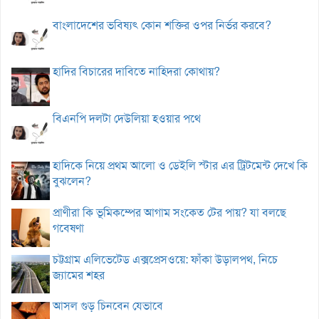
বাংলাদেশের ভবিষ্যৎ কোন শক্তির ওপর নির্ভর করবে?
হাদির বিচারের দাবিতে নাহিদরা কোথায়?
বিএনপি দলটা দেউলিয়া হওয়ার পথে
হাদিকে নিয়ে প্রথম আলো ও ডেইলি স্টার এর ট্রিটমেন্ট দেখে কি
বুঝলেন?
প্রাণীরা কি ভূমিকম্পের আগাম সংকেত টের পায়? যা বলছে
গবেষণা
চট্টগ্রাম এলিভেটেড এক্সপ্রেসওয়ে: ফাঁকা উড়ালপথ, নিচে
জ্যামের শহর
আসল গুড় চিনবেন যেভাবে