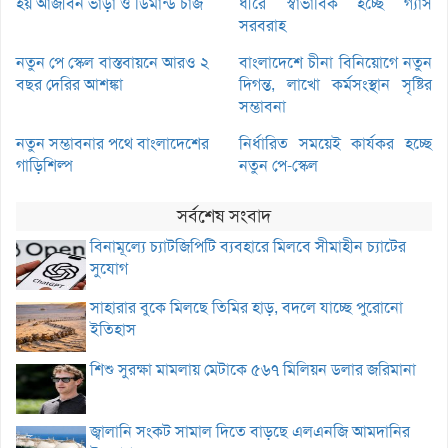
হয় আজীবন ভাড়া ও ডিমান্ড চার্জ
ধীরে স্বাভাবিক হচ্ছে গ্যাস
সরবরাহ
নতুন পে স্কেল বাস্তবায়নে আরও ২
বাংলাদেশে চীনা বিনিয়োগে নতুন
বছর দেরির আশঙ্কা
দিগন্ত, লাখো কর্মসংস্থান সৃষ্টির
সম্ভাবনা
নতুন সম্ভাবনার পথে বাংলাদেশের
নির্ধারিত সময়েই কার্যকর হচ্ছে
গাড়িশিল্প
নতুন পে-স্কেল
সর্বশেষ সংবাদ
বিনামূল্যে চ্যাটজিপিটি ব্যবহারে মিলবে সীমাহীন চ্যাটের
সুযোগ
সাহারার বুকে মিলছে তিমির হাড়, বদলে যাচ্ছে পুরোনো
ইতিহাস
শিশু সুরক্ষা মামলায় মেটাকে ৫৬৭ মিলিয়ন ডলার জরিমানা
জ্বালানি সংকট সামাল দিতে বাড়ছে এলএনজি আমদানির