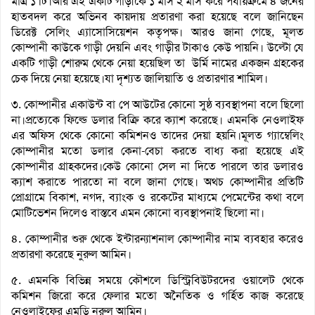
মাত্র ১ টি।আর এই একটি গাড়ীকে ১ মাস ২ মাস করে পর্যায়ক্রমে ৪ জনের
হাতবদল করে অভিনব কায়দায় প্রতারণা করা হয়েছে বলে জানিছেন
ডিরেক্ট সেলিং এ্যাসোসিয়েশন কতৃপক্ষ। আরও জানা গেছে, মূলত
কোম্পানী কাউকে গাড়ী দেয়নি এবং গাড়ীর টাকাও কেউ পায়নি। উল্টো যে
একটি গাড়ী শোরুম থেকে নেয়া হয়েছিল তা উর্মি নামের একজন গ্রহকের
চেক দিয়ে নেয়া হয়েছে।যা দৃশ্যত জালিয়াতি ও প্রতারণার শামিল।
৩. কোম্পানীর একাউন্ট বা পে আউটের কোনো সুষ্ঠ ব্যবস্থাপনা বলে ছিলো
না।প্রত্যেকে ফিল্ডে ডলার বিক্রি করে ক্যাশ করেছে। এমনকি নেওলাইফ
এর অফিস থেকে কোনো কমিশনও তাদের দেয়া হয়নি।মূলত গ্যাম্বেলিং
কোম্পানীর মতো ডলার কেনা-বেচা করতে বাধ্য করা হয়েছে এই
কোম্পানীর গ্রাহকদের।কেউ কোনো সেল না দিতে পারলে তার ডলারও
ক্যাশ করাতে পারতো না বলে জানা গেছে। অথচ কোম্পানীর প্রতিটি
প্রোগ্রামে বিকাশ, নগদ, ব্যাংক ও রকেটের মাধ্যমে পেমেন্টের কথা বলে
মোটিভেশন দিলেও বাস্তবে এমন কোনো ব্যবস্থাপনাই ছিলো না।
৪. কোম্পানীর শুরু থেকে ইন্টারন্যাশনাল কোম্পানীর নাম ব্যবহার করেও
প্রতারণা করেছে নুরুল আমিন।
৫. এমনকি বিভিন্ন সময়ে কৌশলে ডিস্ট্রিবিউটরদের ওয়ালেট থেকে
কমিশন জিরো করে ফেলার মতো অনৈতিক ও গর্হিত কাজ করেছে
নেওলাইফের এমডি নুরুল আমিন।