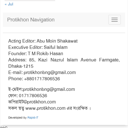
« Jul
Protikhon Navigation
Toggle
navigat
Acting Editor: Abu Moin Shakawat
Executive Editor: Saiful Islam
Founder: T M Rokib Hasan
Address: 85, Kazi Nazrul Islam Avenue Farmgate,
Dhaka-1215
E-mail:
protikhonbng@gmail.com
Phone: +8801717806536
ই-মেইল:
protikhonbng@gmail.com
ফোন: 01717806536
কপিরাইট©protikhon.com
সকল স্বত্ব www.protikhon.com এর সংরক্ষিত ।
Developed by
Rapid-iT
20G