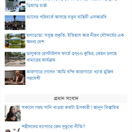
ডিমান্ড চার্জ
র‌্যাবের পরিবর্তে আসছে নতুন বাহিনী এসআরবি
মলডোভা: সবুজ প্রকৃতি, ইতিহাস আর নীরব সৌন্দর্যের এক
অনন্য দেশ
ভালুকার রেপটাইলস ফার্মে ৩৭০০ কুমির, কেমন চলছে
খামারের কার্যক্রম
কারাগারে গেলেন ‘আমি বন্দি কারাগারে’ খ্যাত মুজিব
পরদেশী
প্রধান সংবাদ
সকালে গরম পানি খাওয়া কতটা উপকারী ! জানুন বিস্তারিত
শহীদদের ব্যাপারে কেন দুমুখো নীতি?