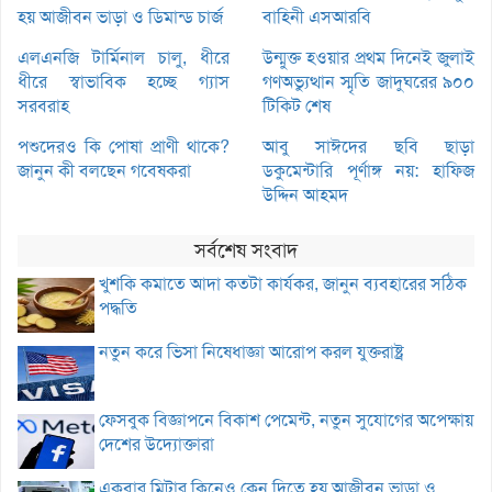
হয় আজীবন ভাড়া ও ডিমান্ড চার্জ
বাহিনী এসআরবি
এলএনজি টার্মিনাল চালু, ধীরে
উন্মুক্ত হওয়ার প্রথম দিনেই জুলাই
ধীরে স্বাভাবিক হচ্ছে গ্যাস
গণঅভ্যুত্থান স্মৃতি জাদুঘরের ৯০০
সরবরাহ
টিকিট শেষ
পশুদেরও কি পোষা প্রাণী থাকে?
আবু সাঈদের ছবি ছাড়া
জানুন কী বলছেন গবেষকরা
ডকুমেন্টারি পূর্ণাঙ্গ নয়: হাফিজ
উদ্দিন আহমদ
সর্বশেষ সংবাদ
খুশকি কমাতে আদা কতটা কার্যকর, জানুন ব্যবহারের সঠিক
পদ্ধতি
নতুন করে ভিসা নিষেধাজ্ঞা আরোপ করল যুক্তরাষ্ট্র
ফেসবুক বিজ্ঞাপনে বিকাশ পেমেন্ট, নতুন সুযোগের অপেক্ষায়
দেশের উদ্যোক্তারা
একবার মিটার কিনেও কেন দিতে হয় আজীবন ভাড়া ও