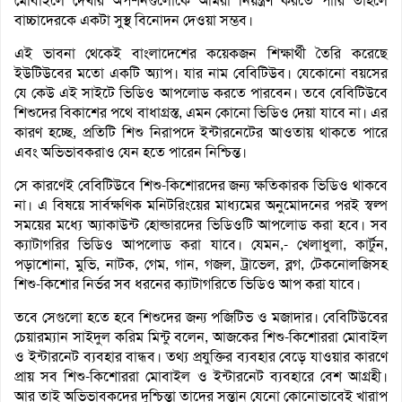
মোবাইলে দেখার অপশনগুলোকে আমরা নিয়ন্ত্রণ করতে পারি তাহলে
বাচ্চাদেরকে একটা সুস্থ বিনোদন দেওয়া সম্ভব।
এই ভাবনা থেকেই বাংলাদেশের কয়েকজন শিক্ষার্থী তৈরি করেছে
ইউটিউবের মতো একটি অ্যাপ। যার নাম বেবিটিউব। যেকোনো বয়সের
যে কেউ এই সাইটে ভিডিও আপলোড করতে পারবেন। তবে বেবিটিউবে
শিশুদের বিকাশের পথে বাধাগ্রস্ত, এমন কোনো ভিডিও দেয়া যাবে না। এর
কারণ হচ্ছে, প্রতিটি শিশু নিরাপদে ইন্টারনেটের আওতায় থাকতে পারে
এবং অভিভাবকরাও যেন হতে পারেন নিশ্চিন্ত।
সে কারণেই বেবিটিউবে শিশু-কিশোরদের জন্য ক্ষতিকারক ভিডিও থাকবে
না। এ বিষয়ে সার্বক্ষণিক মনিটরিংয়ের মাধ্যমের অনুমোদনের পরই স্বল্প
সময়ের মধ্যে অ্যাকাউন্ট হোল্ডারদের ভিডিওটি আপলোড করা হবে। সব
ক্যাটাগরির ভিডিও আপলোড করা যাবে। যেমন,- খেলাধুলা, কার্টুন,
পড়াশোনা, মুভি, নাটক, গেম, গান, গজল, ট্রাভেল, ব্লগ, টেকনোলজিসহ
শিশু-কিশোর নির্ভর সব ধরনের ক্যাটাগরিতে ভিডিও আপ করা যাবে।
তবে সেগুলো হতে হবে শিশুদের জন্য পজিটিভ ও মজাদার। বেবিটিউবের
চেয়ারম্যান সাইদুল করিম মিন্টু বলেন, আজকের শিশু-কিশোররা মোবাইল
ও ইন্টারনেট ব্যবহার বান্ধব। তথ্য প্রযুক্তির ব্যবহার বেড়ে যাওয়ার কারণে
প্রায় সব শিশু-কিশোররা মোবাইল ও ইন্টারনেট ব্যবহারে বেশ আগ্রহী।
আর তাই অভিভাবকদের দুশ্চিন্তা তাদের সন্তান যেনো কোনোভাবেই খারাপ