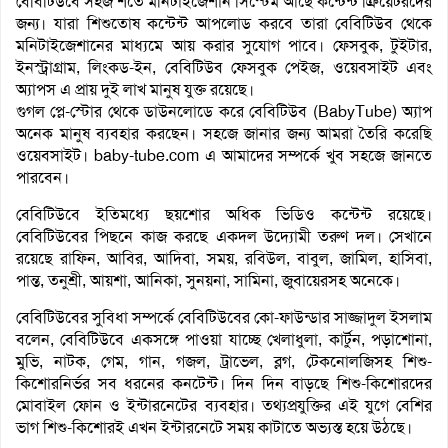
বেবিটিউবে সহজ শর্তে মনিটাইজেশান সিস্টেম আছে কন্টেন্ট ক্রিয়েটরদের
জন্য। যারা শিশুতোষ কন্টেন্ট আপলোড করবে তারা বেবিটিউব থেকে
মনিটাইজেশানের মাধ্যমে আয় করার সুযোগ পাবে। ফেসবুক, টুইটার,
ইনস্ট্রাগ্রাম, লিংকড-ইন, বেবিটিউব ফেসবুক পেইজ, ওয়েবসাইট এবং
অ্যাপস এ প্রায় দুই লাখ মানুষ যুক্ত রয়েছে।
গুগল প্লে-স্টোর থেকে ডাউনলোডে করে বেবিটিউব (BabyTube) অ্যাপ
অনেক মানুষ ব্যবহার করছেন। সহজে জানার জন্য আমরা তৈরি করেছি
ওয়েবসাইট। baby-tube.com এ আমাদের সম্পর্কে খুব সহজে জানতে
পারবেন।
বেবিটিউবে ইতিমধ্যে ছয়শোর অধিক ভিডিও কন্টেন্ট রয়েছে।
বেবিটিউবের পিছনে কাজ করছে একদল উদ্যোমী তরুণ দল। সেখানে
রয়েছে রাফিন, আবির, আদিবা, সময়, রবিউল, বাবুল, জামিল, হাসিবা,
পান্ত, তনুশ্রী, আয়শা, আনিকা, সুনয়না, সামিনা, জুবায়েরসহ অনেকে।
বেবিটিউবের সুবিধা সম্পর্কে বেবিটিউবের কো-ফাউন্ডার সাজ্জাদুল ইসলাম
বলেন, বেবিটিউবে একসঙ্গে পাওয়া যাচ্ছে খেলাধুলা, কার্টুন, পড়াশোনা,
মুভি, নাটক, গেম, গান, গজল, ট্রাভেল, ব্লগ, টেকনোলজিসহ শিশু-
কিশোরনির্ভর সব ধরনের কনটেন্ট। দিন দিন বাড়ছে শিশু-কিশোরদের
মোবাইল ফোন ও ইন্টারনেটের ব্যবহার। তথ্যপ্রযুক্তির এই যুগে বেশির
ভাগ শিশু-কিশোরই এখন ইন্টারনেটে সময় কাটাতে অভ্যস্ত হয়ে উঠছে।