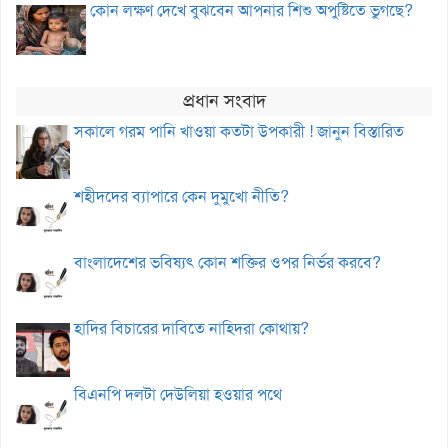
কোন লক্ষণ দেখে বুঝবেন আপনার শিশু অপুষ্টিতে ভুগছে?
প্রধান সংবাদ
সকালে গরম পানি খাওয়া কতটা উপকারী ! জানুন বিস্তারিত
শহীদদের ব্যাপারে কেন দুমুখো নীতি?
বাংলাদেশের ভবিষ্যৎ কোন শক্তির ওপর নির্ভর করবে?
হাদির বিচারের দাবিতে নাহিদরা কোথায়?
বিএনপি দলটা দেউলিয়া হওয়ার পথে