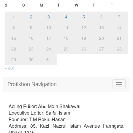
S
S
M
T
W
T
F
1
2
3
4
5
6
7
8
9
10
11
12
13
14
15
16
17
18
19
20
21
22
23
24
25
26
27
28
29
30
31
« Jul
Protikhon Navigation
Toggle
navigat
Acting Editor: Abu Moin Shakawat
Executive Editor: Saiful Islam
Founder: T M Rokib Hasan
Address: 85, Kazi Nazrul Islam Avenue Farmgate,
Dhaka-1215