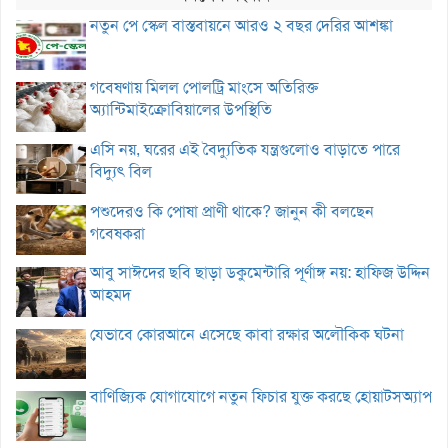
নতুন পে স্কেল বাস্তবায়নে আরও ২ বছর দেরির আশঙ্কা
গবেষণায় মিলল পোলট্রি মাংসে অতিরিক্ত
অ্যান্টিমাইক্রোবিয়ালের উপস্থিতি
এসি নয়, ঘরের এই বৈদ্যুতিক যন্ত্রগুলোও বাড়াতে পারে
বিদ্যুৎ বিল
পশুদেরও কি পোষা প্রাণী থাকে? জানুন কী বলছেন
গবেষকরা
আবু সাঈদের ছবি ছাড়া ডকুমেন্টারি পূর্ণাঙ্গ নয়: হাফিজ উদ্দিন
আহমদ
যেভাবে কোরআনে এসেছে কাবা রক্ষার অলৌকিক ঘটনা
বাণিজ্যিক যোগাযোগে নতুন ফিচার যুক্ত করছে হোয়াটসঅ্যাপ