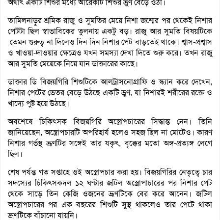
অর্থাৎ একটি শিশুর মধ্যে আরেকটি শিশুর ভ্রুণ বেড়ে ওঠা।
তামিলনাড়ুর শ্রমিক রাজু ও সুমতির মেয়ে নিশা জন্মের পর থেকেই নিশার
পেটটা ছিল স্বাভাবিকের তুলনায় একটু বড়। রাজু আর সুমতি বিষয়টিকে
তেমন গুরুত্ব না দিলেও দিন দিন নিশার পেট বাড়তেই থাকে। শ্বাস-প্রশ্বাস
ও খাওয়া-দাওয়ার ক্ষেত্রেও যখন সমস্যা দেখা দিতে শুরু করে। তখন রাজু
আর সুমতি মেয়েকে নিয়ে যান ডাক্তারের কাছে।
ডাক্তার ডি বিজয়গিরি শিশুটিকে আলট্রাসনোগ্রাফি ও স্ক্যান করে দেখেন,
নিশার পেটের ভেতর বেড়ে উঠছে একটি ভ্রুণ, যা নিশারই শরীরের রক্তে ও
খাদ্যে পুষ্ট হয়ে উঠছে।
অবশেষে চিকিৎসক বিজয়গিরি অস্ত্রোপচারের সিদ্ধান্ত নেন। তিনি
জানিয়েছেন, অস্ত্রোপচারটি অপরিহার্য হলেও সহজ ছিল না মোটেও। কারণ
নিশার গর্ভস্থ ভ্রূণটির সঙ্গেই তার যকৃৎ, বৃক্কের মতো অঙ্গ-প্রত্যঙ্গ লেগে
ছিল।
শেষ পর্যন্ত গত সপ্তাহে ওই অস্ত্রোপচার করা হয়। বিজয়গিরির নেতৃত্বে চার
সদস্যের চিকিৎসকদল ১২ ঘণ্টার জটিল অস্ত্রোপাচারের পর নিশার পেট
থেকে সাড়ে তিন কেজি ওজনের ভ্রূণটিকে বের করে আনেন। জটিল
অস্ত্রোপচারের পর এক বছরের শিশুটি সুস্থ থাকলেও তার পেটে থাকা
ভ্রূণটিকে বাঁচানো যায়নি।