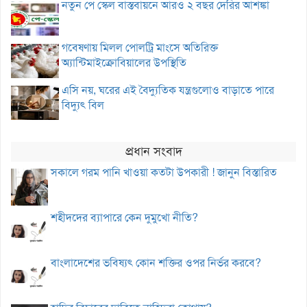
নতুন পে স্কেল বাস্তবায়নে আরও ২ বছর দেরির আশঙ্কা
গবেষণায় মিলল পোলট্রি মাংসে অতিরিক্ত
অ্যান্টিমাইক্রোবিয়ালের উপস্থিতি
এসি নয়, ঘরের এই বৈদ্যুতিক যন্ত্রগুলোও বাড়াতে পারে
বিদ্যুৎ বিল
প্রধান সংবাদ
সকালে গরম পানি খাওয়া কতটা উপকারী ! জানুন বিস্তারিত
শহীদদের ব্যাপারে কেন দুমুখো নীতি?
বাংলাদেশের ভবিষ্যৎ কোন শক্তির ওপর নির্ভর করবে?