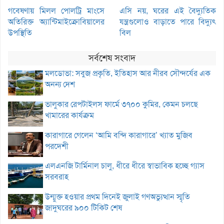
গবেষণায় মিলল পোলট্রি মাংসে
এসি নয়, ঘরের এই বৈদ্যুতিক
অতিরিক্ত অ্যান্টিমাইক্রোবিয়ালের
যন্ত্রগুলোও বাড়াতে পারে বিদ্যুৎ
উপস্থিতি
বিল
সর্বশেষ সংবাদ
মলডোভা: সবুজ প্রকৃতি, ইতিহাস আর নীরব সৌন্দর্যের এক
অনন্য দেশ
ভালুকার রেপটাইলস ফার্মে ৩৭০০ কুমির, কেমন চলছে
খামারের কার্যক্রম
কারাগারে গেলেন ‘আমি বন্দি কারাগারে’ খ্যাত মুজিব
পরদেশী
এলএনজি টার্মিনাল চালু, ধীরে ধীরে স্বাভাবিক হচ্ছে গ্যাস
সরবরাহ
উন্মুক্ত হওয়ার প্রথম দিনেই জুলাই গণঅভ্যুত্থান স্মৃতি
জাদুঘরের ৯০০ টিকিট শেষ