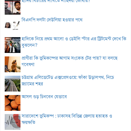
হাদির বিচারের দাবিতে নাহিদরা কোথায়?
বিএনপি দলটা দেউলিয়া হওয়ার পথে
হাদিকে নিয়ে প্রথম আলো ও ডেইলি স্টার এর ট্রিটমেন্ট দেখে কি
বুঝলেন?
প্রাণীরা কি ভূমিকম্পের আগাম সংকেত টের পায়? যা বলছে
গবেষণা
চট্টগ্রাম এলিভেটেড এক্সপ্রেসওয়ে: ফাঁকা উড়ালপথ, নিচে
জ্যামের শহর
আসল গুড় চিনবেন যেভাবে
সারাদেশে ভূমিকম্প : ঢাকাসহ বিভিন্ন জেলায় হতাহত ও
ক্ষয়ক্ষতি