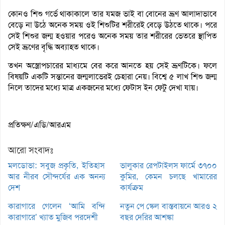
কোনও শিশু গর্ভে থাকাকালে তার যমজ ভাই বা বোনের ভ্রূণ আলাদাভাবে
বেড়ে না উঠে অনেক সময় ওই শিশুটির শরীরেই বেড়ে উঠতে থাকে। পরে
সেই শিশুর জন্ম হওয়ার পরেও অনেক সময় তার শরীরের ভেতরে স্থাপিত
সেই ভ্রূণের বৃদ্ধি অব্যাহত থাকে।
তখন অস্ত্রোপচারের মাধ্যমে বের করে আনতে হয় সেই ভ্রূণটিকে। ফলে
বিষয়টি একটি সন্তানের জন্মলাভেরই চেহারা নেয়। বিশ্বে ৫ লাখ শিশু জন্ম
নিলে তাদের মধ্যে মাত্র একজনের মধ্যে ফেটাস ইন ফেটু দেখা যায়।
প্রতিক্ষণ/এডি/আরএম
আরো সংবাদঃ
মলডোভা: সবুজ প্রকৃতি, ইতিহাস
ভালুকার রেপটাইলস ফার্মে ৩৭০০
আর নীরব সৌন্দর্যের এক অনন্য
কুমির, কেমন চলছে খামারের
দেশ
কার্যক্রম
কারাগারে গেলেন ‘আমি বন্দি
নতুন পে স্কেল বাস্তবায়নে আরও ২
কারাগারে’ খ্যাত মুজিব পরদেশী
বছর দেরির আশঙ্কা