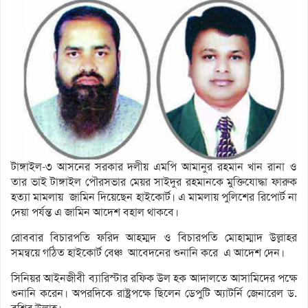
টাঙ্গাইল-৩ আসনের সরকার দলীয় এমপি আমানুর রহমান খান রানা ও
তার ভাই টাঙ্গাইল পৌরসভার মেয়র সাইদুর রহমানকে মুক্তিযোদ্ধা ফারুক
হত্যা মামলায় জামিন দিয়েছেন হাইকোর্ট। এ মামলায় পুলিশের রিপোর্ট না
দেয়া পর্যন্ত এ জামিন আদেশ বহাল থাকবে।
রোববার বিচারপতি ফরিদ আহম্মদ ও বিচারপতি মোহাম্মাদ উল্লাহর
সমন্বয়ে গঠিত হাইকোর্ট বেঞ্চ আবেদনের শুনানি করে এ আদেশ দেন।
সিনিয়র আইনজীবী ব্যারিস্টার রফিক উল হক আদালতে আসামিদের পক্ষে
শুনানি করেন। অপরদিকে রাষ্ট্রপক্ষে ছিলেন ডেপুটি অ্যাটর্নি জেনারেল ড.