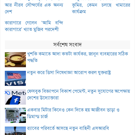
আর নীরব সৌন্দর্যের এক অনন্য
কুমির, কেমন চলছে খামারের
দেশ
কার্যক্রম
কারাগারে গেলেন ‘আমি বন্দি
কারাগারে’ খ্যাত মুজিব পরদেশী
সর্বশেষ সংবাদ
খুশকি কমাতে আদা কতটা কার্যকর, জানুন ব্যবহারের সঠিক
পদ্ধতি
নতুন করে ভিসা নিষেধাজ্ঞা আরোপ করল যুক্তরাষ্ট্র
ফেসবুক বিজ্ঞাপনে বিকাশ পেমেন্ট, নতুন সুযোগের অপেক্ষায়
দেশের উদ্যোক্তারা
একবার মিটার কিনেও কেন দিতে হয় আজীবন ভাড়া ও
ডিমান্ড চার্জ
র‌্যাবের পরিবর্তে আসছে নতুন বাহিনী এসআরবি