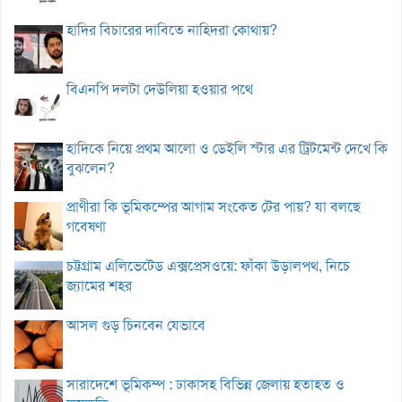
হাদির বিচারের দাবিতে নাহিদরা কোথায়?
বিএনপি দলটা দেউলিয়া হওয়ার পথে
হাদিকে নিয়ে প্রথম আলো ও ডেইলি স্টার এর ট্রিটমেন্ট দেখে কি
বুঝলেন?
প্রাণীরা কি ভূমিকম্পের আগাম সংকেত টের পায়? যা বলছে
গবেষণা
চট্টগ্রাম এলিভেটেড এক্সপ্রেসওয়ে: ফাঁকা উড়ালপথ, নিচে
জ্যামের শহর
আসল গুড় চিনবেন যেভাবে
সারাদেশে ভূমিকম্প : ঢাকাসহ বিভিন্ন জেলায় হতাহত ও