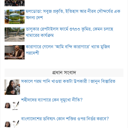
মলডোভা: সবুজ প্রকৃতি, ইতিহাস আর নীরব সৌন্দর্যের এক
অনন্য দেশ
ভালুকার রেপটাইলস ফার্মে ৩৭০০ কুমির, কেমন চলছে
খামারের কার্যক্রম
কারাগারে গেলেন ‘আমি বন্দি কারাগারে’ খ্যাত মুজিব
পরদেশী
প্রধান সংবাদ
সকালে গরম পানি খাওয়া কতটা উপকারী ! জানুন বিস্তারিত
শহীদদের ব্যাপারে কেন দুমুখো নীতি?
বাংলাদেশের ভবিষ্যৎ কোন শক্তির ওপর নির্ভর করবে?