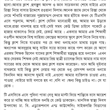
হলো।আবার ক্লাশ ,হুলস্থুল আনন্দ ও জ্ঞান সচেতনতা শেষে বাইরে এসে
রিক্সা নিয়ে বাসার উদ্দেশে রওয়ানা দিলাম।অনেক জ্যাম দেখে রিক্সা থেকে
নেমে শাঁখারি বাজারের পুজামন্ডপ দেখতে আর হাঁটতে কখন যে টিএসসি
এসে পড়লাম, আশ্চর্য। ক্লাশ যেদিন মনোগ্রাহী হয়, আমার মন উড়তে
থাকে,রাজা বাদশাহ হয়ে যাই।সেই সময কেউ ভিক্ষা চাইলে পকেটে ৫
হাজার থাকলেও দিয়ে দেই, রেকর্ড আছে । একবার আমার এক শিক্ষার্থী
নওশীন আমাকে বিশ্ব সাহিত্য কেন্দ্রের আলোর স্কুলে ক্লাশ নিতে নিয়ে যায়।
কিন্তু ক্লাশ নিতে যাওয়ার পর যে কথা শুনায়,শুনে মাথায় চড়ক গাছ।
অধ্যাপক আবদুল্লাহ আবু সাইদ স্যার তাদের কাছে গল্প করেন যে আগে
এরকম শিক্ষক ছিলেন যাদের ক্লাশ শিক্ষার্থীরা মন্ত্রমুগ্ধ হয়ে শুনতেন ।এখন
আর সেরকম শিক্ষক নেই।আমার প্রিয় ছাত্রী চ্যালেঞ্জ দিযে আমার নাম বলে
স্যারের কাছ থেকে আমার জন্য ক্লাশ বরাদ্দ করেছেন। শুনে আমি দুইবার
বাথরুমে যাই কিন্তু ক্লাশ নেয়ার পর থেকে শুধু রেসপন্স শুনতে শুনতে
তিনদিন আর আনন্দে ঘুমাই নাই ,এগুলো আমার ব্যক্তিগত চাওয়া এবং
পাওয়া্ ।বাইরে তাই বলতে হয না ,বলি না ।অন্য কিছু চাইও না। সে যা
হোক ।
টি এসসিতে এসে পুদিনা পাতা লেবু আর মাল্টা দিয়ে শান্তিতে বসে আয়েশ
করে চা খাচ্ছি আর মাইকে শুনছি যে কেউ ডাকছেন। মানসিক স্বাস্থ্য দিবস
উপলক্ষ্যে ঢা. বি. এডুকেশনাল এন্ড কাউন্সেলিং সাইকলজি বিভাগের