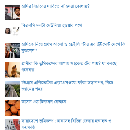
হাদির বিচারের দাবিতে নাহিদরা কোথায়?
বিএনপি দলটা দেউলিয়া হওয়ার পথে
হাদিকে নিয়ে প্রথম আলো ও ডেইলি স্টার এর ট্রিটমেন্ট দেখে কি
বুঝলেন?
প্রাণীরা কি ভূমিকম্পের আগাম সংকেত টের পায়? যা বলছে
গবেষণা
চট্টগ্রাম এলিভেটেড এক্সপ্রেসওয়ে: ফাঁকা উড়ালপথ, নিচে
জ্যামের শহর
আসল গুড় চিনবেন যেভাবে
সারাদেশে ভূমিকম্প : ঢাকাসহ বিভিন্ন জেলায় হতাহত ও
ক্ষয়ক্ষতি