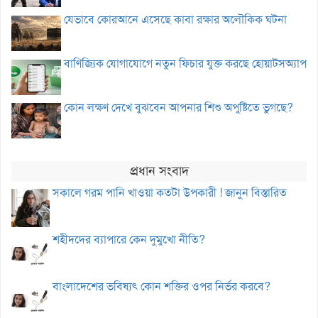
যেভাবে কোরআনে এসেছে কাবা রক্ষার অলৌকিক ঘটনা
বাণিজ্যিক যোগাযোগে নতুন ফিচার যুক্ত করছে হোয়াটসঅ্যাপ
কোন লক্ষণ দেখে বুঝবেন আপনার শিশু অপুষ্টিতে ভুগছে?
প্রধান সংবাদ
সকালে গরম পানি খাওয়া কতটা উপকারী ! জানুন বিস্তারিত
শহীদদের ব্যাপারে কেন দুমুখো নীতি?
বাংলাদেশের ভবিষ্যৎ কোন শক্তির ওপর নির্ভর করবে?