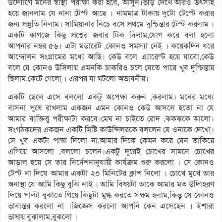
উদ্যোগে মনের স্বাস্থ্য পরীক্ষা করা হবে, আসুন।ভীড় দেখে আরও উৎসাহ
হয়ে জানলাম যে নানা টেস্ট আছে । নামমাত্র টাকায় দুটো টেস্টে করার
জন্য প্রস্তুতি নিলাম। সামিয়ানার নিচে বসে প্রথমে দুশ্চিন্তার টেস্ট করলাম ।
একটি কাগজে কিছু প্রশ্নের জবার টিক দিলাম,যোগ করে বলা হলো
আপনার নম্বর ৫৬। এটা মডারেট ,কোনও সমস্যা নেই্ । কয়েকদিন ধরে
আন্দোলন সংগ্রামের মধ্যে আছি। কেউ বলে এ্যারেস্ট হয়ে যাবো,কেউ
বলে যে কোনও উসিলায় এমনকি চাকরিও চলে যেতে পারে খুব দুশ্চিন্তায়
ছিলাম,কেটে গেলো্ । এরপর যা ঘটলো অভাবনীয়।
একটি ছেলে এসে বললো একটু অপেক্ষা করুন ,করলাম। মনের মধ্যে
বাসনা পুষে রাখলাম একজন এমন কোনও কেউ আসলে হতো না যে
আমার ব্যক্তিত্ত্ব পরীক্ষাটা করবে।মেঘ না চাইতে রোদ ,ঝকঝকে আলো।
সংগঠকদের একজন একটি মিষ্টি কাউন্সিলরকে বললেন যে ওনাকে দেখো্।
সে খুব একটা পাত্তা দিলো না,আমার দিকে কেমন করে যেন তাকিয়ে
এগিয়ে আসলো ,বললো চলেন।একটু দূরেই চোখের সামনে চোখের
আড়াল হয়ে সে তার নির্দেশনানুযায়ী কার্যক্রম শুরু করলো্ । সে কোনও
টেস্ট না দিযে আমার একটা ২০ মিনিটের ক্লাশ নিলো । চোখে মুখে তার
অনাস্থা যে আমি কিছু বুঝি নাই । আমি বিষয়টা তাকে আমার মত উদিাহরণ
দিয়ে পাল্টা বুঝাতে গিয়ে কিছুটা মুগ্ধ করতে সক্ষম হলাম,কিন্তু সে কোনও
ভাবান্তর করলো না্ ।জিজ্ঞেস করলো আপনি কেন এসেছেন । ইশারা
ভাষায় বুঝালাম,বুঝলো ।