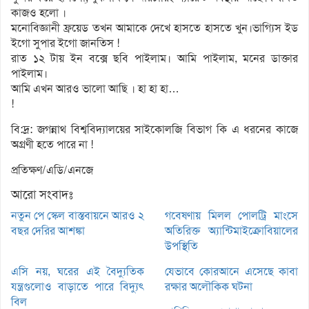
কাজও হলো ।
মনোবিজ্ঞানী ফ্রয়েড তখন আমাকে দেখে হাসতে হাসতে খুন।ভাগ্যিস ইড
ইগো সুপার ইগো জানতিস !
রাত ১২ টায় ইন বক্সে ছবি পাইলাম। আমি পাইলাম, মনের ডাক্তার
পাইলাম।
আমি এখন আরও ভালো আছি । হা হা হা…
!
বি:দ্র: জগন্নাথ বিশ্ববিদ্যালয়ের সাইকোলজি বিভাগ কি এ ধরনের কাজে
অগ্রণী হতে পারে না !
প্রতিক্ষণ/এডি/এনজে
আরো সংবাদঃ
নতুন পে স্কেল বাস্তবায়নে আরও ২
গবেষণায় মিলল পোলট্রি মাংসে
বছর দেরির আশঙ্কা
অতিরিক্ত অ্যান্টিমাইক্রোবিয়ালের
উপস্থিতি
এসি নয়, ঘরের এই বৈদ্যুতিক
যেভাবে কোরআনে এসেছে কাবা
যন্ত্রগুলোও বাড়াতে পারে বিদ্যুৎ
রক্ষার অলৌকিক ঘটনা
বিল