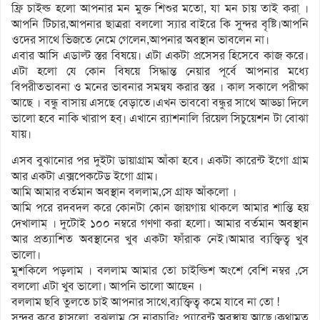
ফ্রি চাইল্ড হলো আপনার মন মুক্ত শিশুর মতো, যা মন চায় তাই করা্ ।
আপনি টিচার,আপনার ছাত্ররা বললো স্যার বাইরে কি সুন্দর বৃষ্টি।আপনি
ওদের সাথে ভিজতে নেমে গেলেন,আপনার অবস্থান ভাবলেন না।
এবার আসি এডাল্ট স্তর বিষয়ে। এটা একটা প্রসেসর হিসেবে কাজ করে।
এটা হলো যে কোন বিষয়ে সিদ্ধান্ত নেয়ার পূর্বে আপনার মধ্যে
বিপরীতভাবনা ও মনের ভাবনার সমন্বয করার স্তর । কাল সকালে পরীক্ষা
আছে । বন্ধু বাসায় এসছে বেড়াতে।এখন ভাববো বন্ধুর সাথে আড্ডা দিলে
ভালো হবে নাকি খারাপ হব্। এখানে র‌্যাশনালি রিয়েল সিচুয়েশন টা বোঝা
যায়।
এসব বুঝানোর পর দুইটা ডায়াগ্রাম আঁকা হবে। একটা কারেন্ট ইগো গ্রাম
আর একটা এক্সপেকটেড ইগো গ্রাম।
আমি আমার বর্তমান অবস্থান বললাম,সে গ্রাফ আঁকলো ।
আমি পরে রদবদল করে কোনটা কোন জায়গায় থাকলে আমার শান্তি হয়
দেখালাম্ । দুটোই ১০০ নম্বরে গণণা করা হলো। আমার বর্তমান অবস্থান
আর প্রত্যাশিত অবস্থানের খুব একটা ফাঁরাক নেই।আমার ব্যক্ত্বিত্ব খুব
ভালো।
মুশকিলে পড়লাম । বললাম আমার তো চাইল্ডিশ অংশে বেশি নম্বর ,সে
বললো এটা খুব ভালো। আপনি ভালো আছেন ।
বললাম ছবি তুলতে চাই আপনার সাথে,ব্যক্ত্বিত্ব কমে যাবে না তো !
সুন্দর করে হাসলো্, বুঝলাম সে নারচারিং প্যারেন্ট অবস্থায় আছে।কথামত