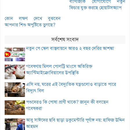
বাণিজ্যিক যোগাযোগে নতুন
ফিচার যুক্ত করছে হোয়াটসঅ্যাপ
কোন লক্ষণ দেখে বুঝবেন
আপনার শিশু অপুষ্টিতে ভুগছে?
সর্বশেষ সংবাদ
নতুন পে স্কেল বাস্তবায়নে আরও ২ বছর দেরির আশঙ্কা
গবেষণায় মিলল পোলট্রি মাংসে অতিরিক্ত
অ্যান্টিমাইক্রোবিয়ালের উপস্থিতি
এসি নয়, ঘরের এই বৈদ্যুতিক যন্ত্রগুলোও বাড়াতে পারে
বিদ্যুৎ বিল
পশুদেরও কি পোষা প্রাণী থাকে? জানুন কী বলছেন
গবেষকরা
আবু সাঈদের ছবি ছাড়া ডকুমেন্টারি পূর্ণাঙ্গ নয়: হাফিজ উদ্দিন
আহমদ