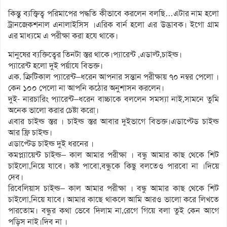
কিন্তু ব্যক্ত্বিত্ব পরিমাপের পদ্ধতি কীভাবে করলেন বলছি…এটার নাম হলো
ট্রানজেকশনাল এনালাইসিস ।এরিক বার্ন হলো এর উদ্ভাবক। ইগো গ্রাম
এর মাধ্যমে এ পরীক্ষা করা হযে থাকে।
মানুষের ব্যক্তিত্বের তিনটা স্তর থাকে।প্যারেন্ট ,এডাল্ট,চাইল্ড।
প্যারেন্ট হলো দুই পর্য়াযে বিভক্ত।
এক. ক্রিটিকাল প্যারেন্ট–ধরেন আপনার সন্তান পরীক্ষায় ৭০ নম্বর পেলো ।
কেন ১০০ পেলো না আপনি কঠোর অনুশাসন করলেন্।
দুই- নারচারিং প্যারেন্ট–ধরেন বাচ্চাকে বললেন সমস্যা নাই,সামনে তুমি
অনেক ভালো করার চেষ্টা করো্।
এবার চাইল্ড স্তর । চাইল্ড স্তর আবার দুইভাগে বিভক্ত।এডাপ্টেড চাইল্ড
আর ফ্রি চাইল্ড।
এডাপ্টেড চাইল্ড দুই ধরনের ।
কমপ্ল্যায়েন্ট চাইল্ড– কাল আমার পরীক্ষা । বন্ধু আমার কাছ থেকে শিট
চাইলো,নিয়ে যাবে। কষ্ট পাবো,বন্ধুকে কিছু বলতেও পারবো না ।দিয়ে
দেব।
রিবেলিয়াস চাইল্ড– কাল আমার পরীক্ষা । বন্ধু আমার কাছ থেকে শিট
চাইলো,নিয়ে যাবে। আমার কাছে থাকলে আমি আরও ভালো করে লিখতে
পারতোম। বন্ধুর কথা ভেবে দিলাম না,রেগে গিয়ে বলা তুই কেন আগে
পড়িস নাই।দিব না ।