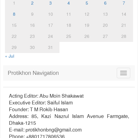
1
2
3
4
5
6
7
8
9
10
11
12
13
14
15
16
17
18
19
20
21
22
23
24
25
26
27
28
29
30
31
« Jul
Protikhon Navigation
Toggle
navigat
Acting Editor: Abu Moin Shakawat
Executive Editor: Saiful Islam
Founder: T M Rokib Hasan
Address: 85, Kazi Nazrul Islam Avenue Farmgate,
Dhaka-1215
E-mail:
protikhonbng@gmail.com
Phone: +8801717806536