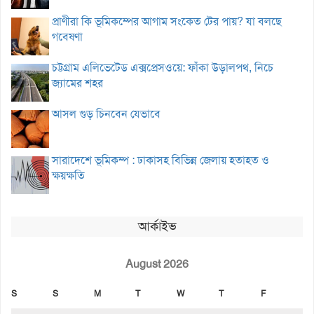
প্রাণীরা কি ভূমিকম্পের আগাম সংকেত টের পায়? যা বলছে
গবেষণা
চট্টগ্রাম এলিভেটেড এক্সপ্রেসওয়ে: ফাঁকা উড়ালপথ, নিচে
জ্যামের শহর
আসল গুড় চিনবেন যেভাবে
সারাদেশে ভূমিকম্প : ঢাকাসহ বিভিন্ন জেলায় হতাহত ও
ক্ষয়ক্ষতি
আর্কাইভ
August 2026
S
S
M
T
W
T
F