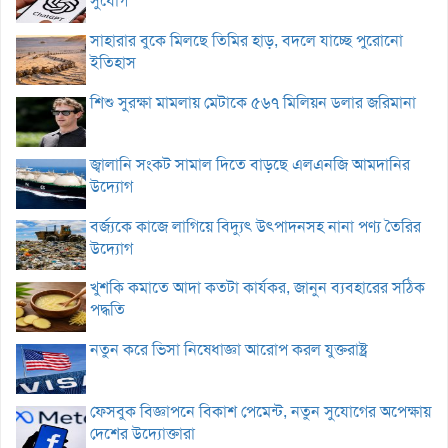
সুযোগ
সাহারার বুকে মিলছে তিমির হাড়, বদলে যাচ্ছে পুরোনো
ইতিহাস
শিশু সুরক্ষা মামলায় মেটাকে ৫৬৭ মিলিয়ন ডলার জরিমানা
জ্বালানি সংকট সামাল দিতে বাড়ছে এলএনজি আমদানির
উদ্যোগ
বর্জ্যকে কাজে লাগিয়ে বিদ্যুৎ উৎপাদনসহ নানা পণ্য তৈরির
উদ্যোগ
খুশকি কমাতে আদা কতটা কার্যকর, জানুন ব্যবহারের সঠিক
পদ্ধতি
নতুন করে ভিসা নিষেধাজ্ঞা আরোপ করল যুক্তরাষ্ট্র
ফেসবুক বিজ্ঞাপনে বিকাশ পেমেন্ট, নতুন সুযোগের অপেক্ষায়
দেশের উদ্যোক্তারা