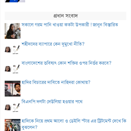
প্রধান সংবাদ
সকালে গরম পানি খাওয়া কতটা উপকারী ! জানুন বিস্তারিত
শহীদদের ব্যাপারে কেন দুমুখো নীতি?
বাংলাদেশের ভবিষ্যৎ কোন শক্তির ওপর নির্ভর করবে?
হাদির বিচারের দাবিতে নাহিদরা কোথায়?
বিএনপি দলটা দেউলিয়া হওয়ার পথে
হাদিকে নিয়ে প্রথম আলো ও ডেইলি স্টার এর ট্রিটমেন্ট দেখে কি
বুঝলেন?