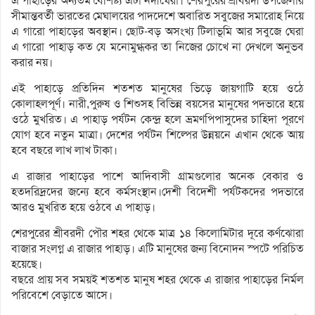
এ পাহাড়ের অন্যতম বৈশিষ্ট্য এটা নদীঘেরা। শেরপুরের শ্রীবরদী উপজেলার
সীমান্তবর্তী ভারতের মেঘালয়ের পাদদেশে অবারিত সবুজের সমারোহ নিয়ে
এ গারো পাহাড়ের অবস্থান। ছোট-বড় অসংখ্য টিলাভূমি আর সবুজে ঘেরা
এ গারো পাহাড় কত যে মনোমুগ্ধকর তা নিজের চোখে না দেখলে অনুভব
করার নয়।
এই পাহাড়ে প্রতিদিন শতশত মানুষের ভিড়ে জায়গাটি হয়ে ওঠে
কোলাহলপূর্ণ। নারী,পুরুষ ও শিশুসহ বিভিন্ন বয়সের মানুষের পদভারে হয়ে
ওঠে মুখরিত। এ পাহাড় পর্যটন কেন্দ্র হলে ভ্রমণপিপাসুদের চাহিদা পূরণে
যোগ হবে নতুন মাত্রা। দেশের পর্যটন শিল্পের উন্নয়নে এখান থেকে আয়
হবে বছরে লাখ লাখ টাকা।
এ রাজার পাহাড়ের পাশে আদিবাসী গ্রামগুলোর অনেক বেকার ও
হতদরিদ্রদের জন্যে হবে কর্মসংস্থান।দেশী বিদেশী পর্যটকদের পদভারে
আরও মুখরিত হয়ে ওঠবে এ পাহাড়।
শেরপুরের শ্রীবরদী পৌর শহর থেকে মাত্র ১৪ কিলোমিটার দূরে কর্ণঝোরা
বাজার সংলগ্ন এ রাজার পাহাড়। এটি মানুষের জন্য বিনোদন স্পটে পরিচিত
হয়েছে।
বছরে প্রায় সব সময়ই শতশত মানুষ শহর থেকে এ রাজার পাহাড়ের নির্মল
পরিবেশে বেড়াতে আসে।