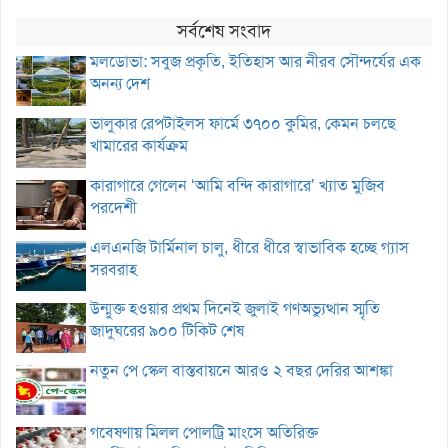
সর্বশেষ সংবাদ
মলডোভা: সবুজ প্রকৃতি, ইতিহাস আর নীরব সৌন্দর্যের এক
অনন্য দেশ
ভালুকার রেপটাইলস ফার্মে ৩৭০০ কুমির, কেমন চলছে
খামারের কার্যক্রম
কারাগারে গেলেন ‘আমি বন্দি কারাগারে’ খ্যাত মুজিব
পরদেশী
এলএনজি টার্মিনাল চালু, ধীরে ধীরে স্বাভাবিক হচ্ছে গ্যাস
সরবরাহ
উন্মুক্ত হওয়ার প্রথম দিনেই জুলাই গণঅভ্যুত্থান স্মৃতি
জাদুঘরের ৯০০ টিকিট শেষ
নতুন পে স্কেল বাস্তবায়নে আরও ২ বছর দেরির আশঙ্কা
গবেষণায় মিলল পোলট্রি মাংসে অতিরিক্ত