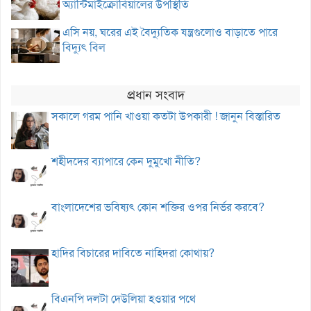
অ্যান্টিমাইক্রোবিয়ালের উপস্থিতি
এসি নয়, ঘরের এই বৈদ্যুতিক যন্ত্রগুলোও বাড়াতে পারে
বিদ্যুৎ বিল
প্রধান সংবাদ
সকালে গরম পানি খাওয়া কতটা উপকারী ! জানুন বিস্তারিত
শহীদদের ব্যাপারে কেন দুমুখো নীতি?
বাংলাদেশের ভবিষ্যৎ কোন শক্তির ওপর নির্ভর করবে?
হাদির বিচারের দাবিতে নাহিদরা কোথায়?
বিএনপি দলটা দেউলিয়া হওয়ার পথে