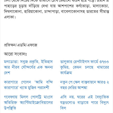
টিলা থেকে নিচের দিকে তাকালে চোখ ফেরানো কঠিন হয়ে পড়ে। এমনি এ
পাহাড়ের চূড়ায় দাঁড়িয়ে দেখা যায় আশপাশের কর্ণঝোড়া, মালাকোচা,
দিঘলাকোনা, হারিয়াকোনা, চান্দাপাড়া, বাবেলাকোনাসহ ভারতের সীমান্ত
এলাকা।
প্রতিক্ষন/এডমি/এফজে
আরো সংবাদঃ
মলডোভা: সবুজ প্রকৃতি, ইতিহাস
ভালুকার রেপটাইলস ফার্মে ৩৭০০
আর নীরব সৌন্দর্যের এক অনন্য
কুমির, কেমন চলছে খামারের
দেশ
কার্যক্রম
কারাগারে গেলেন ‘আমি বন্দি
নতুন পে স্কেল বাস্তবায়নে আরও ২
কারাগারে’ খ্যাত মুজিব পরদেশী
বছর দেরির আশঙ্কা
গবেষণায় মিলল পোলট্রি মাংসে
এসি নয়, ঘরের এই বৈদ্যুতিক
অতিরিক্ত অ্যান্টিমাইক্রোবিয়ালের
যন্ত্রগুলোও বাড়াতে পারে বিদ্যুৎ
উপস্থিতি
বিল