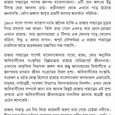
রাজার পাহাড়ের পাশের জনপদ বাবেলাকোনা। এটি যেন অসংখ্য উঁচু
টিলায় ঘেরা অনবদ্য গ্রাম। প্রাচীনকাল থেকে এখানে গড়ে উঠেছে
জনবসতি। ঝোঁপ-জঙ্গলে আবৃত গ্রামটি কালের আবর্তনে পরিচিত।
১৯৮০ সালে পাগলা দারোগা নামে জনৈক ব্যক্তি এ রাজার পাহাড়ের চূড়ায়
গিয়ে বসবাস শুরু করেন। তিনি মারা গেলে এখনও তার ছেলে-মেয়েরা
এখানে রয়েছে। তার ছেলেমেয়েরা এ টিলার এক কোনায় গড়ে তোলেন
কাঁঠাল, লিচু ও কলার বাগান। অপূর্ব সৌন্দর্যময় এ রাজার পাহাড়ের
চারদিকে আছে হরেকরকম প্রজাতির গাছ-গাছালি।
রাজার পাহাড়ের পাশেই বাবেলাকোনায় গারো, হাজং, কোচ অধ্যুষিত
আদিবাসীদের সংস্কৃতির ভিন্নমাত্রায় রয়েছে বৈচিত্র্যপূর্ণ জীবনধারা।
এখানের প্রাকৃতিক বিরূপতা জঙ্গল আর জন্তু জানোয়ারের মিতালীতে এ
জনপদের চলমান জীবন সংগ্রামের বিরল দৃশ্য। আদিবাসীদের সংস্কৃতি,
সংরক্ষণ ও চর্চার কেন্দ্র হিসেবে রয়েছে বাবেলাকেনা কালচারাল একাডেমি,
যাদুঘর, লাইব্রেরী, গবেষণা বিভাগও মিলনায়তনের নিদর্শন। এখান থেকে
আদিবাসীদের সম্পর্কে জানা যায় অনেক কিছুই।রাজার পাহাড়ের এই দৃশ্য
দেখতে এসে আদিবাসীদের জীবনযাত্রার নানাদিক জানতে আগ্রহী হয়ে
ওঠেন অনেকেই।
রাজার পাহাড় এর নিচ দিয়ে কয়েকটি ঝরণা বয়ে গেছে ঢেউফা নদীতে।