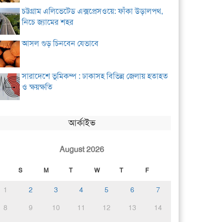
চট্টগ্রাম এলিভেটেড এক্সপ্রেসওয়ে: ফাঁকা উড়ালপথ,
নিচে জ্যামের শহর
আসল গুড় চিনবেন যেভাবে
সারাদেশে ভূমিকম্প : ঢাকাসহ বিভিন্ন জেলায় হতাহত
ও ক্ষয়ক্ষতি
আর্কাইভ
August 2026
S
M
T
W
T
F
1
2
3
4
5
6
7
8
9
10
11
12
13
14