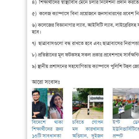
৪) শিক্ষার্থীদের স্বাস্থ্যবিধি মেনে চলার নির্দেশনা প্রদান কর
৫) কলেজ ক্যাম্পাসে বিনা প্রয়োজনে জনসাধারণের প্রবেশ নি
৬) কলেজের বিজ্ঞানাগার ল্যাব, আইসিটি ল্যাব, লাইব্রেরিসহ সার
হবে।
৭) ছাত্রাবাসগুলো বন্ধ রাখতে হবে এবং ছাত্রাবাসের নিরাপত্
৮) প্রতিষ্ঠানের মূল ফটকসহ সকল প্রকার প্রবেশপথে সার্বক্ষ
৯) স্থানীয় প্রশাসনের সহযোগিতায় ক্যাম্পাসে পুলিশি টহল 
আরো সংবাদঃ
বিদেশে থাকা
চবিতে গোপন
ইস্ট ডেল্
শিক্ষার্থীদের জন্য
মদ কারখানায়
ইউনিভার্সিটিত
১০টি সাবধানতা
অভিযান, দুইজন
প্রম্পট