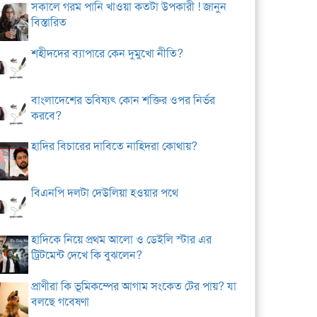
সকালে গরম পানি খাওয়া কতটা উপকারী ! জানুন
বিস্তারিত
শহীদদের ব্যাপারে কেন দুমুখো নীতি?
বাংলাদেশের ভবিষ্যৎ কোন শক্তির ওপর নির্ভর
করবে?
হাদির বিচারের দাবিতে নাহিদরা কোথায়?
বিএনপি দলটা দেউলিয়া হওয়ার পথে
হাদিকে নিয়ে প্রথম আলো ও ডেইলি স্টার এর
ট্রিটমেন্ট দেখে কি বুঝলেন?
প্রাণীরা কি ভূমিকম্পের আগাম সংকেত টের পায়? যা
বলছে গবেষণা