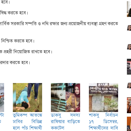
তে হবে।
ষিদ্ধ করতে হবে।
্বিক সরকারি সম্পত্তি ও নথি রক্ষার জন্য প্রয়োজনীয় ব্যবস্থা গ্রহণ করতে
তা নিশ্চিত করতে হবে।
ণিক প্রহরী নিয়োজিত রাখতে হবে।
জোরদার করতে হবে।
টা
ভূমিকম্প আতঙ্কে
ডাকসু সদস্য
শাকসু নির্বাচন
ে
ঢাবির বিভিন্ন
রাফিয়ার বাড়িতে
১৭ ডিসেম্বর,
হলে পাঁচ শিক্ষার্থী
ককটেল
শিক্ষার্থীদের দাবি