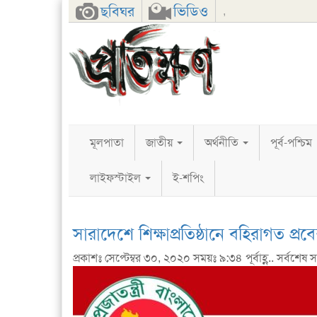
Facebook
Twitter
Google+
ছবিঘর
ভিডিও
,
মূলপাতা
জাতীয়
অর্থনীতি
পূর্ব-পশ্চিম
লাইফস্টাইল
ই-শপিং
সারাদেশে শিক্ষাপ্রতিষ্ঠানে বহিরাগত প্র
প্রকাশঃ সেপ্টেম্বর ৩০, ২০২০ সময়ঃ ৯:৩৪ পূর্বাহ্ণ.. সর্বশেষ সম