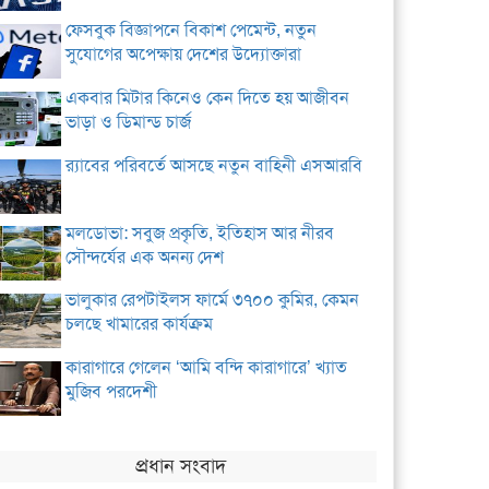
ফেসবুক বিজ্ঞাপনে বিকাশ পেমেন্ট, নতুন
সুযোগের অপেক্ষায় দেশের উদ্যোক্তারা
একবার মিটার কিনেও কেন দিতে হয় আজীবন
ভাড়া ও ডিমান্ড চার্জ
র‌্যাবের পরিবর্তে আসছে নতুন বাহিনী এসআরবি
মলডোভা: সবুজ প্রকৃতি, ইতিহাস আর নীরব
সৌন্দর্যের এক অনন্য দেশ
ভালুকার রেপটাইলস ফার্মে ৩৭০০ কুমির, কেমন
চলছে খামারের কার্যক্রম
কারাগারে গেলেন ‘আমি বন্দি কারাগারে’ খ্যাত
মুজিব পরদেশী
প্রধান সংবাদ