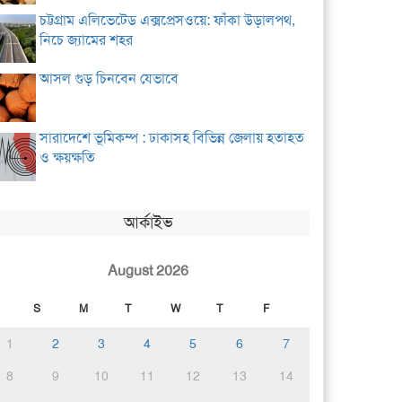
চট্টগ্রাম এলিভেটেড এক্সপ্রেসওয়ে: ফাঁকা উড়ালপথ,
নিচে জ্যামের শহর
আসল গুড় চিনবেন যেভাবে
সারাদেশে ভূমিকম্প : ঢাকাসহ বিভিন্ন জেলায় হতাহত
ও ক্ষয়ক্ষতি
আর্কাইভ
August 2026
S
M
T
W
T
F
1
2
3
4
5
6
7
8
9
10
11
12
13
14