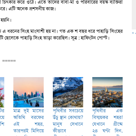
 চিৎকার করে ওঠে। এতে তাদের বাবা-মা ও পরিবারের বয়স্ক ব্যক্তিরা
র করে। এটি অনেক প্রশসনীয় কাজ।
 হয়নি।
ারণত এ ধরনের সিংহ মাংসাশী হয় না। গত এক শ বছর ধরে পাহাড়ি সিংহের
« 
 ছেলেকে পাহাড়ি সিংহ তাড়া করেছিল। সূত্র : হাফিংটন পোস্ট।
=====
ির
মাত্র দুই মাসের
পৃথিবীর সবচেয়ে
পৃথিবীর এক
য়ে
অতিথি বরফের
উঁচু স্থান কোথায়?
বিস্ময়কর শহর!
শি
এই শহর,
মানুষ সেখানে
যেখানে গ্রীষ্মে
তারপরই মিলিয়ে
কীভাবে
২৪ ঘণ্টা দিন,