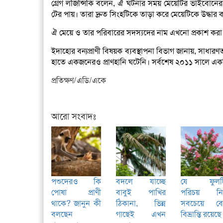
গ্রেগ লজিন্সিকি বলেন, ঐ ঘটনার সময় মেয়েটির ভাইবোনেরা
টের পায়। তারা দ্রুত সিংহটিকে তাড়া করে মেয়েটিকে উদ্ধা
ঐ মেয়ে ও তার পরিবারের সদস্যদের নাম এখনো প্রকাশ করা
ইদাহোর বন্যপ্রাণী বিষয়ক ব্যবস্থাপনা বিভাগ জানায়, সাধ
হাতে একজনেরও প্রাণহানি ঘটেনি। সর্বশেষ ২০১১ সালে একটি
প্রতিক্ষণ/এডি/একে
আরো সংবাদঃ
পশুদেরও কি
বদলে যাচ্ছে
যে ফুলট
পোষা প্রাণী
বাবুই পাখির
পরিচয় নি
থাকে? জানুন কী
ঠিকানা, ভিন্ন
সবচেয়ে বে
বলছেন
গাছেই এখন
বিভ্রান্তি রয়েছে