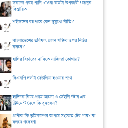
সকালে গরম পানি খাওয়া কতটা উপকারী ! জানুন
বিস্তারিত
শহীদদের ব্যাপারে কেন দুমুখো নীতি?
বাংলাদেশের ভবিষ্যৎ কোন শক্তির ওপর নির্ভর
করবে?
হাদির বিচারের দাবিতে নাহিদরা কোথায়?
বিএনপি দলটা দেউলিয়া হওয়ার পথে
হাদিকে নিয়ে প্রথম আলো ও ডেইলি স্টার এর
ট্রিটমেন্ট দেখে কি বুঝলেন?
প্রাণীরা কি ভূমিকম্পের আগাম সংকেত টের পায়? যা
বলছে গবেষণা