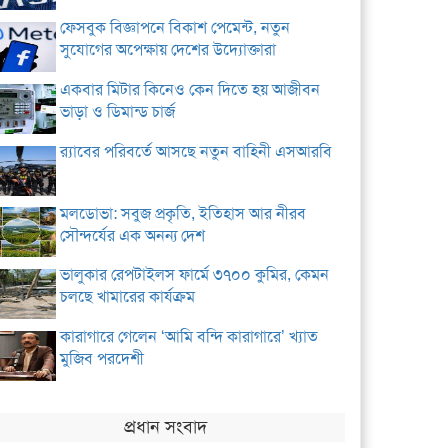
ফেসবুক বিজ্ঞাপনে বিকাশ পেমেন্ট, নতুন
সুযোগের অপেক্ষায় দেশের উদ্যোক্তারা
একবার মিটার কিনেও কেন দিতে হয় আজীবন
ভাড়া ও ডিমান্ড চার্জ
র‌্যাবের পরিবর্তে আসছে নতুন বাহিনী এসআরবি
মলডোভা: সবুজ প্রকৃতি, ইতিহাস আর নীরব
সৌন্দর্যের এক অনন্য দেশ
ভালুকার রেপটাইলস ফার্মে ৩৭০০ কুমির, কেমন
চলছে খামারের কার্যক্রম
কারাগারে গেলেন ‘আমি বন্দি কারাগারে’ খ্যাত
মুজিব পরদেশী
প্রধান সংবাদ