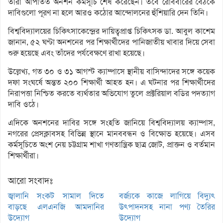
তাঁরা আপাতত অনশন কর্মসূচি শেষ করেছেন। তবে রোববারের বৈঠকে
দাবিগুলো পূরণ না হলে আরও কঠোর আন্দোলনের হুঁশিয়ারি দেন তিনি।
বিশ্ববিদ্যালয়ের চিকিৎসাকেন্দ্রের দায়িত্বপ্রাপ্ত চিকিৎসক ডা. আবুল কাশেম
জানান, ৫২ ঘণ্টা অনশনের পর শিক্ষার্থীদের পানিজাতীয় খাবার দিয়ে সেবা
শুরু হয়েছে এবং তাঁদের পর্যবেক্ষণে রাখা হয়েছে।
উল্লেখ্য, গত ৩০ ও ৩১ আগস্ট ক্যাম্পাসে স্থানীয় বাসিন্দাদের সঙ্গে কয়েক
দফা সংঘর্ষে অন্তত ২০০ শিক্ষার্থী আহত হন। এ ঘটনার পর শিক্ষার্থীদের
নিরাপত্তা নিশ্চিত করতে ব্যর্থতার অভিযোগ তুলে প্রক্টরিয়াল বডির পদত্যাগ
দাবি ওঠে।
এদিকে অনশনের দাবির সঙ্গে সংহতি জানিয়ে বিশ্ববিদ্যালয় ক্যাম্পাস,
নগরের প্রেসক্লাবসহ বিভিন্ন স্থানে মানববন্ধন ও বিক্ষোভ হয়েছে। এসব
কর্মসূচিতে অংশ নেয় চট্টগ্রাম শাখা গণতান্ত্রিক ছাত্র জোট, প্রাক্তন ও বর্তমান
শিক্ষার্থীরা।
আরো সংবাদঃ
জ্বালানি সংকট সামাল দিতে
বর্জ্যকে কাজে লাগিয়ে বিদ্যুৎ
বাড়ছে এলএনজি আমদানির
উৎপাদনসহ নানা পণ্য তৈরির
উদ্যোগ
উদ্যোগ