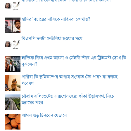
হাদির বিচারের দাবিতে নাহিদরা কোথায়?
বিএনপি দলটা দেউলিয়া হওয়ার পথে
হাদিকে নিয়ে প্রথম আলো ও ডেইলি স্টার এর ট্রিটমেন্ট দেখে কি
বুঝলেন?
প্রাণীরা কি ভূমিকম্পের আগাম সংকেত টের পায়? যা বলছে
গবেষণা
চট্টগ্রাম এলিভেটেড এক্সপ্রেসওয়ে: ফাঁকা উড়ালপথ, নিচে
জ্যামের শহর
আসল গুড় চিনবেন যেভাবে