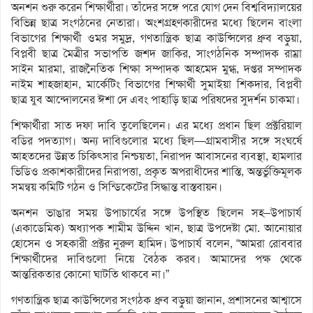
অনশন শুরু করেন শিক্ষার্থীরা। তাঁদের সঙ্গে পরে যোগ দেন বিশ্ববিদ্যালয়ের
বিভিন্ন ছাত্র সংগঠনের নেতারা। অংশগ্রহণকারীদের মধ্যে ছিলেন বাংলা
বিভাগের শিক্ষার্থী ওমর সমুদ্র, গণতান্ত্রিক ছাত্র কাউন্সিলের ধ্রুব বড়ুয়া,
বিপ্লবী ছাত্র মৈত্রীর সভাপতি জশদ জাকির, সাংগঠনিক সম্পাদক রাম্রা
সাইন মারমা, রাজনৈতিক শিক্ষা সম্পাদক আহমেদ মুগ্ধ, দপ্তর সম্পাদক
নাইম শাহজাহান, মার্কেটিং বিভাগের শিক্ষার্থী সুমাইয়া শিকদার, বিপ্লবী
ছাত্র যুব আন্দোলনের ঈশা দে এবং পাহাড়ি ছাত্র পরিষদের সুদর্শন চাকমা।
শিক্ষার্থীরা সাত দফা দাবি তুলেছিলেন। এর মধ্যে প্রধান ছিল প্রক্টরিয়াল
বডির পদত্যাগ। অন্য দাবিগুলোর মধ্যে ছিল—গ্রামবাসীর সঙ্গে সংঘর্ষে
আহতদের উন্নত চিকিৎসার নিশ্চয়তা, নিরাপদ আবাসনের ব্যবস্থা, হামলার
ভিডিও প্রকাশকারীদের নিরাপত্তা, প্রকৃত অপরাধীদের শাস্তি, অন্তর্ভুক্তিমূলক
সমন্বয় কমিটি গঠন ও সিন্ডিকেটের সিদ্ধান্ত বাস্তবায়ন।
অনশন ভাঙার সময় উপাচার্যের সঙ্গে উপস্থিত ছিলেন সহ–উপাচার্য
(একাডেমিক) অধ্যাপক শামীম উদ্দিন খান, ছাত্র উপদেষ্টা মো. আনোয়ার
হোসেন ও সহকারী প্রক্টর নুরুল হামিদ। উপাচার্য বলেন, “আমরা রোববার
শিক্ষার্থীদের দাবিগুলো নিয়ে বৈঠক করব। আমাদের পক্ষ থেকে
আন্তরিকতার কোনো ঘাটতি থাকবে না।”
গণতান্ত্রিক ছাত্র কাউন্সিলের সংগঠক ধ্রুব বড়ুয়া জানান, প্রশাসনের আশ্বাসে