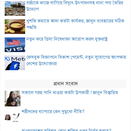
বর্জ্যকে কাজে লাগিয়ে বিদ্যুৎ উৎপাদনসহ নানা পণ্য তৈরির
উদ্যোগ
খুশকি কমাতে আদা কতটা কার্যকর, জানুন ব্যবহারের সঠিক
পদ্ধতি
নতুন করে ভিসা নিষেধাজ্ঞা আরোপ করল যুক্তরাষ্ট্র
ফেসবুক বিজ্ঞাপনে বিকাশ পেমেন্ট, নতুন সুযোগের অপেক্ষায়
দেশের উদ্যোক্তারা
প্রধান সংবাদ
সকালে গরম পানি খাওয়া কতটা উপকারী ! জানুন বিস্তারিত
শহীদদের ব্যাপারে কেন দুমুখো নীতি?
বাংলাদেশের ভবিষ্যৎ কোন শক্তির ওপর নির্ভর করবে?