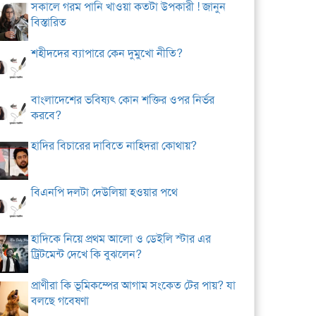
সকালে গরম পানি খাওয়া কতটা উপকারী ! জানুন
বিস্তারিত
শহীদদের ব্যাপারে কেন দুমুখো নীতি?
বাংলাদেশের ভবিষ্যৎ কোন শক্তির ওপর নির্ভর
করবে?
হাদির বিচারের দাবিতে নাহিদরা কোথায়?
বিএনপি দলটা দেউলিয়া হওয়ার পথে
হাদিকে নিয়ে প্রথম আলো ও ডেইলি স্টার এর
ট্রিটমেন্ট দেখে কি বুঝলেন?
প্রাণীরা কি ভূমিকম্পের আগাম সংকেত টের পায়? যা
বলছে গবেষণা