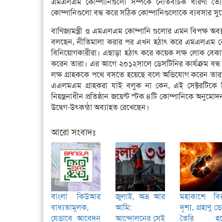
এমএলএম কোম্পানিগুলো সম্পর্কে নেতিবাচক ধারণা তৈর
কোম্পানিগুলো বন্ধ করে সঠিক কোম্পানিগুলোকে ব্যবসার স
বাণিজ্যমন্ত্রী ও এমএলএম কোম্পানি গুলোর এমন বিপক্ষ অবস্
বলছেন, নীতিমালা করার পর এখন হঠাৎ করে এমএলএম কোম্
বিনিয়োগকারীরা। এছাড়া হঠাৎ করে কয়েক লক্ষ লোক বেকার 
করেন তারা। এর আগে ২০১২সালে ডেসটিনির কার্যক্রম বন্ধ
লক্ষ গ্রাহককে পথে বসতে হয়েছে বলে অভিযোগ করেন তারা
এএলমএম গ্রাহকরা যাই বলুক না কেন, এই সেক্টরটিকে নিরা
নিয়ন্ত্রনাধীন প্রতিষ্ঠান জয়েন্ট স্টক ৪টি কোম্পানিকে অনুমোদ
উদ্বেগ-উৎকন্ঠা অব্যাহত রেখেছেন।
আরো সংবাদঃ
বাংলা কিউআর
জুলাই, অভ্র আর
মহাকাশে বি
বাধ্যতামূলক,
আমি:
দৃশ্য, গ্রহাণু ভ
যেভাবে আবেদন
আন্দোলনের সেই
তৈরি হচ্