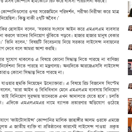
ও এসব কোম্পানি হাইকোর্টে রিট করে ব্যবসা পরিচালনা করছে।
্পানিগুলোর ওপর সরেজমিনে পরিদর্শন, পরীক্ষা-নিরীক্ষা করে মাত্র
য়েছিল। কিন্তু বাকী ২৭টি অবৈধ।’
েক্টর জাকির হোসাইন বলেন, ‘সরকার সংসদে আইন করে এমএলএম ব্যবসার
া করলে তাদের বিনিয়োগ ঝুঁকিতে পড়বে। হাজার হাজার মানুষ বেকার
।’ তিনি বলেন
,‘ বিষয়টি বিবেচনায় নিয়ে সরকার লাইসেন্স নবায়নের
োগ দেবে বলে আমরা আশা করছি।
 সুযোগ থাকলেও এ বিষয়ে কোনো সিদ্ধান্ত নিতে পারছে না বাণিজ্য
ির্দেশনা দিতে পারছে না মন্ত্রণালয়। অন্যদিকে আরজেএসসি লাইসেন্স
া তারাও কোনো সিদ্ধান্ত দিতে পারছে না।
লতে যাওয়ার হুমকি দিয়েছেন উদ্যোক্তারা। এ বিষয়ে রিচ বিজনেস সিস্টেম
াল বলেন, ‘তারা আইন ও বিধিবিধান মেনে এমএলএম ব্যবসায় বিনিয়োগ
 তাই বিনিয়োগ সুরক্ষায় তাদেরকে এখন আদালতে যেতে হবে’। চলতি
নি। এদিকে এমএলএমএর নামে ব্যাপক প্রতারণার অভিযোগ ওঠেছে
িযোগে ‘ফাইটোসাইন্স’ কোম্পানির মালিক জাহাঙ্গীর আলম ওরফে এমজে
ত এ জাতীয় ব্যক্তি বা প্রতিষ্ঠানের কারণেই লাইসেন্স পাওয়া প্রকৃত