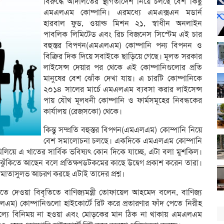
বিরুদ্ধে আদালতের স্থগিতাদেশ নিয়ে চলছে বেশ কিছু
এমএলএম কোম্পানি। এরমধ্যে এমএক্সএন মডার্ন
হারবাল ফুড, ওয়াল্ড মিশন ২১, স্বাধীন অনলাইন
পাবলিক লিমিটেড এবং রিচ বিজনেস সিস্টেম এই চার
বহুস্তর বিপণন(এমএলএম) কোম্পানি পন্য বিপনন ও
বিক্রির দিক দিয়ে সবাইকে ছাড়িয়ে গেছে। মূলত সরকার
লাইসেন্স দেয়ার পর থেকে এই কোম্পানিগুলোর প্রতি
মানুষের বেশ ঝোঁক দেখা যায়। এ চারটি কোম্পানিকে
২০১৪ সালের মার্চে এমএলএম ব্যবসা করার লাইসেন্স
পায় যৌথ মূলধনী কোম্পানি ও ফার্মসমূহের নিবন্ধকের
কার্যালয় (রেজসকো) থেকে।
কিন্তু সম্প্রতি বহুস্তর বিপণন(এমএলএম) কোম্পানি নিয়ে
বেশ সমালোচনা চলছে। একদিকে এমএলএম কোম্পানি
লিয়ে এ খাতের সার্বিক ভবিষ্যৎ কোন দিকে যাচ্ছে, এটা বলা মুশকিল।
 ঝুঁকিতে আছেন বলে প্রতিক্ষণডটকমের কাছে উদ্বেগ প্রকাশ করেন তারা।
মাতাসুলভ আচরণ করছে এটাই তাদের প্রশ্ন।
 দেওয়া বিবৃতিতে বাণিজ্যমন্ত্রী তোফায়েল আহমেদ বলেন, বাণিজ্য
এমএলএম) কোম্পানিগুলো হাইকোর্টে রিট করে প্রতারণার ফাঁদ পেতে নিরীহ
ত মূল্যে বিনিময় না হওয়া এবং মোড়কের মান ঠিক না থাকায় এমএলএম