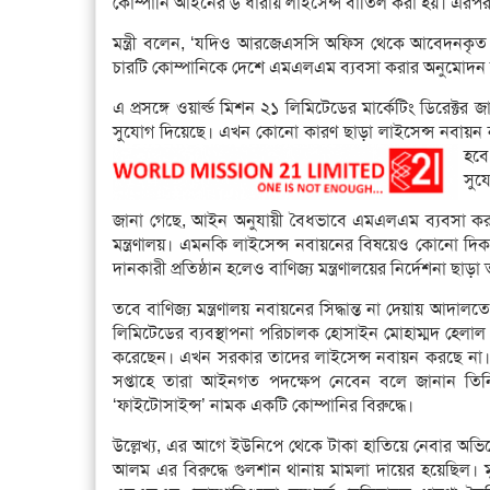
কোম্পানি আইনের ৬ ধারায় লাইসেন্স বাতিল করা হয়। এরপর
মন্ত্রী বলেন, ‘যদিও আরজেএসসি অফিস থেকে আবেদনকৃত কোম
চারটি কোম্পানিকে দেশে এমএলএম ব্যবসা করার অনুমোদন দি
এ প্রসঙ্গে ওয়ার্ল্ড মিশন ২১ লিমিটেডের মার্কেটিং ডির
সুযোগ দিয়েছে। এখন কোনো কারণ ছাড়া লাইসেন্স নবায়ন ন
হবে
সুয
জানা গেছে, আইন অনুযায়ী বৈধভাবে এমএলএম ব্যবসা করার
মন্ত্রণালয়। এমনকি লাইসেন্স নবায়নের বিষয়েও কোনো দিকন
দানকারী প্রতিষ্ঠান হলেও বাণিজ্য মন্ত্রণালয়ের নির্দেশনা ছাড়
তবে বাণিজ্য মন্ত্রণালয় নবায়নের সিদ্ধান্ত না দেয়ায় আদা
লিমিটেডের ব্যবস্থাপনা পরিচালক হোসাইন মোহাম্মদ হেল
করেছেন। এখন সরকার তাদের লাইসেন্স নবায়ন করছে না।
সপ্তাহে তারা আইনগত পদক্ষেপ নেবেন বলে জানান তি
‘ফাইটোসাইন্স’ নামক একটি কোম্পানির বিরুদ্ধে।
উল্লেখ্য, এর আগে ইউনিপে থেকে টাকা হাতিয়ে নেবার অভ
আলম এর বিরুদ্ধে গুলশান থানায় মামলা দায়ের হয়েছিল। মূল