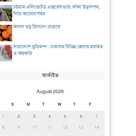
চট্টগ্রাম এলিভেটেড এক্সপ্রেসওয়ে: ফাঁকা উড়ালপথ,
নিচে জ্যামের শহর
আসল গুড় চিনবেন যেভাবে
সারাদেশে ভূমিকম্প : ঢাকাসহ বিভিন্ন জেলায় হতাহত
ও ক্ষয়ক্ষতি
আর্কাইভ
August 2026
S
M
T
W
T
F
1
2
3
4
5
6
7
8
9
10
11
12
13
14