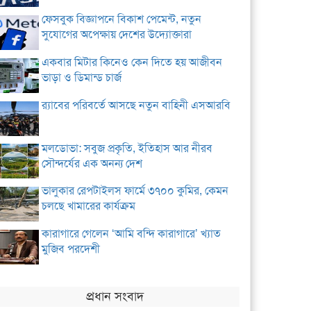
ফেসবুক বিজ্ঞাপনে বিকাশ পেমেন্ট, নতুন
সুযোগের অপেক্ষায় দেশের উদ্যোক্তারা
একবার মিটার কিনেও কেন দিতে হয় আজীবন
ভাড়া ও ডিমান্ড চার্জ
র‌্যাবের পরিবর্তে আসছে নতুন বাহিনী এসআরবি
মলডোভা: সবুজ প্রকৃতি, ইতিহাস আর নীরব
সৌন্দর্যের এক অনন্য দেশ
ভালুকার রেপটাইলস ফার্মে ৩৭০০ কুমির, কেমন
চলছে খামারের কার্যক্রম
কারাগারে গেলেন ‘আমি বন্দি কারাগারে’ খ্যাত
মুজিব পরদেশী
প্রধান সংবাদ