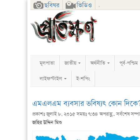
Facebook
Twitter
Google+
ছবিঘর
ভিডিও
,
মূলপাতা
জাতীয়
অর্থনীতি
পূর্ব-পশ্চিম
লাইফস্টাইল
ই-শপিং
এমএলএম ব্যবসার ভবিষ্যৎ কোন দিকে
প্রকাশঃ জুলাই ৮, ২০১৫ সময়ঃ ৭:৩৪ অপরাহ্ণ.. সর্বশেষ সম্পাদন
জহির উদ্দিন মিশু