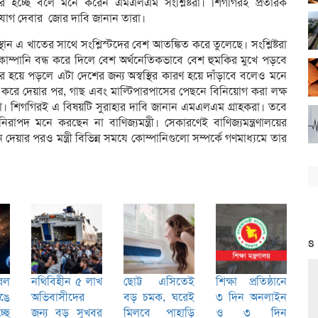
ি হচ্ছে বলে মনে করেন এমএলএম সংশ্লিষ্টরা। শিগগিরই প্রতারক
ুযোগ দেবার জোর দাবি জানান তারা।
থান এ খাতের সাথে সংশ্লিস্টদের বেশ আতঙ্কিত করে তুলেছে। সংশ্লিষ্টরা
পানি বন্ধ করে দিলে বেশ অর্থনেতিকভাবে বেশ হুমকির মুখে পড়বে
হয়ে পড়লে এটা দেশের জন্য অস্বস্থির কারণ হয়ে দাঁড়াবে বলেও মনে
 করে দেয়ার পর, গাছ এবং মাল্টিপারপাসের পেছনে বিনিয়োগ করা লক্ষ
। শিগগিরই এ বিষয়টি সুরাহার দাবি জানান এমএলএম গ্রাহকরা। তবে
পদ মনে করছেন না বাণিজ্যমন্ত্রী। সেকারণেই বাণিজ্যমন্ত্রণালয়ের
ন দেয়ার পরও মন্ত্রী বিভিন্ন সমযে কোম্পানিগুলো সম্পর্কে গণমাধ্যমে তার
S
রল
নথিবিহীন ৫ লাখ
ছোট্ট এসিতেই
শিক্ষা প্রতিষ্ঠানে
েঙে
অভিবাসীদের
বড় চমক, ঘরেই
৩ দিন অনলাইন
ছে
জন্য বড় সুখবর
মিলবে পাহাড়ি
ও ৩ দিন