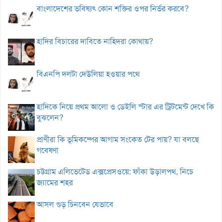
বাংলাদেশের ভবিষ্যৎ কোন শক্তির ওপর নির্ভর করবে?
হাদির বিচারের দাবিতে নাহিদরা কোথায়?
বিএনপি দলটা দেউলিয়া হওয়ার পথে
হাদিকে নিয়ে প্রথম আলো ও ডেইলি স্টার এর ট্রিটমেন্ট দেখে কি
বুঝলেন?
প্রাণীরা কি ভূমিকম্পের আগাম সংকেত টের পায়? যা বলছে
গবেষণা
চট্টগ্রাম এলিভেটেড এক্সপ্রেসওয়ে: ফাঁকা উড়ালপথ, নিচে
জ্যামের শহর
আসল গুড় চিনবেন যেভাবে