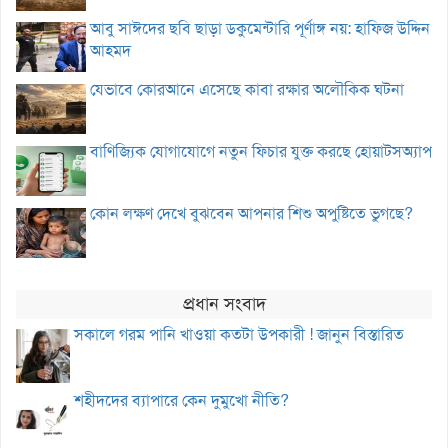
আবু সাঈদের ছবি ছাড়া ডকুমেন্টারি পূর্ণাঙ্গ নয়: হাফিজ উদ্দিন
আহমদ
যেভাবে কোরআনে এসেছে কাবা রক্ষার অলৌকিক ঘটনা
বাণিজ্যিক যোগাযোগে নতুন ফিচার যুক্ত করছে হোয়াটসঅ্যাপ
কোন লক্ষণ দেখে বুঝবেন আপনার শিশু অপুষ্টিতে ভুগছে?
প্রধান সংবাদ
সকালে গরম পানি খাওয়া কতটা উপকারী ! জানুন বিস্তারিত
শহীদদের ব্যাপারে কেন দুমুখো নীতি?