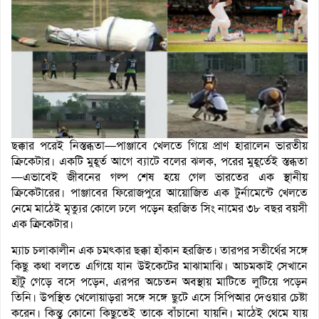
ছক্কার পরেই নিস্তব্ধতা—পাঞ্জাবে খেলতে গিয়ে প্রাণ হারালেন ভারতীয়
ক্রিকেটার।
একটি মুহূর্ত আগে ব্যাটে বলের ঝলক, পরের মুহূর্তেই স্তব্ধতা
—এভাবেই জীবনের গল্প শেষ হয়ে গেল ভারতের এক স্থানীয়
ক্রিকেটারের। পাঞ্জাবের ফিরোজপুরে আয়োজিত এক টুর্নামেন্টে খেলতে
নেমে মাঠেই মৃত্যুর কোলে ঢলে পড়েন হরজিত সিং নামের ৩৮ বছর বয়সী
এক ক্রিকেটার।
ম্যাচ চলাকালীন এক চমৎকার ছক্কা হাঁকান হরজিত। তারপর সতীর্থের সঙ্গে
কিছু কথা বলতে এগিয়ে যান উইকেটের মাঝামাঝি। আচমকাই সেখানে
হাঁটু গেড়ে বসে পড়েন, এরপর অচেতন অবস্থায় মাটিতে লুটিয়ে পড়েন
তিনি। উপস্থিত খেলোয়াড়রা সঙ্গে সঙ্গে ছুটে এসে সিপিআর দেওয়ার চেষ্টা
করেন। কিন্তু কোনো কিছুতেই তাকে বাঁচানো যায়নি। মাঠেই থেমে যায়