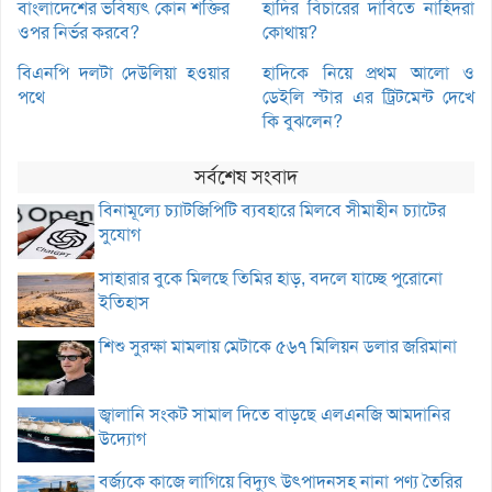
বাংলাদেশের ভবিষ্যৎ কোন শক্তির
হাদির বিচারের দাবিতে নাহিদরা
ওপর নির্ভর করবে?
কোথায়?
বিএনপি দলটা দেউলিয়া হওয়ার
হাদিকে নিয়ে প্রথম আলো ও
পথে
ডেইলি স্টার এর ট্রিটমেন্ট দেখে
কি বুঝলেন?
সর্বশেষ সংবাদ
বিনামূল্যে চ্যাটজিপিটি ব্যবহারে মিলবে সীমাহীন চ্যাটের
সুযোগ
সাহারার বুকে মিলছে তিমির হাড়, বদলে যাচ্ছে পুরোনো
ইতিহাস
শিশু সুরক্ষা মামলায় মেটাকে ৫৬৭ মিলিয়ন ডলার জরিমানা
জ্বালানি সংকট সামাল দিতে বাড়ছে এলএনজি আমদানির
উদ্যোগ
বর্জ্যকে কাজে লাগিয়ে বিদ্যুৎ উৎপাদনসহ নানা পণ্য তৈরির