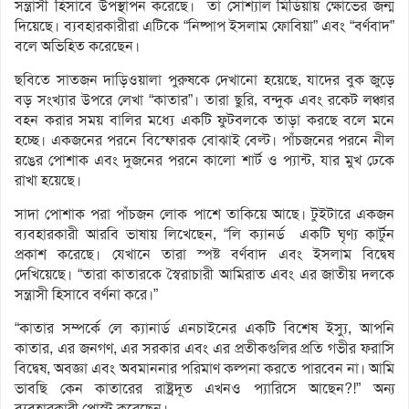
সন্ত্রাসী হিসাবে উপস্থাপন করেছে। তা সোশ্যাল মিডিয়ায় ক্ষোভের জন্ম
দিয়েছে। ব্যবহারকারীরা এটিকে “নিষ্পাপ ইসলাম ফোবিয়া” এবং “বর্ণবাদ”
বলে অভিহিত করেছেন।
ছবিতে সাতজন দাড়িওয়ালা পুরুষকে দেখানো হয়েছে, যাদের বুক জুড়ে
বড় সংখ্যার উপরে লেখা “কাতার”। তারা ছুরি, বন্দুক এবং রকেট লঞ্চার
বহন করার সময় বালির মধ্যে একটি ফুটবলকে তাড়া করছে বলে মনে
হচ্ছে। একজনের পরনে বিস্ফোরক বোঝাই বেল্ট। পাঁচজনের পরনে নীল
রঙের পোশাক এবং দুজনের পরনে কালো শার্ট ও প্যান্ট, যার মুখ ঢেকে
রাখা হয়েছে।
সাদা পোশাক পরা পাঁচজন লোক পাশে তাকিয়ে আছে। টুইটারে একজন
ব্যবহারকারী আরবি ভাষায় লিখেছেন, “লি ক্যানর্ড একটি ঘৃণ্য কার্টুন
প্রকাশ করেছে। যেখানে তারা স্পষ্ট বর্ণবাদ এবং ইসলাম বিদ্বেষ
দেখিয়েছে। “তারা কাতারকে স্বৈরাচারী আমিরাত এবং এর জাতীয় দলকে
সন্ত্রাসী হিসাবে বর্ণনা করে।”
“কাতার সম্পর্কে লে ক্যানার্ড এনচাইনের একটি বিশেষ ইস্যু, আপনি
কাতার, এর জনগণ, এর সরকার এবং এর প্রতীকগুলির প্রতি গভীর ফরাসি
বিদ্বেষ, অবজ্ঞা এবং অবমাননার পরিমাণ কল্পনা করতে পারবেন না। আমি
ভাবছি কেন কাতারের রাষ্ট্রদূত এখনও প্যারিসে আছেন?!” অন্য
ব্যবহারকারী পোস্ট করেছেন।