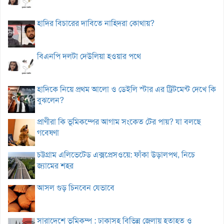
হাদির বিচারের দাবিতে নাহিদরা কোথায়?
বিএনপি দলটা দেউলিয়া হওয়ার পথে
হাদিকে নিয়ে প্রথম আলো ও ডেইলি স্টার এর ট্রিটমেন্ট দেখে কি
বুঝলেন?
প্রাণীরা কি ভূমিকম্পের আগাম সংকেত টের পায়? যা বলছে
গবেষণা
চট্টগ্রাম এলিভেটেড এক্সপ্রেসওয়ে: ফাঁকা উড়ালপথ, নিচে
জ্যামের শহর
আসল গুড় চিনবেন যেভাবে
সারাদেশে ভূমিকম্প : ঢাকাসহ বিভিন্ন জেলায় হতাহত ও