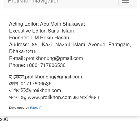
Protikhon Navigation
Toggle
navigat
Acting Editor: Abu Moin Shakawat
Executive Editor: Saiful Islam
Founder: T M Rokib Hasan
Address: 85, Kazi Nazrul Islam Avenue Farmgate,
Dhaka-1215
E-mail:
protikhonbng@gmail.com
Phone: +8801717806536
ই-মেইল:
protikhonbng@gmail.com
ফোন: 01717806536
কপিরাইট©protikhon.com
সকল স্বত্ব www.protikhon.com এর সংরক্ষিত ।
Developed by
Rapid-iT
20G