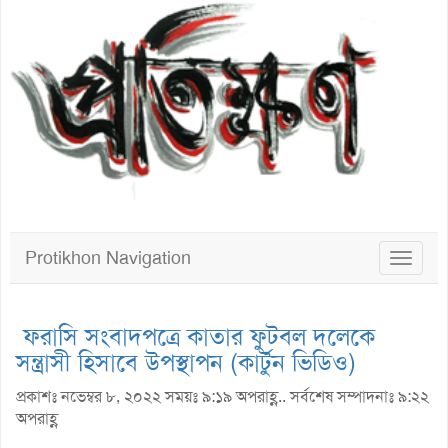
Protikhon Navigation
Toggle
navigat
ফরাসি সংবাদপত্রে কাতার ফুটবল দলেকে
সন্ত্রাসী হিসাবে উপস্থাপন (কার্টুন ভিডিও)
প্রকাশঃ নভেম্বর ৮, ২০২২ সময়ঃ ৯:১৯ অপরাহ্ণ.. সর্বশেষ সম্পাদনাঃ ৯:২২
অপরাহ্ণ