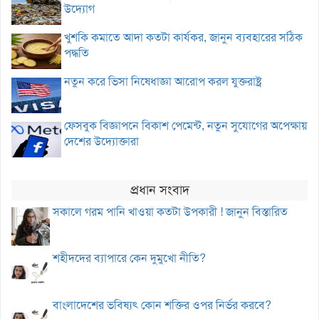
উদ্যোগ
খুশকি কমাতে আদা কতটা কার্যকর, জানুন ব্যবহারের সঠিক
পদ্ধতি
নতুন করে ভিসা নিষেধাজ্ঞা আরোপ করল যুক্তরাষ্ট্র
ফেসবুক বিজ্ঞাপনে বিকাশ পেমেন্ট, নতুন সুযোগের অপেক্ষায়
দেশের উদ্যোক্তারা
প্রধান সংবাদ
সকালে গরম পানি খাওয়া কতটা উপকারী ! জানুন বিস্তারিত
শহীদদের ব্যাপারে কেন দুমুখো নীতি?
বাংলাদেশের ভবিষ্যৎ কোন শক্তির ওপর নির্ভর করবে?