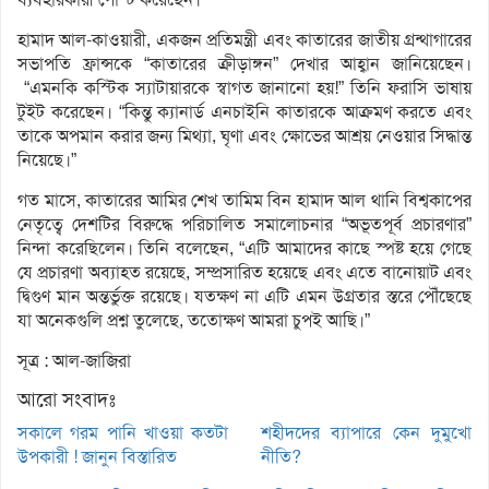
হামাদ আল-কাওয়ারী, একজন প্রতিমন্ত্রী এবং কাতারের জাতীয় গ্রন্থাগারের
সভাপতি ফ্রান্সকে “কাতারের ক্রীড়াঙ্গন” দেখার আহ্বান জানিয়েছেন।
“এমনকি কস্টিক স্যাটায়ারকে স্বাগত জানানো হয়!” তিনি ফরাসি ভাষায়
টুইট করেছেন। “কিন্তু ক্যানার্ড এনচাইনি কাতারকে আক্রমণ করতে এবং
তাকে অপমান করার জন্য মিথ্যা, ঘৃণা এবং ক্ষোভের আশ্রয় নেওয়ার সিদ্ধান্ত
নিয়েছে।”
গত মাসে, কাতারের আমির শেখ তামিম বিন হামাদ আল থানি বিশ্বকাপের
নেতৃত্বে দেশটির বিরুদ্ধে পরিচালিত সমালোচনার “অভূতপূর্ব প্রচারণার”
নিন্দা করেছিলেন। তিনি বলেছেন, “এটি আমাদের কাছে স্পষ্ট হয়ে গেছে
যে প্রচারণা অব্যাহত রয়েছে, সম্প্রসারিত হয়েছে এবং এতে বানোয়াট এবং
দ্বিগুণ মান অন্তর্ভুক্ত রয়েছে। যতক্ষণ না এটি এমন উগ্রতার স্তরে পৌঁছেছে
যা অনেকগুলি প্রশ্ন তুলেছে, ততোক্ষণ আমরা চুপই আছি।”
সূত্র : আল-জাজিরা
আরো সংবাদঃ
সকালে গরম পানি খাওয়া কতটা
শহীদদের ব্যাপারে কেন দুমুখো
উপকারী ! জানুন বিস্তারিত
নীতি?