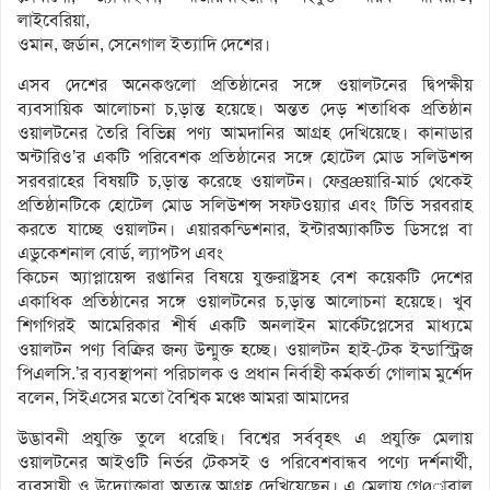
লাইবেরিয়া,
ওমান, জর্ডান, সেনেগাল ইত্যাদি দেশের।
এসব দেশের অনেকগুলো প্রতিষ্ঠানের সঙ্গে ওয়ালটনের দ্বিপক্ষীয়
ব্যবসায়িক আলোচনা চ‚ড়ান্ত হয়েছে। অন্তত দেড় শতাধিক প্রতিষ্ঠান
ওয়ালটনের তৈরি বিভিন্ন পণ্য আমদানির আগ্রহ দেখিয়েছে। কানাডার
অন্টারিও’র একটি পরিবেশক প্রতিষ্ঠানের সঙ্গে হোটেল মোড সলিউশন্স
সরবরাহের বিষয়টি চ‚ড়ান্ত করেছে ওয়ালটন। ফেব্রæয়ারি-মার্চ থেকেই
প্রতিষ্ঠানটিকে হোটেল মোড সলিউশন্স সফটওয়্যার এবং টিভি সরবরাহ
করতে যাচ্ছে ওয়ালটন। এয়ারকন্ডিশনার, ইন্টারঅ্যাকটিভ ডিসপ্লে বা
এডুকেশনাল বোর্ড, ল্যাপটপ এবং
কিচেন অ্যাপ্লায়েন্স রপ্তানির বিষয়ে যুক্তরাষ্ট্রসহ বেশ কয়েকটি দেশের
একাধিক প্রতিষ্ঠানের সঙ্গে ওয়ালটনের চ‚ড়ান্ত আলোচনা হয়েছে। খুব
শিগগিরই আমেরিকার শীর্ষ একটি অনলাইন মার্কেটপ্লেসের মাধ্যমে
ওয়ালটন পণ্য বিক্রির জন্য উন্মুক্ত হচ্ছে। ওয়ালটন হাই-টেক ইন্ডাস্ট্রিজ
পিএলসি.’র ব্যবস্থাপনা পরিচালক ও প্রধান নির্বাহী কর্মকর্তা গোলাম মুর্শেদ
বলেন, সিইএসের মতো বৈশ্বিক মঞ্চে আমরা আমাদের
উদ্ভাবনী প্রযুক্তি তুলে ধরেছি। বিশ্বের সর্ববৃহৎ এ প্রযুক্তি মেলায়
ওয়ালটনের আইওটি নির্ভর টেকসই ও পরিবেশবান্ধব পণ্যে দর্শনার্থী,
ব্যবসায়ী ও উদ্যোক্তারা অত্যন্ত আগ্রহ দেখিয়েছেন। এ মেলায় গেøাবাল