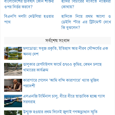
বাংলাদেশের ভবিষ্যৎ কোন শক্তির
হাদির বিচারের দাবিতে নাহিদরা
ওপর নির্ভর করবে?
কোথায়?
বিএনপি দলটা দেউলিয়া হওয়ার
হাদিকে নিয়ে প্রথম আলো ও
পথে
ডেইলি স্টার এর ট্রিটমেন্ট দেখে
কি বুঝলেন?
সর্বশেষ সংবাদ
মলডোভা: সবুজ প্রকৃতি, ইতিহাস আর নীরব সৌন্দর্যের এক
অনন্য দেশ
ভালুকার রেপটাইলস ফার্মে ৩৭০০ কুমির, কেমন চলছে
খামারের কার্যক্রম
কারাগারে গেলেন ‘আমি বন্দি কারাগারে’ খ্যাত মুজিব
পরদেশী
এলএনজি টার্মিনাল চালু, ধীরে ধীরে স্বাভাবিক হচ্ছে গ্যাস
সরবরাহ
উন্মুক্ত হওয়ার প্রথম দিনেই জুলাই গণঅভ্যুত্থান স্মৃতি