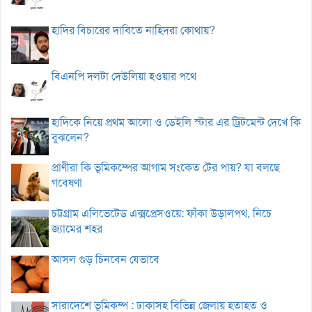
হাদির বিচারের দাবিতে নাহিদরা কোথায়?
বিএনপি দলটা দেউলিয়া হওয়ার পথে
হাদিকে নিয়ে প্রথম আলো ও ডেইলি স্টার এর ট্রিটমেন্ট দেখে কি
বুঝলেন?
প্রাণীরা কি ভূমিকম্পের আগাম সংকেত টের পায়? যা বলছে
গবেষণা
চট্টগ্রাম এলিভেটেড এক্সপ্রেসওয়ে: ফাঁকা উড়ালপথ, নিচে
জ্যামের শহর
আসল গুড় চিনবেন যেভাবে
সারাদেশে ভূমিকম্প : ঢাকাসহ বিভিন্ন জেলায় হতাহত ও