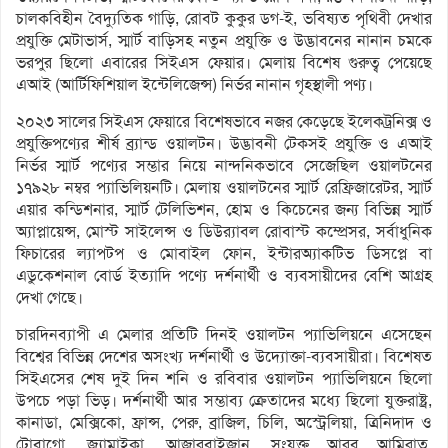
চালকবিহীন বৈদ্যুতিক গাড়ি, রোবট কুকুর ডগ-ই, ভবিষ্যত পৃথিবী দেখার
প্রযুক্তি মেটাভার্স, স্মার্ট বাড়িসহ নতুন প্রযুক্তি ও উদ্ভাবনের নানান চমকে
ভরপুর ছিলো এবারের সিইএস ফেয়ার। মেলায় বিশেষ গুরুত্ব পেয়েছে
এআই (আর্টিফিশিয়াল ইন্টেলিজেন্স) নির্ভর নানান গৃহস্থালী পণ্য।
২০২৩ সালের সিইএস ফেয়ারে বিশেষভাবে নজর কেড়েছে ইলেকট্রনিক্স ও
প্রযুক্তিপণ্যের শীর্ষ ব্র্যান্ড ওয়ালটন। উদ্ভাবনী টেকসই প্রযুক্তি ও এআই
নির্ভর স্মার্ট পণ্যের সম্ভার নিয়ে নান্দনিকভাবে সেজেছিল ওয়ালটনের
১৭৯২৮ নম্বর প্যাভিলিয়নটি। মেলায় ওয়ালটনের স্মার্ট রেফ্রিজারেটর, স্মার্ট
এয়ার কন্ডিশনার, স্মার্ট টেলিভিশন, হোম ও কিচেনের জন্য বিভিন্ন স্মার্ট
অ্যাপ্লায়েন্স, মোস্ট সাইলেন্স ও ডিউর‌্যাবল রোবাস্ট কম্প্রেসর, সর্বাধুনিক
ফিচারের ল্যাপটপ ও মোবাইল ফোন, ইন্টারঅ্যাকটিভ ডিসপ্লে বা
এডুকেশনাল বোর্ড ইত্যাদি পণ্যে দর্শনার্থী ও ব্যবসায়ীদের বেশি আগ্রহ
দেখা গেছে।
চারদিনব্যাপী এ মেলার প্রতিটি দিনই ওয়ালটন প্যাভিলিয়নে এসেছেন
বিশ্বের বিভিন্ন দেশের অসংখ্য দর্শনার্থী ও উদ্যোক্তা-ব্যবসায়ীরা। বিশেষত
সিইএসের শেষ দুই দিন শনি ও রবিবার ওয়ালটন প্যাভিলিয়নে ছিলো
উপচে পড়া ভিড়। দর্শনার্থী আর সম্ভাব্য ক্রেতাদের মধ্যে ছিলো যুক্তরাষ্ট্র,
কানাডা, মেক্সিকো, ফ্রান্স, পেরু, ব্রাজিল, চিলি, অস্ট্রেলিয়া, ত্রিনিদাদ ও
টোবাগো, জ্যামাইকা, আজারবাইজান, সংযুক্ত আরব আমিরাত,