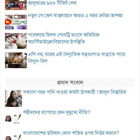
জাদুঘরের ৯০০ টিকিট শেষ
নতুন পে স্কেল বাস্তবায়নে আরও ২ বছর দেরির আশঙ্কা
গবেষণায় মিলল পোলট্রি মাংসে অতিরিক্ত
অ্যান্টিমাইক্রোবিয়ালের উপস্থিতি
এসি নয়, ঘরের এই বৈদ্যুতিক যন্ত্রগুলোও বাড়াতে পারে
বিদ্যুৎ বিল
প্রধান সংবাদ
সকালে গরম পানি খাওয়া কতটা উপকারী ! জানুন বিস্তারিত
শহীদদের ব্যাপারে কেন দুমুখো নীতি?
বাংলাদেশের ভবিষ্যৎ কোন শক্তির ওপর নির্ভর করবে?