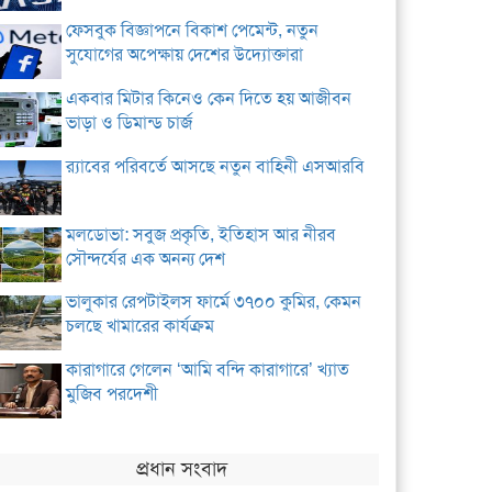
ফেসবুক বিজ্ঞাপনে বিকাশ পেমেন্ট, নতুন
সুযোগের অপেক্ষায় দেশের উদ্যোক্তারা
একবার মিটার কিনেও কেন দিতে হয় আজীবন
ভাড়া ও ডিমান্ড চার্জ
র‌্যাবের পরিবর্তে আসছে নতুন বাহিনী এসআরবি
মলডোভা: সবুজ প্রকৃতি, ইতিহাস আর নীরব
সৌন্দর্যের এক অনন্য দেশ
ভালুকার রেপটাইলস ফার্মে ৩৭০০ কুমির, কেমন
চলছে খামারের কার্যক্রম
কারাগারে গেলেন ‘আমি বন্দি কারাগারে’ খ্যাত
মুজিব পরদেশী
প্রধান সংবাদ