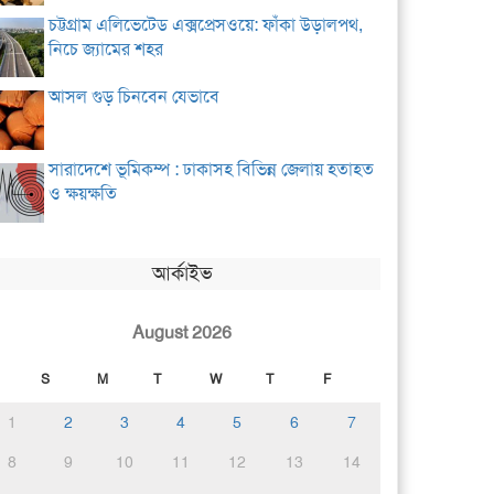
চট্টগ্রাম এলিভেটেড এক্সপ্রেসওয়ে: ফাঁকা উড়ালপথ,
নিচে জ্যামের শহর
আসল গুড় চিনবেন যেভাবে
সারাদেশে ভূমিকম্প : ঢাকাসহ বিভিন্ন জেলায় হতাহত
ও ক্ষয়ক্ষতি
আর্কাইভ
August 2026
S
M
T
W
T
F
1
2
3
4
5
6
7
8
9
10
11
12
13
14