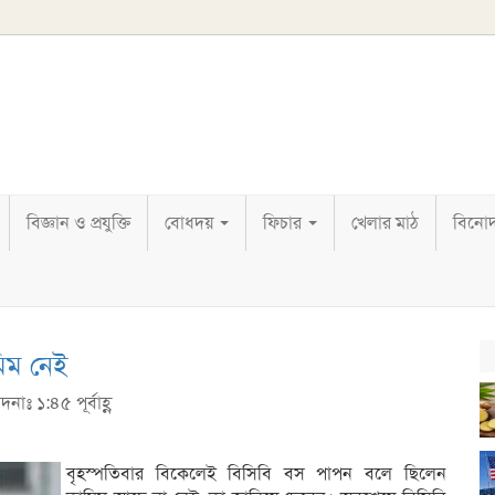
বিজ্ঞান ও প্রযুক্তি
বোধদয়
ফিচার
খেলার মাঠ
বিনো
িম নেই
নাঃ ১:৪৫ পূর্বাহ্ণ
বৃহস্পতিবার বিকেলেই বিসিবি বস পাপন বলে ছিলেন