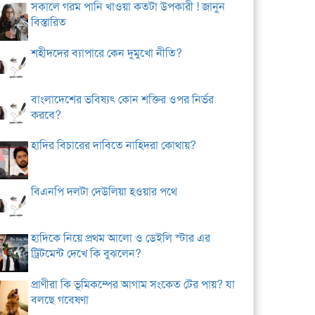
সকালে গরম পানি খাওয়া কতটা উপকারী ! জানুন
বিস্তারিত
শহীদদের ব্যাপারে কেন দুমুখো নীতি?
বাংলাদেশের ভবিষ্যৎ কোন শক্তির ওপর নির্ভর
করবে?
হাদির বিচারের দাবিতে নাহিদরা কোথায়?
বিএনপি দলটা দেউলিয়া হওয়ার পথে
হাদিকে নিয়ে প্রথম আলো ও ডেইলি স্টার এর
ট্রিটমেন্ট দেখে কি বুঝলেন?
প্রাণীরা কি ভূমিকম্পের আগাম সংকেত টের পায়? যা
বলছে গবেষণা