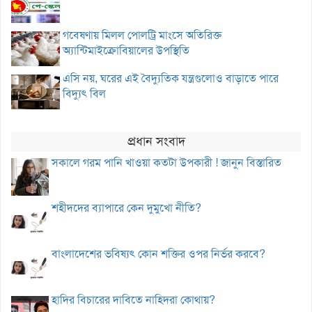
গবেষণায় মিলল পোলট্রি মাংসে অতিরিক্ত
অ্যান্টিমাইক্রোবিয়ালের উপস্থিতি
এসি নয়, ঘরের এই বৈদ্যুতিক যন্ত্রগুলোও বাড়াতে পারে
বিদ্যুৎ বিল
প্রধান সংবাদ
সকালে গরম পানি খাওয়া কতটা উপকারী ! জানুন বিস্তারিত
শহীদদের ব্যাপারে কেন দুমুখো নীতি?
বাংলাদেশের ভবিষ্যৎ কোন শক্তির ওপর নির্ভর করবে?
হাদির বিচারের দাবিতে নাহিদরা কোথায়?