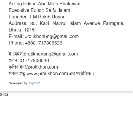
Acting Editor: Abu Moin Shakawat
Executive Editor: Saiful Islam
Founder: T M Rokib Hasan
Address: 85, Kazi Nazrul Islam Avenue Farmgate,
Dhaka-1215
E-mail:
protikhonbng@gmail.com
Phone: +8801717806536
ই-মেইল:
protikhonbng@gmail.com
ফোন: 01717806536
কপিরাইট©protikhon.com
সকল স্বত্ব www.protikhon.com এর সংরক্ষিত ।
Developed by
Rapid-iT
20G