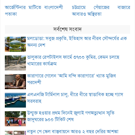
আর্জেন্টিনার মাটিতে বাংলাদেশী
চট্টগ্রামে পেঁয়াজের বাজারে
পতাকা
আবারও অস্থিরতা
সর্বশেষ সংবাদ
মলডোভা: সবুজ প্রকৃতি, ইতিহাস আর নীরব সৌন্দর্যের এক
অনন্য দেশ
ভালুকার রেপটাইলস ফার্মে ৩৭০০ কুমির, কেমন চলছে
খামারের কার্যক্রম
কারাগারে গেলেন ‘আমি বন্দি কারাগারে’ খ্যাত মুজিব
পরদেশী
এলএনজি টার্মিনাল চালু, ধীরে ধীরে স্বাভাবিক হচ্ছে গ্যাস
সরবরাহ
উন্মুক্ত হওয়ার প্রথম দিনেই জুলাই গণঅভ্যুত্থান স্মৃতি
জাদুঘরের ৯০০ টিকিট শেষ
নতুন পে স্কেল বাস্তবায়নে আরও ২ বছর দেরির আশঙ্কা