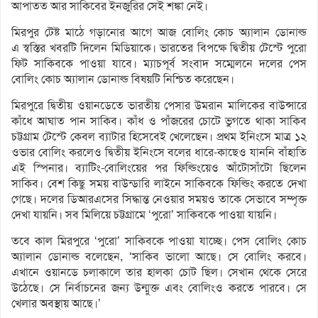
আপাতত আর সাকিবের ইনজুরির সেই শঙ্কা নেই।
মিরপুর টেষ্ট মাঠে গড়ানোর আগে আজ বোলিং কোচ অ্যালান ডোনাল্ড
এ স্বস্তির খবরটি দিলেন মিডিয়াকে। ভারতের বিপক্ষে দ্বিতীয় টেস্টে ‍পুরো
ফিট সাকিবকে পাওয়া যাবে। ম্যাচপূর্ব সংবাদ সম্মেলনে দলের পেস
বোলিং কোচ অ্যালান ডোনাল্ড বিষয়টি নিশ্চিত করেছেন।
মিরপুরে দ্বিতীয় ওয়ানডেতে ভারতীয় পেসার উমরান মালিকের বাউন্সারে
কাঁধে আঘাত পান সাকিব। কাঁধ ও পাঁজরের চোটে ভুগতে থাকা সাকিব
চট্টগ্রাম টেস্টে কেবল ব্যাটার হিসেবেই খেলেছেন। প্রথম ইনিংসে মাত্র ১২
ওভার বোলিং করলেও দ্বিতীয় ইনিংসে বলের ধারে-কাছেও যাননি বাঁহাতি
এই স্পিনার। ব্যাটিং-বোলিংয়ের পর ফিল্ডিংয়েও আঁটোসাঁটো ছিলেন
সাকিব। বেশ কিছু সময় বাউন্ডারি লাইনে সাকিবকে ফিল্ডিং করতে দেখা
গেছে। দলের ডিআরএসের সিদ্ধান্ত নেওয়ার সময়ও তাকে সেভাবে সম্পৃক্ত
দেখা যায়নি। সব মিলিয়ে চট্টগ্রামে ‘পুরো’ সাকিবকে পাওয়া যায়নি।
তবে কাল মিরপুরে ‘পুরো’ সাকিবকে পাওয়া যাচ্ছে। পেস বোলিং কোচ
অ্যালান ডোনাল্ড বলেছেন, ‘সাকিব ভালো আছে। সে বোলিং করবে।
এখানে ওয়ানডে চলাকালে তার হালকা চোট ছিল। সেখান থেকে সেরে
উঠেছে। সে নির্বাচনের জন‌্য উন্মুক্ত এবং বোলিংও করতে পারবে। সে
খেলার অবস্থায় আছে।’