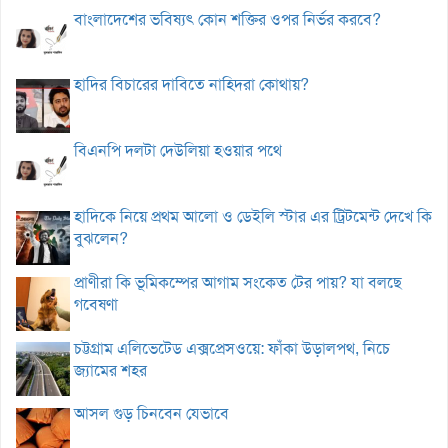
বাংলাদেশের ভবিষ্যৎ কোন শক্তির ওপর নির্ভর করবে?
হাদির বিচারের দাবিতে নাহিদরা কোথায়?
বিএনপি দলটা দেউলিয়া হওয়ার পথে
হাদিকে নিয়ে প্রথম আলো ও ডেইলি স্টার এর ট্রিটমেন্ট দেখে কি
বুঝলেন?
প্রাণীরা কি ভূমিকম্পের আগাম সংকেত টের পায়? যা বলছে
গবেষণা
চট্টগ্রাম এলিভেটেড এক্সপ্রেসওয়ে: ফাঁকা উড়ালপথ, নিচে
জ্যামের শহর
আসল গুড় চিনবেন যেভাবে