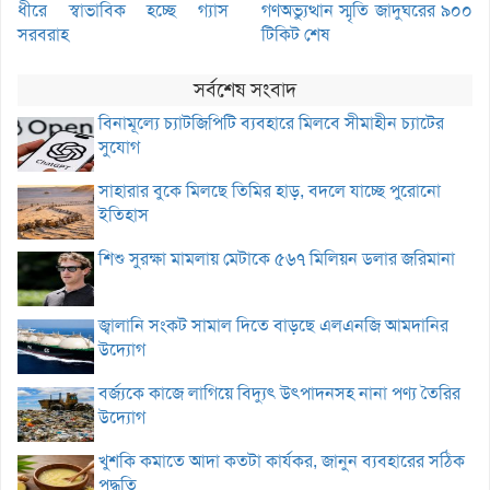
ধীরে স্বাভাবিক হচ্ছে গ্যাস
গণঅভ্যুত্থান স্মৃতি জাদুঘরের ৯০০
সরবরাহ
টিকিট শেষ
সর্বশেষ সংবাদ
বিনামূল্যে চ্যাটজিপিটি ব্যবহারে মিলবে সীমাহীন চ্যাটের
সুযোগ
সাহারার বুকে মিলছে তিমির হাড়, বদলে যাচ্ছে পুরোনো
ইতিহাস
শিশু সুরক্ষা মামলায় মেটাকে ৫৬৭ মিলিয়ন ডলার জরিমানা
জ্বালানি সংকট সামাল দিতে বাড়ছে এলএনজি আমদানির
উদ্যোগ
বর্জ্যকে কাজে লাগিয়ে বিদ্যুৎ উৎপাদনসহ নানা পণ্য তৈরির
উদ্যোগ
খুশকি কমাতে আদা কতটা কার্যকর, জানুন ব্যবহারের সঠিক
পদ্ধতি