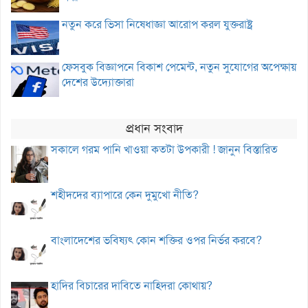
নতুন করে ভিসা নিষেধাজ্ঞা আরোপ করল যুক্তরাষ্ট্র
ফেসবুক বিজ্ঞাপনে বিকাশ পেমেন্ট, নতুন সুযোগের অপেক্ষায়
দেশের উদ্যোক্তারা
প্রধান সংবাদ
সকালে গরম পানি খাওয়া কতটা উপকারী ! জানুন বিস্তারিত
শহীদদের ব্যাপারে কেন দুমুখো নীতি?
বাংলাদেশের ভবিষ্যৎ কোন শক্তির ওপর নির্ভর করবে?
হাদির বিচারের দাবিতে নাহিদরা কোথায়?