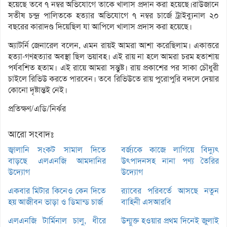
হয়েছে তবে ৭ নম্বর অভিযোগে তাকে খালাস প্রদান করা হয়েছে।রাউজানে
সতীষ চন্দ্র পালিতকে হত্যার অভিযোগে ৭ নম্বর চার্জে ট্রাইব্যুনাল ২০
বছরের কারাদণ্ড দিয়েছিল যা আপিলে খালাস প্রদাস করা হয়েছে।
অ্যাটর্নি জেনারেল বলেন, এমন রায়ই আমরা আশা করেছিলাম। একাত্তরে
হত্যা-গণহত্যার অবস্থা ছিল ভয়াবহ। এই রায় না হলে আমরা চরম হতাশায়
পর্যবশিত হতাম। এই রায়ে আমরা সন্তুষ্ট। রায় প্রকাশের পর সাকা চৌধুরী
চাইলে রিভিউ করতে পারবেন। তবে রিভিউতে রায় পুরোপুরি বদলে দেয়ার
কোনো দৃষ্টান্তই নেই।
প্রতিক্ষণ/এডি/নির্ঝর
আরো সংবাদঃ
জ্বালানি সংকট সামাল দিতে
বর্জ্যকে কাজে লাগিয়ে বিদ্যুৎ
বাড়ছে এলএনজি আমদানির
উৎপাদনসহ নানা পণ্য তৈরির
উদ্যোগ
উদ্যোগ
একবার মিটার কিনেও কেন দিতে
র‌্যাবের পরিবর্তে আসছে নতুন
হয় আজীবন ভাড়া ও ডিমান্ড চার্জ
বাহিনী এসআরবি
এলএনজি টার্মিনাল চালু, ধীরে
উন্মুক্ত হওয়ার প্রথম দিনেই জুলাই