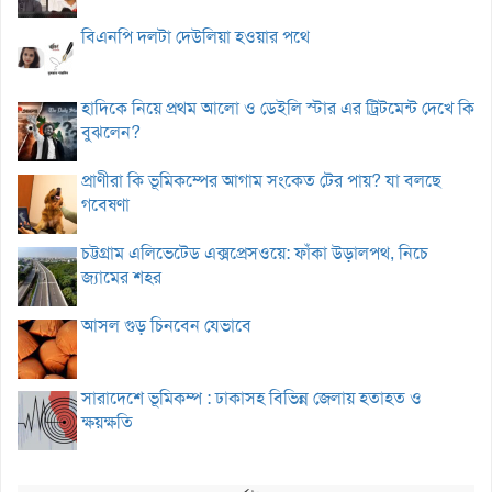
বিএনপি দলটা দেউলিয়া হওয়ার পথে
হাদিকে নিয়ে প্রথম আলো ও ডেইলি স্টার এর ট্রিটমেন্ট দেখে কি
বুঝলেন?
প্রাণীরা কি ভূমিকম্পের আগাম সংকেত টের পায়? যা বলছে
গবেষণা
চট্টগ্রাম এলিভেটেড এক্সপ্রেসওয়ে: ফাঁকা উড়ালপথ, নিচে
জ্যামের শহর
আসল গুড় চিনবেন যেভাবে
সারাদেশে ভূমিকম্প : ঢাকাসহ বিভিন্ন জেলায় হতাহত ও
ক্ষয়ক্ষতি