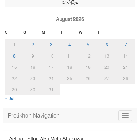
আর্কাইভ
August 2026
S
S
M
T
W
T
F
1
2
3
4
5
6
7
8
9
10
11
12
13
14
15
16
17
18
19
20
21
22
23
24
25
26
27
28
29
30
31
« Jul
Protikhon Navigation
Toggle
navigat
Acting Editor: Abu Moin Shakawat