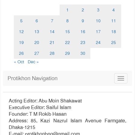
1
2
3
4
5
6
7
8
9
10
11
12
13
14
15
16
17
18
19
20
21
22
23
24
25
26
27
28
29
30
« Oct
Dec »
Protikhon Navigation
Toggle
navigat
Acting Editor: Abu Moin Shakawat
Executive Editor: Saiful Islam
Founder: T M Rokib Hasan
Address: 85, Kazi Nazrul Islam Avenue Farmgate,
Dhaka-1215
E-mail:
protikhonbng@gmail.com