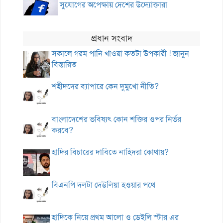
সুযোগের অপেক্ষায় দেশের উদ্যোক্তারা
প্রধান সংবাদ
সকালে গরম পানি খাওয়া কতটা উপকারী ! জানুন
বিস্তারিত
শহীদদের ব্যাপারে কেন দুমুখো নীতি?
বাংলাদেশের ভবিষ্যৎ কোন শক্তির ওপর নির্ভর
করবে?
হাদির বিচারের দাবিতে নাহিদরা কোথায়?
বিএনপি দলটা দেউলিয়া হওয়ার পথে
হাদিকে নিয়ে প্রথম আলো ও ডেইলি স্টার এর