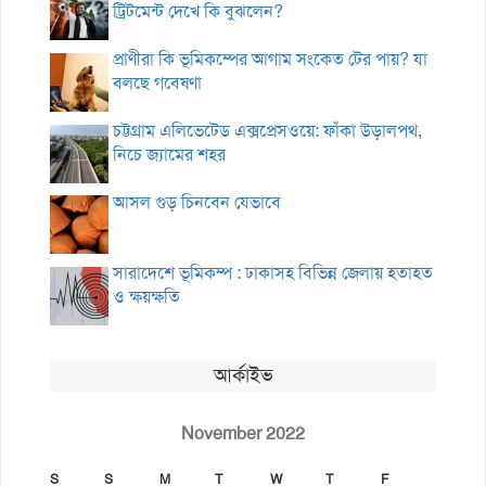
ট্রিটমেন্ট দেখে কি বুঝলেন?
প্রাণীরা কি ভূমিকম্পের আগাম সংকেত টের পায়? যা
বলছে গবেষণা
চট্টগ্রাম এলিভেটেড এক্সপ্রেসওয়ে: ফাঁকা উড়ালপথ,
নিচে জ্যামের শহর
আসল গুড় চিনবেন যেভাবে
সারাদেশে ভূমিকম্প : ঢাকাসহ বিভিন্ন জেলায় হতাহত
ও ক্ষয়ক্ষতি
আর্কাইভ
November 2022
S
S
M
T
W
T
F