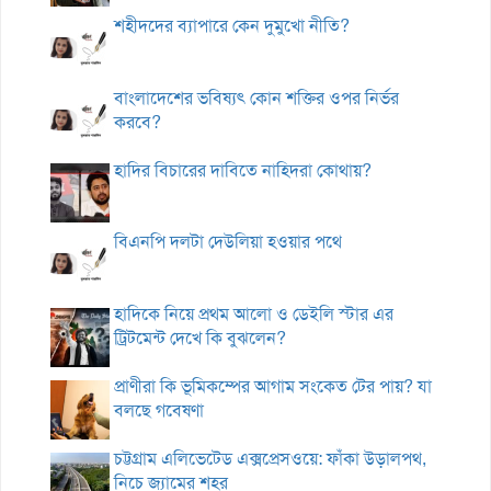
শহীদদের ব্যাপারে কেন দুমুখো নীতি?
বাংলাদেশের ভবিষ্যৎ কোন শক্তির ওপর নির্ভর
করবে?
হাদির বিচারের দাবিতে নাহিদরা কোথায়?
বিএনপি দলটা দেউলিয়া হওয়ার পথে
হাদিকে নিয়ে প্রথম আলো ও ডেইলি স্টার এর
ট্রিটমেন্ট দেখে কি বুঝলেন?
প্রাণীরা কি ভূমিকম্পের আগাম সংকেত টের পায়? যা
বলছে গবেষণা
চট্টগ্রাম এলিভেটেড এক্সপ্রেসওয়ে: ফাঁকা উড়ালপথ,
নিচে জ্যামের শহর