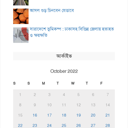
আসল গুড় চিনবেন যেভাবে
সারাদেশে ভূমিকম্প : ঢাকাসহ বিভিন্ন জেলায় হতাহত
ও ক্ষয়ক্ষতি
আর্কাইভ
October 2022
S
S
M
T
W
T
F
1
2
3
4
5
6
7
8
9
10
11
12
13
14
15
16
17
18
19
20
21
22
23
24
25
26
27
28