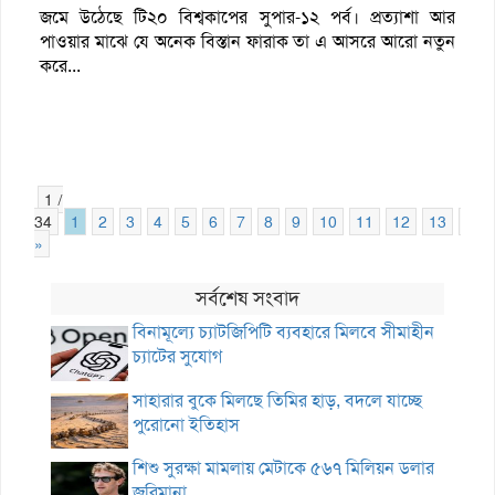
জমে উঠেছে টি২০ বিশ্বকাপের সুপার-১২ পর্ব। প্রত্যাশা আর
পাওয়ার মাঝে যে অনেক বিস্তান ফারাক তা এ আসরে আরো নতুন
করে...
1 /
34
1
2
3
4
5
6
7
8
9
10
11
12
13
14
»
সর্বশেষ সংবাদ
বিনামূল্যে চ্যাটজিপিটি ব্যবহারে মিলবে সীমাহীন
চ্যাটের সুযোগ
সাহারার বুকে মিলছে তিমির হাড়, বদলে যাচ্ছে
পুরোনো ইতিহাস
শিশু সুরক্ষা মামলায় মেটাকে ৫৬৭ মিলিয়ন ডলার
জরিমানা