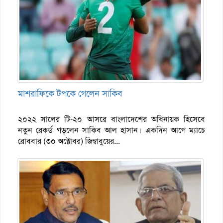
মাশরাফিকে টপকে গেলেন সাকিব
২০২২ সালের টি-২০ আসরে বাংলাদেশের অধিনায়ক হিসেবে
নতুন রেকর্ড গড়লেন সাকিব আল হাসান। একদিন আগে ম্যাচে
রোববার (৩০ অক্টোবর) জিম্বাবুয়ের...