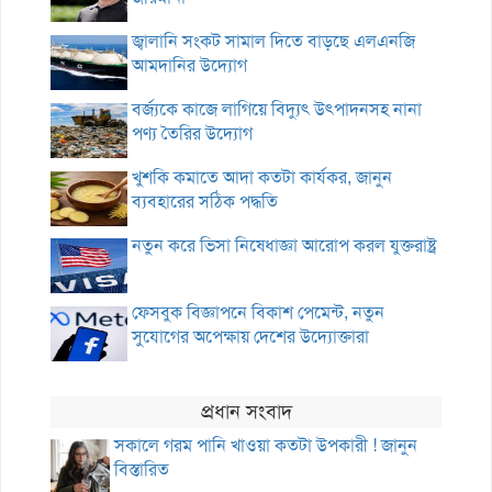
জ্বালানি সংকট সামাল দিতে বাড়ছে এলএনজি
আমদানির উদ্যোগ
বর্জ্যকে কাজে লাগিয়ে বিদ্যুৎ উৎপাদনসহ নানা
পণ্য তৈরির উদ্যোগ
খুশকি কমাতে আদা কতটা কার্যকর, জানুন
ব্যবহারের সঠিক পদ্ধতি
নতুন করে ভিসা নিষেধাজ্ঞা আরোপ করল যুক্তরাষ্ট্র
ফেসবুক বিজ্ঞাপনে বিকাশ পেমেন্ট, নতুন
সুযোগের অপেক্ষায় দেশের উদ্যোক্তারা
প্রধান সংবাদ
সকালে গরম পানি খাওয়া কতটা উপকারী ! জানুন
বিস্তারিত