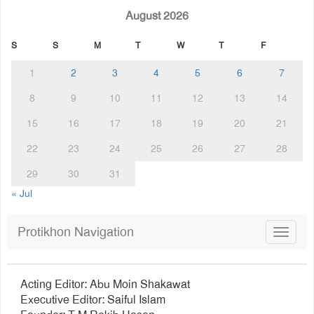
August 2026
S
S
M
T
W
T
F
1
2
3
4
5
6
7
8
9
10
11
12
13
14
15
16
17
18
19
20
21
22
23
24
25
26
27
28
29
30
31
« Jul
Protikhon Navigation
Toggle
navigat
Acting Editor: Abu Moin Shakawat
Executive Editor: Saiful Islam