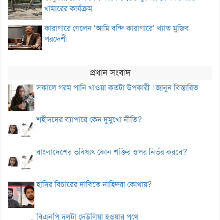
খামারের কার্যক্রম
কারাগারে গেলেন ‘আমি বন্দি কারাগারে’ খ্যাত মুজিব
পরদেশী
প্রধান সংবাদ
সকালে গরম পানি খাওয়া কতটা উপকারী ! জানুন বিস্তারিত
শহীদদের ব্যাপারে কেন দুমুখো নীতি?
বাংলাদেশের ভবিষ্যৎ কোন শক্তির ওপর নির্ভর করবে?
হাদির বিচারের দাবিতে নাহিদরা কোথায়?
বিএনপি দলটা দেউলিয়া হওয়ার পথে