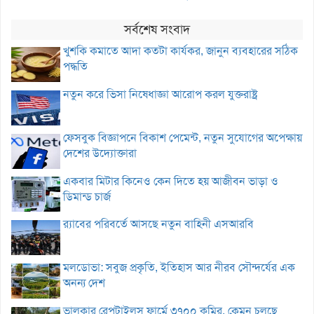
সর্বশেষ সংবাদ
খুশকি কমাতে আদা কতটা কার্যকর, জানুন ব্যবহারের সঠিক
পদ্ধতি
নতুন করে ভিসা নিষেধাজ্ঞা আরোপ করল যুক্তরাষ্ট্র
ফেসবুক বিজ্ঞাপনে বিকাশ পেমেন্ট, নতুন সুযোগের অপেক্ষায়
দেশের উদ্যোক্তারা
একবার মিটার কিনেও কেন দিতে হয় আজীবন ভাড়া ও
ডিমান্ড চার্জ
র‌্যাবের পরিবর্তে আসছে নতুন বাহিনী এসআরবি
মলডোভা: সবুজ প্রকৃতি, ইতিহাস আর নীরব সৌন্দর্যের এক
অনন্য দেশ
ভালুকার রেপটাইলস ফার্মে ৩৭০০ কুমির, কেমন চলছে