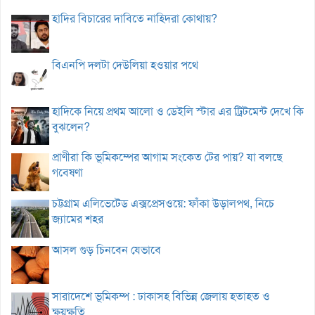
হাদির বিচারের দাবিতে নাহিদরা কোথায়?
বিএনপি দলটা দেউলিয়া হওয়ার পথে
হাদিকে নিয়ে প্রথম আলো ও ডেইলি স্টার এর ট্রিটমেন্ট দেখে কি
বুঝলেন?
প্রাণীরা কি ভূমিকম্পের আগাম সংকেত টের পায়? যা বলছে
গবেষণা
চট্টগ্রাম এলিভেটেড এক্সপ্রেসওয়ে: ফাঁকা উড়ালপথ, নিচে
জ্যামের শহর
আসল গুড় চিনবেন যেভাবে
সারাদেশে ভূমিকম্প : ঢাকাসহ বিভিন্ন জেলায় হতাহত ও
ক্ষয়ক্ষতি