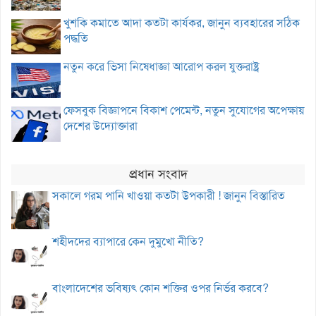
খুশকি কমাতে আদা কতটা কার্যকর, জানুন ব্যবহারের সঠিক
পদ্ধতি
নতুন করে ভিসা নিষেধাজ্ঞা আরোপ করল যুক্তরাষ্ট্র
ফেসবুক বিজ্ঞাপনে বিকাশ পেমেন্ট, নতুন সুযোগের অপেক্ষায়
দেশের উদ্যোক্তারা
প্রধান সংবাদ
সকালে গরম পানি খাওয়া কতটা উপকারী ! জানুন বিস্তারিত
শহীদদের ব্যাপারে কেন দুমুখো নীতি?
বাংলাদেশের ভবিষ্যৎ কোন শক্তির ওপর নির্ভর করবে?