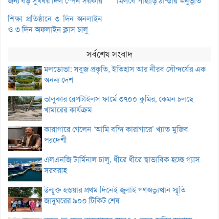
জন্য বড় সুখবর দিল স্পেন সরকার
মিলবে পাহাড়ি ঠান্ডার অনুভূতি
শিক্ষা প্রতিষ্ঠানে ৩ দিন অনলাইন
ও ৩ দিন অফলাইন ক্লাস চালু
সর্বশেষ সংবাদ
মলডোভা: সবুজ প্রকৃতি, ইতিহাস আর নীরব সৌন্দর্যের এক
অনন্য দেশ
ভালুকার রেপটাইলস ফার্মে ৩৭০০ কুমির, কেমন চলছে
খামারের কার্যক্রম
কারাগারে গেলেন ‘আমি বন্দি কারাগারে’ খ্যাত মুজিব
পরদেশী
এলএনজি টার্মিনাল চালু, ধীরে ধীরে স্বাভাবিক হচ্ছে গ্যাস
সরবরাহ
উন্মুক্ত হওয়ার প্রথম দিনেই জুলাই গণঅভ্যুত্থান স্মৃতি
জাদুঘরের ৯০০ টিকিট শেষ