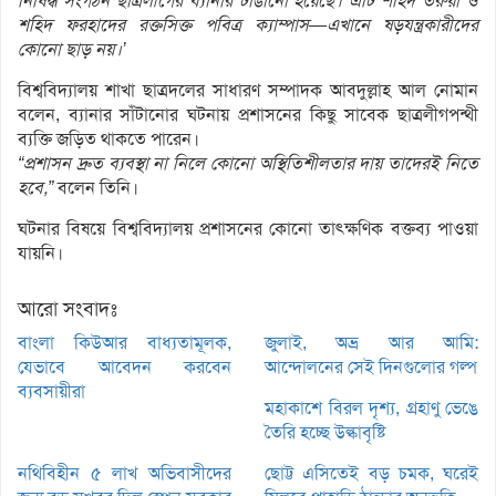
নিষিদ্ধ
সংগঠন
ছাত্রলীগের
ব্যানার
টাঙানো
হয়েছে।
এটি
শহিদ
তরুয়া
ও
শহিদ
ফরহাদের
রক্তসিক্ত
পবিত্র
ক্যাম্পাস—
এখানে
ষড়যন্ত্রকারীদের
কোনো
ছাড়
নয়।’
বিশ্ববিদ্যালয় শাখা ছাত্রদলের সাধারণ সম্পাদক আবদুল্লাহ আল নোমান
বলেন, ব্যানার সাঁটানোর ঘটনায় প্রশাসনের কিছু সাবেক ছাত্রলীগপন্থী
ব্যক্তি জড়িত থাকতে পারেন।
“
প্রশাসন
দ্রুত
ব্যবস্থা
না
নিলে
কোনো
অস্থিতিশীলতার
দায়
তাদেরই
নিতে
হবে,”
বলেন তিনি।
ঘটনার বিষয়ে বিশ্ববিদ্যালয় প্রশাসনের কোনো তাৎক্ষণিক বক্তব্য পাওয়া
যায়নি।
আরো সংবাদঃ
বাংলা কিউআর বাধ্যতামূলক,
জুলাই, অভ্র আর আমি:
যেভাবে আবেদন করবেন
আন্দোলনের সেই দিনগুলোর গল্প
ব্যবসায়ীরা
মহাকাশে বিরল দৃশ্য, গ্রহাণু ভেঙে
তৈরি হচ্ছে উল্কাবৃষ্টি
নথিবিহীন ৫ লাখ অভিবাসীদের
ছোট্ট এসিতেই বড় চমক, ঘরেই