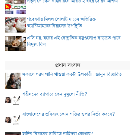
নতুন পে স্কেল বাস্তবায়নে আরও ২ বছর দেরির আশঙ্কা
গবেষণায় মিলল পোলট্রি মাংসে অতিরিক্ত
অ্যান্টিমাইক্রোবিয়ালের উপস্থিতি
এসি নয়, ঘরের এই বৈদ্যুতিক যন্ত্রগুলোও বাড়াতে পারে
বিদ্যুৎ বিল
প্রধান সংবাদ
সকালে গরম পানি খাওয়া কতটা উপকারী ! জানুন বিস্তারিত
শহীদদের ব্যাপারে কেন দুমুখো নীতি?
বাংলাদেশের ভবিষ্যৎ কোন শক্তির ওপর নির্ভর করবে?
হাদির বিচারের দাবিতে নাহিদরা কোথায়?