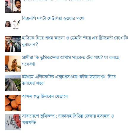
বিএনপি দলটা দেউলিয়া হওয়ার পথে
হাদিকে নিয়ে প্রথম আলো ও ডেইলি স্টার এর ট্রিটমেন্ট দেখে কি
বুঝলেন?
প্রাণীরা কি ভূমিকম্পের আগাম সংকেত টের পায়? যা বলছে
গবেষণা
চট্টগ্রাম এলিভেটেড এক্সপ্রেসওয়ে: ফাঁকা উড়ালপথ, নিচে
জ্যামের শহর
আসল গুড় চিনবেন যেভাবে
সারাদেশে ভূমিকম্প : ঢাকাসহ বিভিন্ন জেলায় হতাহত ও
ক্ষয়ক্ষতি