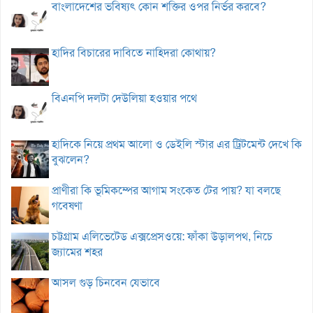
বাংলাদেশের ভবিষ্যৎ কোন শক্তির ওপর নির্ভর করবে?
হাদির বিচারের দাবিতে নাহিদরা কোথায়?
বিএনপি দলটা দেউলিয়া হওয়ার পথে
হাদিকে নিয়ে প্রথম আলো ও ডেইলি স্টার এর ট্রিটমেন্ট দেখে কি
বুঝলেন?
প্রাণীরা কি ভূমিকম্পের আগাম সংকেত টের পায়? যা বলছে
গবেষণা
চট্টগ্রাম এলিভেটেড এক্সপ্রেসওয়ে: ফাঁকা উড়ালপথ, নিচে
জ্যামের শহর
আসল গুড় চিনবেন যেভাবে