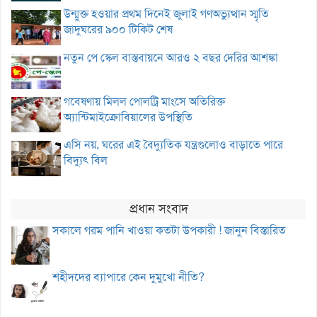
উন্মুক্ত হওয়ার প্রথম দিনেই জুলাই গণঅভ্যুত্থান স্মৃতি
জাদুঘরের ৯০০ টিকিট শেষ
নতুন পে স্কেল বাস্তবায়নে আরও ২ বছর দেরির আশঙ্কা
গবেষণায় মিলল পোলট্রি মাংসে অতিরিক্ত
অ্যান্টিমাইক্রোবিয়ালের উপস্থিতি
এসি নয়, ঘরের এই বৈদ্যুতিক যন্ত্রগুলোও বাড়াতে পারে
বিদ্যুৎ বিল
প্রধান সংবাদ
সকালে গরম পানি খাওয়া কতটা উপকারী ! জানুন বিস্তারিত
শহীদদের ব্যাপারে কেন দুমুখো নীতি?