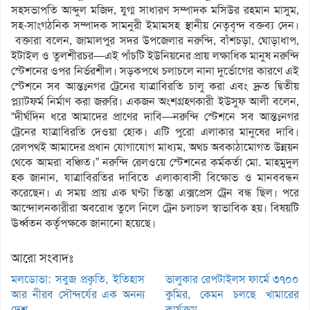
সহসভাপতি আব্দুল মজিদ, যুগ্ম সাধারণ সম্পাদক মসিউর রহমান মাসুম,
সহ-সাংগঠনিক সম্পাদক সামনুরী ইমামসহ স্থানীয় নেতৃবৃন্দ বক্তব্য দেন।
বক্তারা বলেন, জামালপুর সদর উপজেলার নরুন্দি, বাঁশচড়া, ঘোড়াধাপ,
ইটাইল ও তুলশীরচর—এই পাঁচটি ইউনিয়নের প্রায় লক্ষাধিক মানুষ নরুন্দি
স্টেশনের ওপর নির্ভরশীল। সড়কপথে চলাচলে নানা দুর্ভোগের কারণে এই
স্টেশনে সব আন্তঃনগর ট্রেনের যাত্রাবিরতি চালু করা এবং দ্রুত দ্বিতীয়
প্ল্যাটফর্ম নির্মাণ করা জরুরি। একজন অংশগ্রহণকারী ইউসুফ আলী বলেন,
“দীর্ঘদিন ধরে আমাদের প্রাণের দাবি—নরুন্দি স্টেশনে সব আন্তঃনগর
ট্রেনের যাত্রাবিরতি দেওয়া হোক। এটি পুরো এলাকার মানুষের দাবি।
রেলপথই আমাদের প্রধান যোগাযোগ মাধ্যম, অথচ অবকাঠামোগত উন্নয়ন
থেকে আমরা বঞ্চিত।” নরুন্দি রেলওয়ে স্টেশনের কর্মকর্তা মো. মাহমুদুল
হক জানান, যাত্রাবিরতির দাবিতে এলাকাবাসী বিক্ষোভ ও মানববন্ধন
করেছেন। এ সময় প্রায় এক ঘণ্টা তিস্তা এক্সপ্রেস ট্রেন বন্ধ ছিল। পরে
আন্দোলনকারীরা অবরোধ তুলে নিলে ট্রেন চলাচল স্বাভাবিক হয়। বিষয়টি
ঊর্ধ্বতন কর্তৃপক্ষকে জানানো হয়েছে।
আরো সংবাদঃ
মলডোভা: সবুজ প্রকৃতি, ইতিহাস
ভালুকার রেপটাইলস ফার্মে ৩৭০০
আর নীরব সৌন্দর্যের এক অনন্য
কুমির, কেমন চলছে খামারের
দেশ
কার্যক্রম