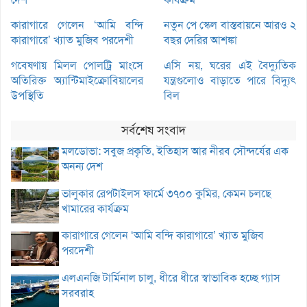
কারাগারে গেলেন ‘আমি বন্দি
নতুন পে স্কেল বাস্তবায়নে আরও ২
কারাগারে’ খ্যাত মুজিব পরদেশী
বছর দেরির আশঙ্কা
গবেষণায় মিলল পোলট্রি মাংসে
এসি নয়, ঘরের এই বৈদ্যুতিক
অতিরিক্ত অ্যান্টিমাইক্রোবিয়ালের
যন্ত্রগুলোও বাড়াতে পারে বিদ্যুৎ
উপস্থিতি
বিল
সর্বশেষ সংবাদ
মলডোভা: সবুজ প্রকৃতি, ইতিহাস আর নীরব সৌন্দর্যের এক
অনন্য দেশ
ভালুকার রেপটাইলস ফার্মে ৩৭০০ কুমির, কেমন চলছে
খামারের কার্যক্রম
কারাগারে গেলেন ‘আমি বন্দি কারাগারে’ খ্যাত মুজিব
পরদেশী
এলএনজি টার্মিনাল চালু, ধীরে ধীরে স্বাভাবিক হচ্ছে গ্যাস
সরবরাহ