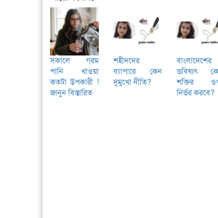
সকালে গরম
শহীদদের
বাংলাদেশের
পানি খাওয়া
ব্যাপারে কেন
ভবিষ্যৎ ক
কতটা উপকারী !
দুমুখো নীতি?
শক্তির ও
জানুন বিস্তারিত
নির্ভর করবে?