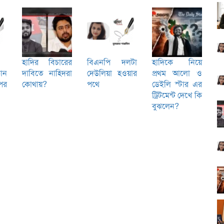
হাদির বিচারের
বিএনপি দলটা
হাদিকে নিয়ে
োন
দাবিতে নাহিদরা
দেউলিয়া হওয়ার
প্রথম আলো ও
পর
কোথায়?
পথে
ডেইলি স্টার এর
ট্রিটমেন্ট দেখে কি
বুঝলেন?