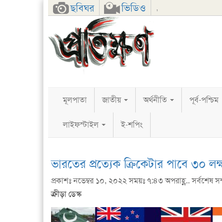
Facebook
Twitter
Google+
ছবিঘর
ভিডিও
,
মূলপাতা
জাতীয়
অর্থনীতি
পূর্ব-পশ্চিম
লাইফস্টাইল
ই-শপিং
ভারতের প্রত্যেক ক্রিকেটার পাবে ৩০ ল
প্রকাশঃ নভেম্বর ১০, ২০২২ সময়ঃ ৭:৪৩ অপরাহ্ণ.. সর্বশেষ সম
ক্রীড়া ডেস্ক