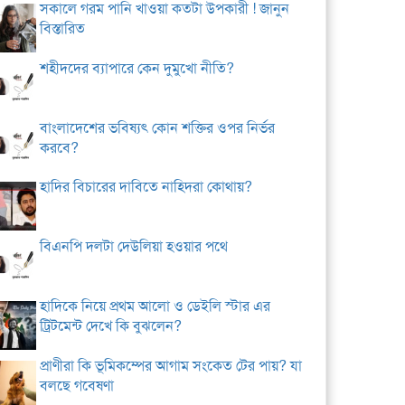
সকালে গরম পানি খাওয়া কতটা উপকারী ! জানুন
বিস্তারিত
শহীদদের ব্যাপারে কেন দুমুখো নীতি?
বাংলাদেশের ভবিষ্যৎ কোন শক্তির ওপর নির্ভর
করবে?
হাদির বিচারের দাবিতে নাহিদরা কোথায়?
বিএনপি দলটা দেউলিয়া হওয়ার পথে
হাদিকে নিয়ে প্রথম আলো ও ডেইলি স্টার এর
ট্রিটমেন্ট দেখে কি বুঝলেন?
প্রাণীরা কি ভূমিকম্পের আগাম সংকেত টের পায়? যা
বলছে গবেষণা