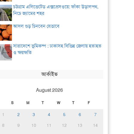
চট্টগ্রাম এলিভেটেড এক্সপ্রেসওয়ে: ফাঁকা উড়ালপথ,
নিচে জ্যামের শহর
আসল গুড় চিনবেন যেভাবে
সারাদেশে ভূমিকম্প : ঢাকাসহ বিভিন্ন জেলায় হতাহত
ও ক্ষয়ক্ষতি
আর্কাইভ
August 2026
S
M
T
W
T
F
1
2
3
4
5
6
7
8
9
10
11
12
13
14