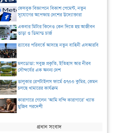
ফেসবুক বিজ্ঞাপনে বিকাশ পেমেন্ট, নতুন
সুযোগের অপেক্ষায় দেশের উদ্যোক্তারা
একবার মিটার কিনেও কেন দিতে হয় আজীবন
ভাড়া ও ডিমান্ড চার্জ
র‌্যাবের পরিবর্তে আসছে নতুন বাহিনী এসআরবি
মলডোভা: সবুজ প্রকৃতি, ইতিহাস আর নীরব
সৌন্দর্যের এক অনন্য দেশ
ভালুকার রেপটাইলস ফার্মে ৩৭০০ কুমির, কেমন
চলছে খামারের কার্যক্রম
কারাগারে গেলেন ‘আমি বন্দি কারাগারে’ খ্যাত
মুজিব পরদেশী
প্রধান সংবাদ