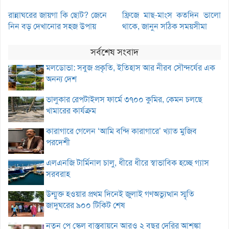
রান্নাঘরের জায়গা কি ছোট? জেনে
ফ্রিজে মাছ-মাংস কতদিন ভালো
নিন বড় দেখানোর সহজ উপায়
থাকে, জানুন সঠিক সময়সীমা
সর্বশেষ সংবাদ
মলডোভা: সবুজ প্রকৃতি, ইতিহাস আর নীরব সৌন্দর্যের এক
অনন্য দেশ
ভালুকার রেপটাইলস ফার্মে ৩৭০০ কুমির, কেমন চলছে
খামারের কার্যক্রম
কারাগারে গেলেন ‘আমি বন্দি কারাগারে’ খ্যাত মুজিব
পরদেশী
এলএনজি টার্মিনাল চালু, ধীরে ধীরে স্বাভাবিক হচ্ছে গ্যাস
সরবরাহ
উন্মুক্ত হওয়ার প্রথম দিনেই জুলাই গণঅভ্যুত্থান স্মৃতি
জাদুঘরের ৯০০ টিকিট শেষ
নতুন পে স্কেল বাস্তবায়নে আরও ২ বছর দেরির আশঙ্কা