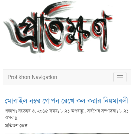
Protikhon Navigation
Toggle
navigat
মোবাইল নম্বর গোপন রেখে কল করার নিয়মাবলী
প্রকাশঃ নভেম্বর ৩, ২০১৫ সময়ঃ ৮:২১ অপরাহ্ণ.. সর্বশেষ সম্পাদনাঃ ৮:২১
অপরাহ্ণ
প্রতিক্ষণ ডেস্ক