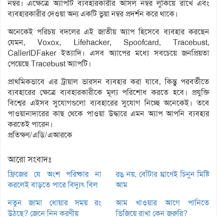
নম্বর। এক্ষেত্রে অ্যাপটি ব্যবহারকারীর আসল নম্বর লুকিয়ে রাখে এবং
ব্যবহারকারীর দেওয়া অন্য একটি ভুয়া নম্বর প্রদর্শন করে থাকে।
অনেকেই পরিচয় বদলের এই জাতীয় অ্যাপ হিসেবে ব্যবহার করছেন
যেমন, Voxox, Lifehacker, Spoofcard, Tracebust,
CallerIDFaker ইত্যাদি। এসব অ্যাপের মধ্যে সবচেয়ে জনপ্রিয়তা
পেয়েছে Tracebust অ্যাপটি।
প্রাথমিকভাবে এর ট্রায়াল ভারসন ব্যবহার করা যাবে, কিন্তু পরবর্তীতে
ব্যবহারের ক্ষেত্রে ব্যবহারকারীকে মূল্য পরিশোধ করতে হবে। প্রযুক্তি
বিশ্বের এইসব সুযোগগুলো ব্যবহারের সুযোগ নিচ্ছে অনেকেই। তবে
পাওয়ানাদারের কাছ থেকে পাওয়া উদ্ধারে এমন অ্যাপ আপনি ব্যবহার
করতেই পারেন।
প্রতিক্ষণ/এডি/এআরকে
আরো সংবাদঃ
ফ্রিজের যে অংশ পরিষ্কার না
রঙ নয়, বোঁটার ঘ্রাণেই চিনুন মিষ্টি
করলেই বাড়তে পারে বিদ্যুৎ বিল
আম
নতুন জামা ধোয়ার সময় রং
আম খাওয়ার আগে পানিতে
উঠছে? জেনে নিন করণীয়
ভিজিয়ে রাখা কেন জরুরি?