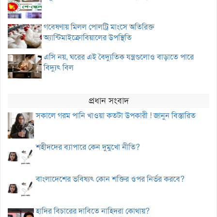
গবেষণায় মিলল পোলট্রি মাংসে অতিরিক্ত
অ্যান্টিমাইক্রোবিয়ালের উপস্থিতি
এসি নয়, ঘরের এই বৈদ্যুতিক যন্ত্রগুলোও বাড়াতে পারে
বিদ্যুৎ বিল
প্রধান সংবাদ
সকালে গরম পানি খাওয়া কতটা উপকারী ! জানুন বিস্তারিত
শহীদদের ব্যাপারে কেন দুমুখো নীতি?
বাংলাদেশের ভবিষ্যৎ কোন শক্তির ওপর নির্ভর করবে?
হাদির বিচারের দাবিতে নাহিদরা কোথায়?