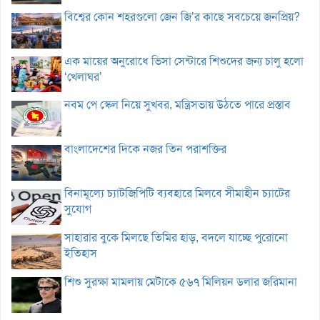
বিশ্বের কোন শহরগুলো জেন জি’র কাছে সবচেয়ে জনপ্রিয়?
এক মায়ের অনুরোধে ভিসা সেন্টারে শিশুদের জন্য চালু হলো
‘খেলাঘর’
নবম পে স্কেল নিয়ে সুখবর, মন্ত্রিসভায় উঠতে পারে প্রস্তাব
বাংলাদেশের দিকে নজর তিন পরাশক্তির
বিনামূল্যে চ্যাটজিপিটি ব্যবহারে মিলবে সীমাহীন চ্যাটের
সুযোগ
সাহারার বুকে মিলছে তিমির হাড়, বদলে যাচ্ছে পুরোনো
ইতিহাস
শিশু সুরক্ষা মামলায় মেটাকে ৫৬৭ মিলিয়ন ডলার জরিমানা