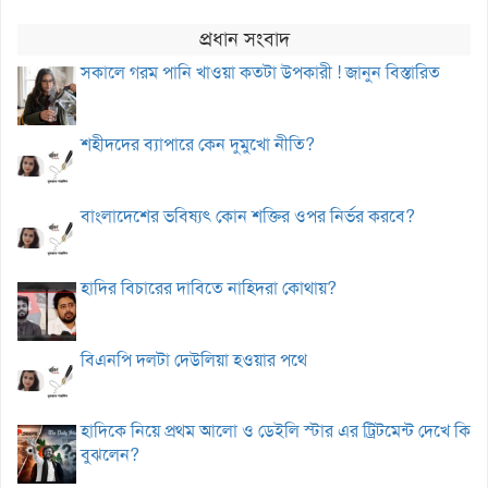
প্রধান সংবাদ
সকালে গরম পানি খাওয়া কতটা উপকারী ! জানুন বিস্তারিত
শহীদদের ব্যাপারে কেন দুমুখো নীতি?
বাংলাদেশের ভবিষ্যৎ কোন শক্তির ওপর নির্ভর করবে?
হাদির বিচারের দাবিতে নাহিদরা কোথায়?
বিএনপি দলটা দেউলিয়া হওয়ার পথে
হাদিকে নিয়ে প্রথম আলো ও ডেইলি স্টার এর ট্রিটমেন্ট দেখে কি
বুঝলেন?