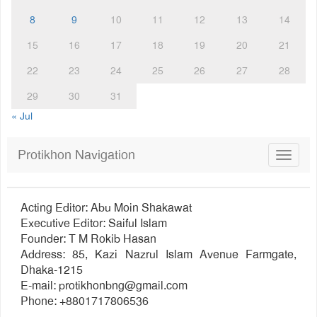
8
9
10
11
12
13
14
15
16
17
18
19
20
21
22
23
24
25
26
27
28
29
30
31
« Jul
Protikhon Navigation
Toggle
navigat
Acting Editor: Abu Moin Shakawat
Executive Editor: Saiful Islam
Founder: T M Rokib Hasan
Address: 85, Kazi Nazrul Islam Avenue Farmgate,
Dhaka-1215
E-mail:
protikhonbng@gmail.com
Phone: +8801717806536