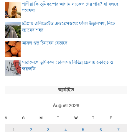
প্রাণীরা কি ভূমিকম্পের আগাম সংকেত টের পায়? যা বলছে
গবেষণা
চট্টগ্রাম এলিভেটেড এক্সপ্রেসওয়ে: ফাঁকা উড়ালপথ, নিচে
জ্যামের শহর
আসল গুড় চিনবেন যেভাবে
সারাদেশে ভূমিকম্প : ঢাকাসহ বিভিন্ন জেলায় হতাহত ও
ক্ষয়ক্ষতি
আর্কাইভ
August 2026
S
S
M
T
W
T
F
1
2
3
4
5
6
7