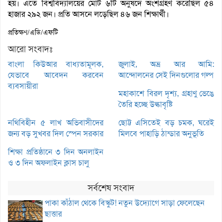
হয়। এতে বিশ্ববিদ্যালয়ের মোট ৬টি অনুষদে অংশগ্রহণ করেছিল ৫৪
হাজার ২৯২ জন। প্রতি আসনে লড়েছিল ৪৬ জন শিক্ষার্থী।
প্রতিক্ষণ/এডি/এফটি
আরো সংবাদঃ
বাংলা কিউআর বাধ্যতামূলক,
জুলাই, অভ্র আর আমি:
যেভাবে আবেদন করবেন
আন্দোলনের সেই দিনগুলোর গল্প
ব্যবসায়ীরা
মহাকাশে বিরল দৃশ্য, গ্রহাণু ভেঙে
তৈরি হচ্ছে উল্কাবৃষ্টি
নথিবিহীন ৫ লাখ অভিবাসীদের
ছোট্ট এসিতেই বড় চমক, ঘরেই
জন্য বড় সুখবর দিল স্পেন সরকার
মিলবে পাহাড়ি ঠান্ডার অনুভূতি
শিক্ষা প্রতিষ্ঠানে ৩ দিন অনলাইন
ও ৩ দিন অফলাইন ক্লাস চালু
সর্বশেষ সংবাদ
পাকা কাঁঠাল থেকে বিস্কুট! নতুন উদ্যোগে সাড়া ফেলেছেন
ছাত্তার