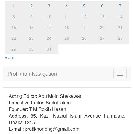
1
2
3
4
5
6
7
8
9
10
11
12
13
14
15
16
17
18
19
20
21
22
23
24
25
26
27
28
29
30
31
« Jul
Protikhon Navigation
Toggle
navigat
Acting Editor: Abu Moin Shakawat
Executive Editor: Saiful Islam
Founder: T M Rokib Hasan
Address: 85, Kazi Nazrul Islam Avenue Farmgate,
Dhaka-1215
E-mail:
protikhonbng@gmail.com