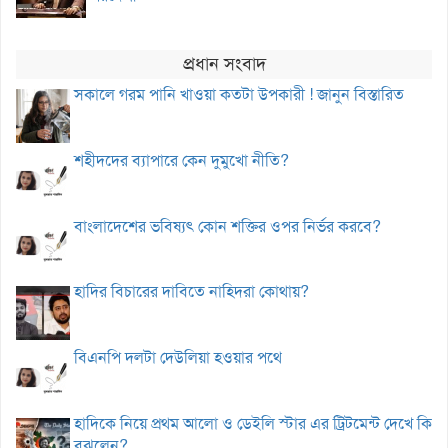
প্রধান সংবাদ
সকালে গরম পানি খাওয়া কতটা উপকারী ! জানুন বিস্তারিত
শহীদদের ব্যাপারে কেন দুমুখো নীতি?
বাংলাদেশের ভবিষ্যৎ কোন শক্তির ওপর নির্ভর করবে?
হাদির বিচারের দাবিতে নাহিদরা কোথায়?
বিএনপি দলটা দেউলিয়া হওয়ার পথে
হাদিকে নিয়ে প্রথম আলো ও ডেইলি স্টার এর ট্রিটমেন্ট দেখে কি
বুঝলেন?