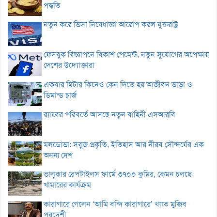
পদ্ধতি
নতুন করে ভিসা নিষেধাজ্ঞা আরোপ করল যুক্তরাষ্ট্র
ফেসবুক বিজ্ঞাপনে বিকাশ পেমেন্ট, নতুন সুযোগের অপেক্ষায়
দেশের উদ্যোক্তারা
একবার মিটার কিনেও কেন দিতে হয় আজীবন ভাড়া ও
ডিমান্ড চার্জ
র‌্যাবের পরিবর্তে আসছে নতুন বাহিনী এসআরবি
মলডোভা: সবুজ প্রকৃতি, ইতিহাস আর নীরব সৌন্দর্যের এক
অনন্য দেশ
ভালুকার রেপটাইলস ফার্মে ৩৭০০ কুমির, কেমন চলছে
খামারের কার্যক্রম
কারাগারে গেলেন ‘আমি বন্দি কারাগারে’ খ্যাত মুজিব
পরদেশী