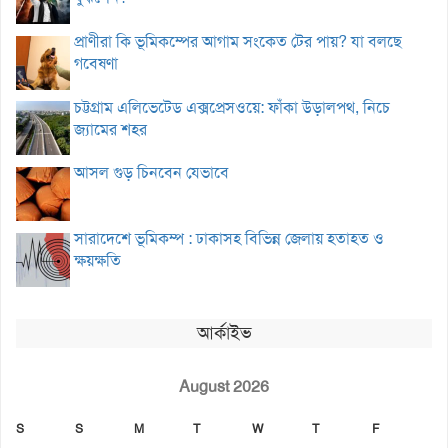
প্রাণীরা কি ভূমিকম্পের আগাম সংকেত টের পায়? যা বলছে
গবেষণা
চট্টগ্রাম এলিভেটেড এক্সপ্রেসওয়ে: ফাঁকা উড়ালপথ, নিচে
জ্যামের শহর
আসল গুড় চিনবেন যেভাবে
সারাদেশে ভূমিকম্প : ঢাকাসহ বিভিন্ন জেলায় হতাহত ও
ক্ষয়ক্ষতি
আর্কাইভ
August 2026
S
S
M
T
W
T
F