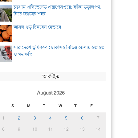
চট্টগ্রাম এলিভেটেড এক্সপ্রেসওয়ে: ফাঁকা উড়ালপথ,
নিচে জ্যামের শহর
আসল গুড় চিনবেন যেভাবে
সারাদেশে ভূমিকম্প : ঢাকাসহ বিভিন্ন জেলায় হতাহত
ও ক্ষয়ক্ষতি
আর্কাইভ
August 2026
S
M
T
W
T
F
1
2
3
4
5
6
7
8
9
10
11
12
13
14