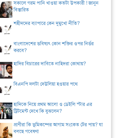
সকালে গরম পানি খাওয়া কতটা উপকারী ! জানুন
বিস্তারিত
শহীদদের ব্যাপারে কেন দুমুখো নীতি?
বাংলাদেশের ভবিষ্যৎ কোন শক্তির ওপর নির্ভর
করবে?
হাদির বিচারের দাবিতে নাহিদরা কোথায়?
বিএনপি দলটা দেউলিয়া হওয়ার পথে
হাদিকে নিয়ে প্রথম আলো ও ডেইলি স্টার এর
ট্রিটমেন্ট দেখে কি বুঝলেন?
প্রাণীরা কি ভূমিকম্পের আগাম সংকেত টের পায়? যা
বলছে গবেষণা