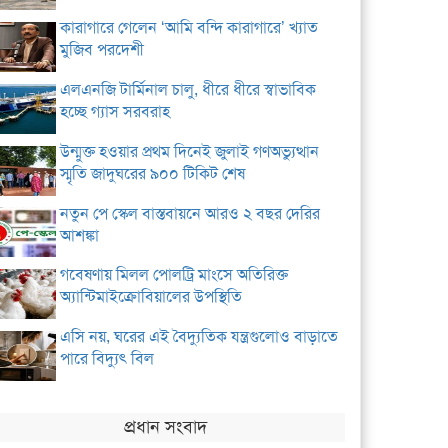
কারাগারে গেলেন ‘আমি বন্দি কারাগারে’ খ্যাত
মুজিব পরদেশী
এলএনজি টার্মিনাল চালু, ধীরে ধীরে স্বাভাবিক
হচ্ছে গ্যাস সরবরাহ
উন্মুক্ত হওয়ার প্রথম দিনেই জুলাই গণঅভ্যুত্থান
স্মৃতি জাদুঘরের ৯০০ টিকিট শেষ
নতুন পে স্কেল বাস্তবায়নে আরও ২ বছর দেরির
আশঙ্কা
গবেষণায় মিলল পোলট্রি মাংসে অতিরিক্ত
অ্যান্টিমাইক্রোবিয়ালের উপস্থিতি
এসি নয়, ঘরের এই বৈদ্যুতিক যন্ত্রগুলোও বাড়াতে
পারে বিদ্যুৎ বিল
প্রধান সংবাদ