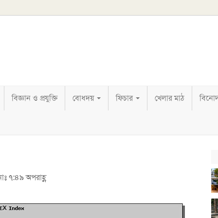
বিজ্ঞান ও প্রযুক্তি
বোধদয়
ফিচার
খেলার মাঠ
বিনো
নাঃ ৭:৪৯ অপরাহ্ণ