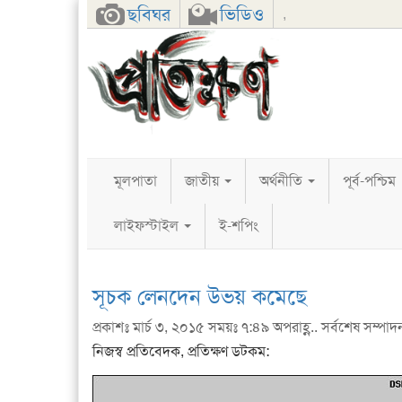
Facebook
Twitter
Google+
ছবিঘর
ভিডিও
,
মূলপাতা
জাতীয়
অর্থনীতি
পূর্ব-পশ্চিম
লাইফস্টাইল
ই-শপিং
সূচক লেনদেন উভয় কমেছে
প্রকাশঃ মার্চ ৩, ২০১৫ সময়ঃ ৭:৪৯ অপরাহ্ণ.. সর্বশেষ সম্পাদ
নিজস্ব প্রতিবেদক, প্রতিক্ষণ ডটকম: