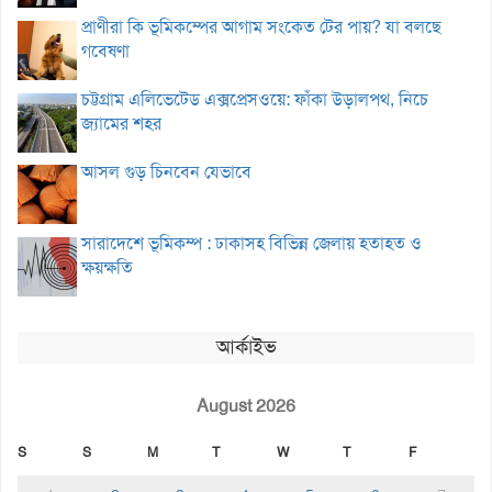
প্রাণীরা কি ভূমিকম্পের আগাম সংকেত টের পায়? যা বলছে
গবেষণা
চট্টগ্রাম এলিভেটেড এক্সপ্রেসওয়ে: ফাঁকা উড়ালপথ, নিচে
জ্যামের শহর
আসল গুড় চিনবেন যেভাবে
সারাদেশে ভূমিকম্প : ঢাকাসহ বিভিন্ন জেলায় হতাহত ও
ক্ষয়ক্ষতি
আর্কাইভ
August 2026
S
S
M
T
W
T
F