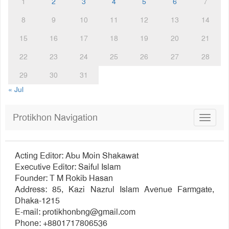
1
2
3
4
5
6
7
8
9
10
11
12
13
14
15
16
17
18
19
20
21
22
23
24
25
26
27
28
29
30
31
« Jul
Protikhon Navigation
Toggle
navigat
Acting Editor: Abu Moin Shakawat
Executive Editor: Saiful Islam
Founder: T M Rokib Hasan
Address: 85, Kazi Nazrul Islam Avenue Farmgate,
Dhaka-1215
E-mail:
protikhonbng@gmail.com
Phone: +8801717806536