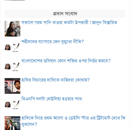
প্রধান সংবাদ
সকালে গরম পানি খাওয়া কতটা উপকারী ! জানুন বিস্তারিত
শহীদদের ব্যাপারে কেন দুমুখো নীতি?
বাংলাদেশের ভবিষ্যৎ কোন শক্তির ওপর নির্ভর করবে?
হাদির বিচারের দাবিতে নাহিদরা কোথায়?
বিএনপি দলটা দেউলিয়া হওয়ার পথে
হাদিকে নিয়ে প্রথম আলো ও ডেইলি স্টার এর ট্রিটমেন্ট দেখে কি
বুঝলেন?