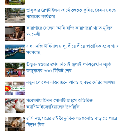
ভালুকার রেপটাইলস ফার্মে ৩৭০০ কুমির, কেমন চলছে
খামারের কার্যক্রম
কারাগারে গেলেন ‘আমি বন্দি কারাগারে’ খ্যাত মুজিব
পরদেশী
এলএনজি টার্মিনাল চালু, ধীরে ধীরে স্বাভাবিক হচ্ছে গ্যাস
সরবরাহ
উন্মুক্ত হওয়ার প্রথম দিনেই জুলাই গণঅভ্যুত্থান স্মৃতি
জাদুঘরের ৯০০ টিকিট শেষ
নতুন পে স্কেল বাস্তবায়নে আরও ২ বছর দেরির আশঙ্কা
গবেষণায় মিলল পোলট্রি মাংসে অতিরিক্ত
অ্যান্টিমাইক্রোবিয়ালের উপস্থিতি
এসি নয়, ঘরের এই বৈদ্যুতিক যন্ত্রগুলোও বাড়াতে পারে
বিদ্যুৎ বিল