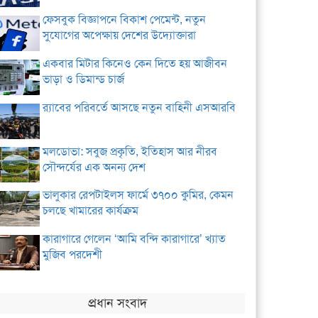
ফেসবুক বিজ্ঞাপনে বিকাশ পেমেন্ট, নতুন
সুযোগের অপেক্ষায় দেশের উদ্যোক্তারা
একবার মিটার কিনেও কেন দিতে হয় আজীবন
ভাড়া ও ডিমান্ড চার্জ
র‌্যাবের পরিবর্তে আসছে নতুন বাহিনী এসআরবি
মলডোভা: সবুজ প্রকৃতি, ইতিহাস আর নীরব
সৌন্দর্যের এক অনন্য দেশ
ভালুকার রেপটাইলস ফার্মে ৩৭০০ কুমির, কেমন
চলছে খামারের কার্যক্রম
কারাগারে গেলেন ‘আমি বন্দি কারাগারে’ খ্যাত
মুজিব পরদেশী
প্রধান সংবাদ