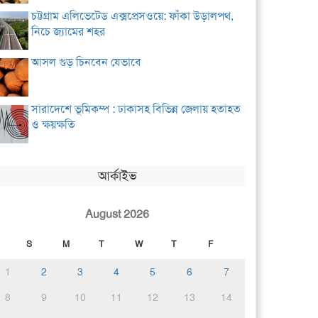
চট্টগ্রাম এলিভেটেড এক্সপ্রেসওয়ে: ফাঁকা উড়ালপথ,
নিচে জ্যামের শহর
আসল গুড় চিনবেন যেভাবে
সারাদেশে ভূমিকম্প : ঢাকাসহ বিভিন্ন জেলায় হতাহত
ও ক্ষয়ক্ষতি
আর্কাইভ
August 2026
S
M
T
W
T
F
1
2
3
4
5
6
7
8
9
10
11
12
13
14