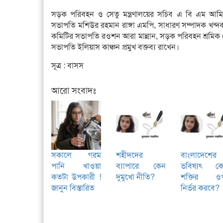
সড়ক পরিবহন ও সেতু মন্ত্রণালয়ের সচিব এ বি এম আমিন
সভাপতি মশিউর রহমান রাঙ্গা এমপি, সাধারণ সম্পাদক খন্দক
কমিটির সভাপতি রওশন আরা মান্নান, সড়ক পরিবহন শ্রমি
সভাপতি ইলিয়াস কাঞ্চন প্রমুখ বক্তব্য রাখেন।
সূত্র : বাসস
আরো সংবাদঃ
সকালে গরম
শহীদদের
বাংলাদেশের
পানি খাওয়া
ব্যাপারে কেন
ভবিষ্যৎ ক
কতটা উপকারী !
দুমুখো নীতি?
শক্তির ও
জানুন বিস্তারিত
নির্ভর করবে?