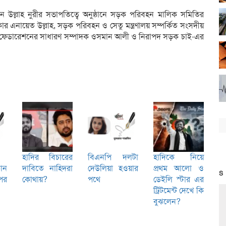
 উল্লাহ নুরীর সভাপতিত্বে অনুষ্ঠানে সড়ক পরিবহন মালিক সমিতির
ার এনায়েত উল্লাহ, সড়ক পরিবহন ও সেতু মন্ত্রণালয় সম্পর্কিত সংসদীয়
ক ফেডারেশনের সাধারণ সম্পাদক ওসমান আলী ও নিরাপদ সড়ক চাই-এর
হাদির বিচারের
বিএনপি দলটা
হাদিকে নিয়ে
োন
দাবিতে নাহিদরা
দেউলিয়া হওয়ার
প্রথম আলো ও
S
পর
কোথায়?
পথে
ডেইলি স্টার এর
ট্রিটমেন্ট দেখে কি
বুঝলেন?