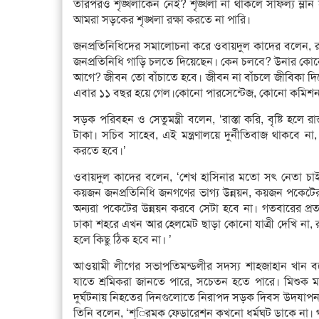
তারপরও শৃঙ্খলাকেন নেই? শৃঙ্খলা না থাকলে সাফল্য ম্লান
আমরা সড়কের শৃঙ্খলা রক্ষা করতে না পারি।
জনপ্রতিনিধিদের সমালোচনা করে ওবায়দুল কাদের বলেন, রা
জনপ্রতিনিধি গাড়ি চলতে দিয়েছেন। কেন চলবে? উনার কোন
আগে? জীবন তো বাঁচাতে হবে। জীবন না বাঁচলে জীবিকা দিয়ে
এবার ১১ বছর হয়ে গেল।কোনো পারসেন্টেজ, কোনো কমিশ
সড়ক পরিবহন ও সেতুমন্ত্রী বলেন, ‘রাস্তা করি, বৃষ্টি হলে
টাকা। সচিব সাহেব, এই মন্ত্রণালয়ে দুর্নীতিবাজ থাকবে না
করতে হবে।’
ওবায়দুল কাদের বলেন, ‘শেখ হাসিনার মতো সৎ নেতা চা
কয়জন জনপ্রতিনিধি জনগণের ভাগ্য উন্নয়ন, কয়জন পকেটের
অন্যরা পকেটের উন্নয়ন করবে সেটা হবে না। গতবারের প্র
ঢাকা শহরে এখন আর হেলমেট ছাড়া কোনো যাত্রী দেখি না, রাস্
হলে কিছু ঠিক হবে না। ’
আওয়ামী লীগের সভাপতিমন্ডলীর সদস্য শাহজাহান খান
যাতে শ্রমিকরা জানতে পারে, সচেতন হতে পারে। মিশুক মনির
দুর্ঘটনায় নিহতের দিনগুলোতে নিরাপদ সড়ক দিবস উদযাপন 
তিনি বলেন, ‘শ্িরমক ফেডারেশন কখনো ধর্মঘট ডাকে না। 