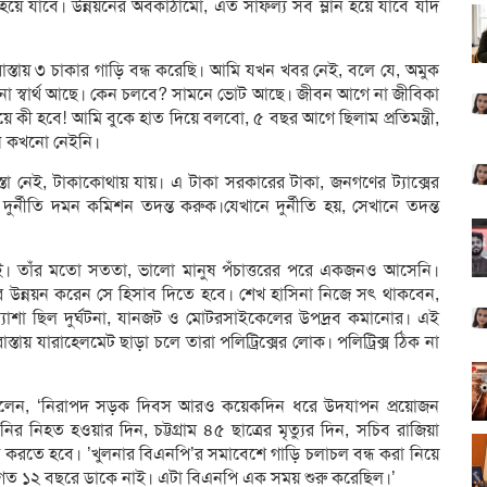
 হয়ে যাবে। উন্নয়নের অবকাঠামো, এত সাফল্য সব ম্লান হয়ে যাবে যদি
স্তায় ৩ চাকার গাড়ি বন্ধ করেছি। আমি যখন খবর নেই, বলে যে, অমুক
ো স্বার্থ আছে। কেন চলবে? সামনে ভোট আছে। জীবন আগে না জীবিকা
 কী হবে! আমি বুকে হাত দিয়ে বলবো, ৫ বছর আগে ছিলাম প্রতিমন্ত্রী,
ন কখনো নেইনি।
 রাস্তা নেই, টাকাকোথায় যায়। এ টাকা সরকারের টাকা, জনগণের ট্যাক্সের
, দুর্নীতি দমন কমিশন তদন্ত করুক।যেখানে দুর্নীতি হয়, সেখানে তদন্ত
ই। তাঁর মতো সততা, ভালো মানুষ পঁচাত্তরের পরে একজনও আসেনি।
 উন্নয়ন করেন সে হিসাব দিতে হবে। শেখ হাসিনা নিজে সৎ থাকবেন,
ত্যাশা ছিল দুর্ঘটনা, যানজট ও মোটরসাইকেলের উপদ্রব কমানোর। এই
তায় যারাহেলমেট ছাড়া চলে তারা পলিট্রিক্সের লোক। পলিট্রিক্স ঠিক না
 বলেন, ‘নিরাপদ সড়ক দিবস আরও কয়েকদিন ধরে উদযাপন প্রয়োজন
 নিহত হওয়ার দিন, চট্টগ্রাম ৪৫ ছাত্রের মৃত্যুর দিন, সচিব রাজিয়া
করতে হবে। ’খুলনার বিএনপি’র সমাবেশে গাড়ি চলাচল বন্ধ করা নিয়ে
গত ১২ বছরে ডাকে নাই। এটা বিএনপি এক সময় শুরু করেছিল।’