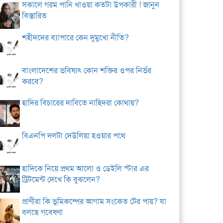
সকালে গরম পানি খাওয়া কতটা উপকারী ! জানুন
বিস্তারিত
শহীদদের ব্যাপারে কেন দুমুখো নীতি?
বাংলাদেশের ভবিষ্যৎ কোন শক্তির ওপর নির্ভর
করবে?
হাদির বিচারের দাবিতে নাহিদরা কোথায়?
বিএনপি দলটা দেউলিয়া হওয়ার পথে
হাদিকে নিয়ে প্রথম আলো ও ডেইলি স্টার এর
ট্রিটমেন্ট দেখে কি বুঝলেন?
প্রাণীরা কি ভূমিকম্পের আগাম সংকেত টের পায়? যা
বলছে গবেষণা