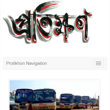
Protikhon Navigation
Toggle
navigat