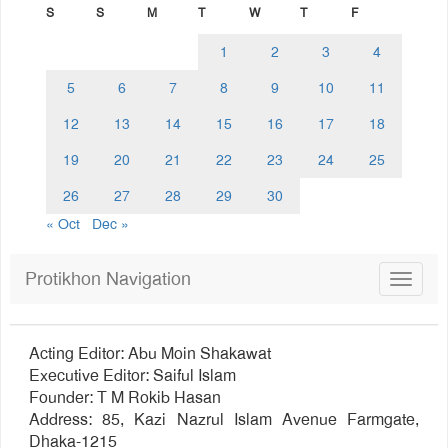
S
S
M
T
W
T
F
1
2
3
4
5
6
7
8
9
10
11
12
13
14
15
16
17
18
19
20
21
22
23
24
25
26
27
28
29
30
« Oct
Dec »
Protikhon Navigation
Toggle
navigat
Acting Editor: Abu Moin Shakawat
Executive Editor: Saiful Islam
Founder: T M Rokib Hasan
Address: 85, Kazi Nazrul Islam Avenue Farmgate,
Dhaka-1215