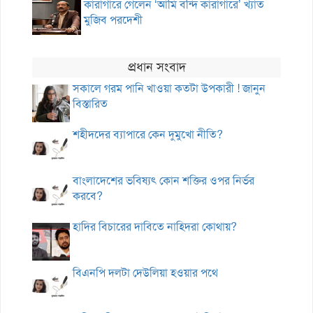
কারাগারে গেলেন ‘আমি বন্দি কারাগারে’ খ্যাত
মুজিব পরদেশী
প্রধান সংবাদ
সকালে গরম পানি খাওয়া কতটা উপকারী ! জানুন
বিস্তারিত
শহীদদের ব্যাপারে কেন দুমুখো নীতি?
বাংলাদেশের ভবিষ্যৎ কোন শক্তির ওপর নির্ভর
করবে?
হাদির বিচারের দাবিতে নাহিদরা কোথায়?
বিএনপি দলটা দেউলিয়া হওয়ার পথে