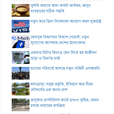
খুশকি কমাতে আদা কতটা কার্যকর, জানুন
ব্যবহারের সঠিক পদ্ধতি
নতুন করে ভিসা নিষেধাজ্ঞা আরোপ করল যুক্তরাষ্ট্র
ফেসবুক বিজ্ঞাপনে বিকাশ পেমেন্ট, নতুন
সুযোগের অপেক্ষায় দেশের উদ্যোক্তারা
একবার মিটার কিনেও কেন দিতে হয় আজীবন
ভাড়া ও ডিমান্ড চার্জ
র‌্যাবের পরিবর্তে আসছে নতুন বাহিনী এসআরবি
মলডোভা: সবুজ প্রকৃতি, ইতিহাস আর নীরব
সৌন্দর্যের এক অনন্য দেশ
ভালুকার রেপটাইলস ফার্মে ৩৭০০ কুমির, কেমন
চলছে খামারের কার্যক্রম