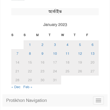
আর্কাইভ
January 2023
S
S
M
T
W
T
F
1
2
3
4
5
6
7
8
9
10
11
12
13
14
15
16
17
18
19
20
21
22
23
24
25
26
27
28
29
30
31
« Dec
Feb »
Protikhon Navigation
Toggle
navigat