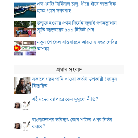
এলএনজি টার্মিনাল চালু, ধীরে ধীরে স্বাভাবিক
হচ্ছে গ্যাস সরবরাহ
উন্মুক্ত হওয়ার প্রথম দিনেই জুলাই গণঅভ্যুত্থান
স্মৃতি জাদুঘরের ৯০০ টিকিট শেষ
নতুন পে স্কেল বাস্তবায়নে আরও ২ বছর দেরির
আশঙ্কা
প্রধান সংবাদ
সকালে গরম পানি খাওয়া কতটা উপকারী ! জানুন
বিস্তারিত
শহীদদের ব্যাপারে কেন দুমুখো নীতি?
বাংলাদেশের ভবিষ্যৎ কোন শক্তির ওপর নির্ভর
করবে?