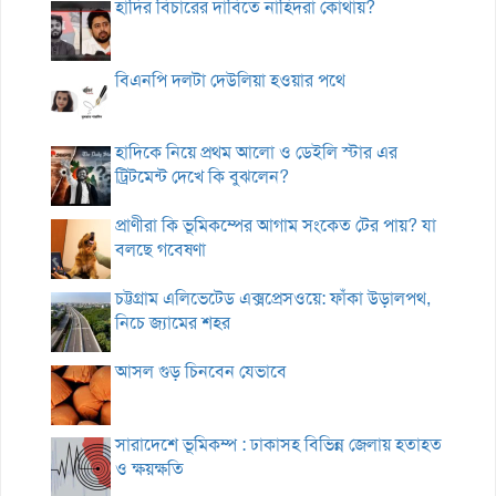
হাদির বিচারের দাবিতে নাহিদরা কোথায়?
বিএনপি দলটা দেউলিয়া হওয়ার পথে
হাদিকে নিয়ে প্রথম আলো ও ডেইলি স্টার এর
ট্রিটমেন্ট দেখে কি বুঝলেন?
প্রাণীরা কি ভূমিকম্পের আগাম সংকেত টের পায়? যা
বলছে গবেষণা
চট্টগ্রাম এলিভেটেড এক্সপ্রেসওয়ে: ফাঁকা উড়ালপথ,
নিচে জ্যামের শহর
আসল গুড় চিনবেন যেভাবে
সারাদেশে ভূমিকম্প : ঢাকাসহ বিভিন্ন জেলায় হতাহত
ও ক্ষয়ক্ষতি