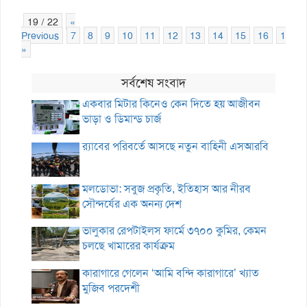
19 / 22
«
Previous
7
8
9
10
11
12
13
14
15
16
17
»
সর্বশেষ সংবাদ
একবার মিটার কিনেও কেন দিতে হয় আজীবন
ভাড়া ও ডিমান্ড চার্জ
র‌্যাবের পরিবর্তে আসছে নতুন বাহিনী এসআরবি
মলডোভা: সবুজ প্রকৃতি, ইতিহাস আর নীরব
সৌন্দর্যের এক অনন্য দেশ
ভালুকার রেপটাইলস ফার্মে ৩৭০০ কুমির, কেমন
চলছে খামারের কার্যক্রম
কারাগারে গেলেন ‘আমি বন্দি কারাগারে’ খ্যাত
মুজিব পরদেশী