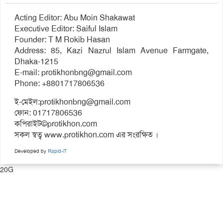
Acting Editor: Abu Moin Shakawat
Executive Editor: Saiful Islam
Founder: T M Rokib Hasan
Address: 85, Kazi Nazrul Islam Avenue Farmgate,
Dhaka-1215
E-mail:
protikhonbng@gmail.com
Phone: +8801717806536
ই-মেইল:
protikhonbng@gmail.com
ফোন: 01717806536
কপিরাইট©protikhon.com
সকল স্বত্ব www.protikhon.com এর সংরক্ষিত ।
Developed by
Rapid-iT
20G