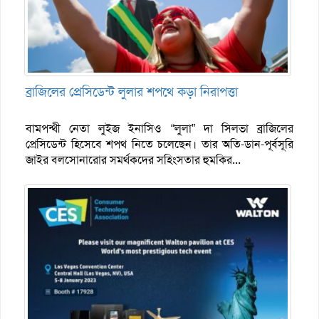
ব্রাজিলের প্রেসিডেন্ট লুলার শপথে কড়া নিরাপত্তা
বামপন্থী নেতা লুইজ ইনাসিও “লুলা” দা সিলভা ব্রাজিলের
প্রেসিডেন্ট হিসেবে শপথ নিতে চলেছেন। তার অতি-ডান-পূর্বসূরি
জাইর বলসোনারোর সমর্থকদের সহিংসতার হুমকির...